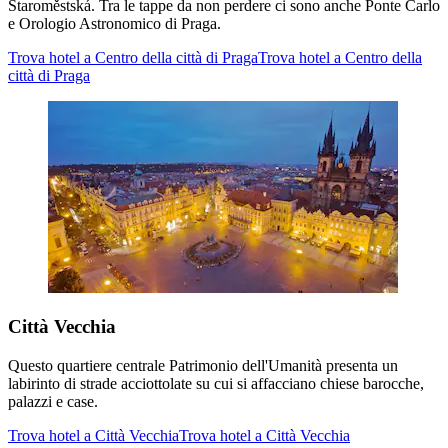
Staroměstská. Tra le tappe da non perdere ci sono anche Ponte Carlo
e Orologio Astronomico di Praga.
Trova hotel a Centro della città di Praga
Trova hotel a Centro della
città di Praga
Città Vecchia
Questo quartiere centrale Patrimonio dell'Umanità presenta un
labirinto di strade acciottolate su cui si affacciano chiese barocche,
palazzi e case.
Trova hotel a Città Vecchia
Trova hotel a Città Vecchia