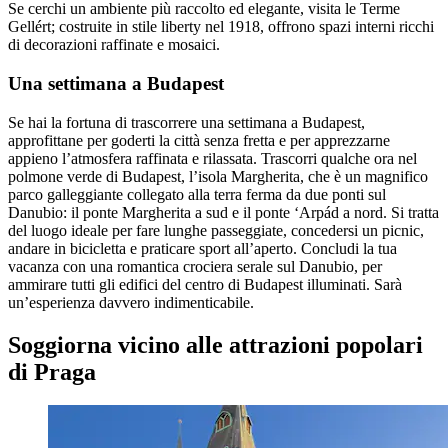
Se cerchi un ambiente più raccolto ed elegante, visita le Terme
Gellért; costruite in stile liberty nel 1918, offrono spazi interni ricchi
di decorazioni raffinate e mosaici.
Una settimana a Budapest
Se hai la fortuna di trascorrere una settimana a Budapest,
approfittane per goderti la città senza fretta e per apprezzarne
appieno l’atmosfera raffinata e rilassata. Trascorri qualche ora nel
polmone verde di Budapest, l’isola Margherita, che è un magnifico
parco galleggiante collegato alla terra ferma da due ponti sul
Danubio: il ponte Margherita a sud e il ponte ‘Arpád a nord. Si tratta
del luogo ideale per fare lunghe passeggiate, concedersi un picnic,
andare in bicicletta e praticare sport all’aperto. Concludi la tua
vacanza con una romantica crociera serale sul Danubio, per
ammirare tutti gli edifici del centro di Budapest illuminati. Sarà
un’esperienza davvero indimenticabile.
Soggiorna vicino alle attrazioni popolari
di Praga