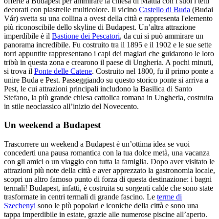
offerte a Budapest per ammirare la chiesa di Mattia con i suoi i tetti
decorati con piastrelle multicolore. Il vicino
Castello di Buda
(Budai
Vár) svetta su una collina a ovest della città e rappresenta l'elemento
più riconoscibile dello skyline di Budapest. Un’altra attrazione
imperdibile è il
Bastione dei Pescatori
, da cui si può ammirare un
panorama incredibile. Fu costruito tra il 1895 e il 1902 e le sue sette
torri appuntite rappresentano i capi dei magiari che guidarono le loro
tribù in questa zona e crearono il paese di Ungheria. A pochi minuti,
si trova il
Ponte delle Catene
. Costruito nel 1800, fu il primo ponte a
unire Buda e Pest. Passeggiando su questo storico ponte si arriva a
Pest, le cui attrazioni principali includono la Basilica di Santo
Stefano, la più grande chiesa cattolica romana in Ungheria, costruita
in stile neoclassico all’inizio del Novecento.
Un weekend a Budapest
Trascorrere un weekend a Budapest è un’ottima idea se vuoi
concederti una pausa romantica con la tua dolce metà, una vacanza
con gli amici o un viaggio con tutta la famiglia. Dopo aver visitato le
attrazioni più note della città e aver apprezzato la gastronomia locale,
scopri un altro famoso punto di forza di questa destinazione: i bagni
termali! Budapest, infatti, è costruita su sorgenti calde che sono state
trasformate in centri termali di grande fascino. Le
terme di
Szechenyi
sono le più popolari e iconiche della città e sono una
tappa imperdibile in estate, grazie alle numerose piscine all’aperto.