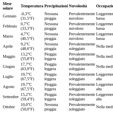
Mese
Temperatura
Precipitazioni
Nuvolosità
Occupazi
solare
-0,3°C
Nessuna
Prevalentemente
Leggerme
Gennaio
(31,5°F)
pioggia
nuvoloso
bassa
0,7°C
Nessuna
Prevalentemente
Leggerme
Febbraio
(33,3°F)
pioggia
nuvoloso
bassa
4,7°C
Nessuna
Prevalentemente
Leggerme
Marzo
(40,5°F)
pioggia
nuvoloso
bassa
9,2°C
Nessuna
Prevalentemente
Aprile
Nella med
(48,6°F)
pioggia
soleggiato
13,2°C
Pioggia
Prevalentemente
Maggio
Nella med
(55,8°F)
leggera
soleggiato
17,7°C
Pioggia
Prevalentemente
Giugno
Nella med
(63,9°F)
leggera
soleggiato
19,7°C
Pioggia
Prevalentemente
Leggerme
Luglio
(67,5°F)
leggera
soleggiato
alta
19,7°C
Pioggia
Prevalentemente
Leggerme
Agosto
(67,5°F)
leggera
soleggiato
alta
15,2°C
Pioggia
Prevalentemente
Leggerme
Settembre
(59,4°F)
leggera
soleggiato
alta
10,0°C
Nessuna
Prevalentemente
Ottobre
Nella med
(50,0°F)
pioggia
soleggiato