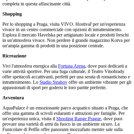
completa in questa affascinante città.
Shopping
Per lo shopping a Praga, visita VIVO. Hostivař per un'esperienza
vivace in un centro commerciale con opzioni di intrattenimento.
Esplora il mercato Havelska per artigianato locale e prodotti freschi
in un'atmosfera vivace. Non perdere il grande magazzino Kotva per
un'ampia gamma di prodotti in una posizione centrale.
Ricreazione
Vivi l'atmosfera energica alla
Fortuna Arena
, dove puoi dedicarti a
varie attività sportive. Per una fuga culturale, il Teatro Vinohrady
offre spettacoli accattivanti, perfetti per una serata di romanticismo e
intrattenimento. Lo
Stadio Strahov
offre un ambiente vibrante per gli
appassionati di sport per godersi le loro partite preferite.
Avventura
AquaPalace è un emozionante parco acquatico situato a Praga, che
offre una gamma di scivoli esilaranti e attrazioni per famiglie. Per
un'esperienza unica, visita il
Shooting Range Prague
, dove puoi
provare una varietà di armi da fuoco in un ambiente sicuro. La
Funicolare di Petřín offre panorami mozzafiato mentre sale sulla