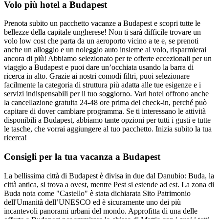
Volo più hotel a Budapest
Prenota subito un pacchetto vacanze a Budapest e scopri tutte le
bellezze della capitale ungherese! Non ti sarà difficile trovare un
volo low cost che parta da un aeroporto vicino a te e, se prenoti
anche un alloggio e un noleggio auto insieme al volo, risparmierai
ancora di più! Abbiamo selezionato per te offerte eccezionali per un
viaggio a Budapest e puoi dare un’occhiata usando la barra di
ricerca in alto. Grazie ai nostri comodi filtri, puoi selezionare
facilmente la categoria di struttura più adatta alle tue esigenze e i
servizi indispensabili per il tuo soggiorno. Vari hotel offrono anche
la cancellazione gratuita 24-48 ore prima del check-in, perché può
capitare di dover cambiare programma. Se ti interessano le attività
disponibili a Budapest, abbiamo tante opzioni per tutti i gusti e tutte
le tasche, che vorrai aggiungere al tuo pacchetto. Inizia subito la tua
ricerca!
Consigli per la tua vacanza a Budapest
La bellissima città di Budapest è divisa in due dal Danubio: Buda, la
città antica, si trova a ovest, mentre Pest si estende ad est. La zona di
Buda nota come "Castello" è stata dichiarata Sito Patrimonio
dell'Umanità dell’UNESCO ed è sicuramente uno dei più
incantevoli panorami urbani del mondo. Approfitta di una delle