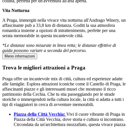
collina, perfetta per un'avventura all'aria aperta.
Vita Notturna
A Praga, immergiti nella vivace vita notturna all'Andrago Winery, un
affascinante pub a 33,8 km di distanza. Goditi la sua atmosfera
romantica insieme a opzioni di intrattenimento, perfette per una
serata memorabile in questa incantevole città.
*Le distanze sono misurate in linea retta; le distanze effettive di
guida possono variare a seconda del percorso.
Meno informazioni
Trova le migliori attrazioni a Praga
Praga offre un incantevole mix di città, cultura ed esperienze adatte
alle famiglie. Esplora attrazioni iconiche come il Castello di Praga, le
affascinanti piazze e gli interessanti musei che mostrano il ricco
patrimonio della Cechia. Che tu stia passeggiando per le strade
storiche o immergendoti nella cultura locale, la città si adatta a tutti i
tipi di viaggiatori in cerca di avventure memorabili.
Piazza della Città Vecchia:
Vivi il cuore vibrante di Praga in
Piazza della Città Vecchia, dove storia e cultura si incontrano.
Circondata da un'architettura mozzafiato, questa vivace piazza