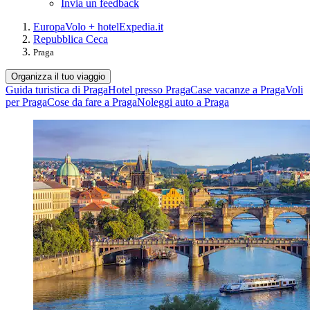
Invia un feedback
Europa
Volo + hotel
Expedia.it
Repubblica Ceca
Praga
Organizza il tuo viaggio
Guida turistica di Praga
Hotel presso Praga
Case vacanze a Praga
Voli
per Praga
Cose da fare a Praga
Noleggi auto a Praga