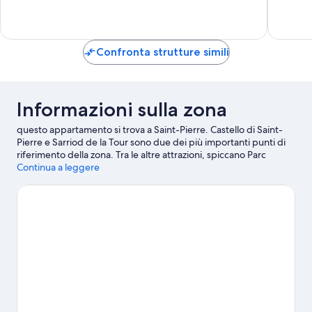
Eccezion
Wi-
e
1
Fi
Wi-
recensi
Saint
Fi
Pierre
Blavy
Confronta strutture simili
Informazioni sulla zona
questo appartamento si trova a Saint-Pierre. Castello di Saint-
Pierre e Sarriod de la Tour sono due dei più importanti punti di
riferimento della zona. Tra le altre attrazioni, spiccano Parc
Animalier d'Introd e Rifugio Arbolle. Anche Giardino Botanico
Continua a leggere
Alpino Paradisia e Totem Adventure meritano una visita. La
passione per l'outdoor ti scorre nelle vene? Allora ti farà piacere
sapere che qui si organizzano attività come arrampicata su
roccia, ciclismo e gite a piedi o in bici.
Vai alla guida turistica di
Saint-Pierre
Mostra altri appartamenti a Saint-Pierre