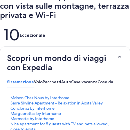
con vista sulle montagne, terrazza
privata e Wi-Fi
Recensioni
10
Eccezionale
Scopri un mondo di viaggi
con Expedia
Sistemazione
Volo
Pacchetti
Auto
Case vacanza
Cose da fare
L
Maison Chez Nous by Interhome
i
L
Sarre Skyline Apartment - Relaxation in Aosta Valley
n
i
L
Conclonaz by Interhome
k
n
i
L
Marguerettaz by Interhome
c
k
n
i
L
Marmotte by Interhome
h
c
k
n
i
L
Nice apartment for 5 guests with TV and pets allowed,
e
h
c
k
n
i
close to Aosta