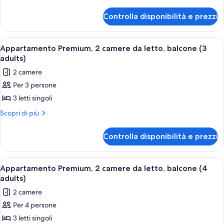
dettagli
2
per
camere
Controlla disponibilità e prezzi
Appartamento
da
Premium,
letto,
2
Apri
Un letto matrimoniale con due cuscini
7
camere
balcone
Appartamento Premium, 2 camere da letto, balcone (3
tutte
da
adults)
(2
letto,
le
adults)
2 camere
balcone
foto
(2
Per 3 persone
per
adults)
3 letti singoli
Appartamento
Premium,
Altri
Scopri di più
dettagli
2
per
camere
Controlla disponibilità e prezzi
Appartamento
da
Premium,
letto,
2
Apri
Un letto matrimoniale con due cuscini
7
camere
balcone
Appartamento Premium, 2 camere da letto, balcone (4
tutte
da
adults)
(3
letto,
le
adults)
2 camere
balcone
foto
(3
Per 4 persone
per
adults)
3 letti singoli
Appartamento