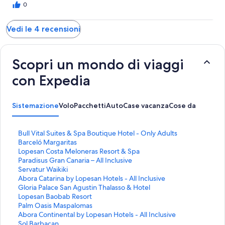
0
Vedi le 4 recensioni
Scopri un mondo di viaggi
con Expedia
Sistemazione
Volo
Pacchetti
Auto
Case vacanza
Cose da fare
L
Bull Vital Suites & Spa Boutique Hotel - Only Adults
i
L
Barceló Margaritas
n
i
L
Lopesan Costa Meloneras Resort & Spa
k
n
i
L
Paradisus Gran Canaria – All Inclusive
c
k
n
i
L
Servatur Waikiki
h
c
k
n
i
L
Abora Catarina by Lopesan Hotels - All Inclusive
e
h
c
k
n
i
L
Gloria Palace San Agustin Thalasso & Hotel
a
e
h
c
k
n
i
L
Lopesan Baobab Resort
p
a
e
h
c
k
n
i
L
Palm Oasis Maspalomas
r
p
a
e
h
c
k
n
i
L
Abora Continental by Lopesan Hotels - All Inclusive
e
r
p
a
e
h
c
k
n
i
L
Sol Barbacan