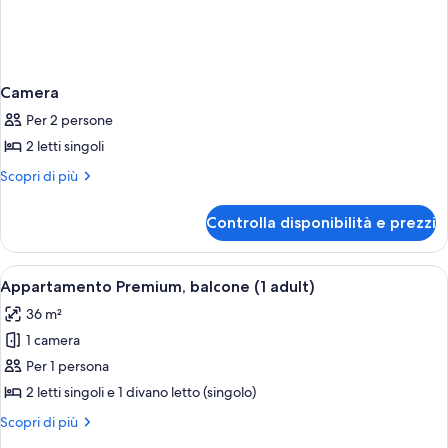
Camera
Per 2 persone
2 letti singoli
Altri
Scopri di più
dettagli
per
Controlla disponibilità e prezzi
Camera
Apri
Una cassaforte in camera, lenzuola
7
Appartamento Premium, balcone (1 adult)
tutte
36 m²
le
1 camera
foto
per
Per 1 persona
Appartamento
2 letti singoli e 1 divano letto (singolo)
Premium,
Altri
Scopri di più
balcone
dettagli