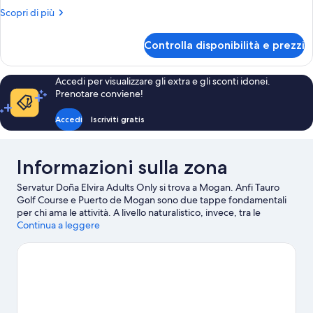
Premium,
Altri
Scopri di più
dettagli
2
per
camere
Controlla disponibilità e prezzi
Appartamento
da
Premium,
letto,
2
Accedi per visualizzare gli extra e gli sconti idonei.
camere
balcone
Prenotare conviene!
da
(4
letto,
Accedi
Iscriviti gratis
adults)
balcone
(4
adults)
Informazioni sulla zona
Servatur Doña Elvira Adults Only si trova a Mogan. Anfi Tauro
Golf Course e Puerto de Mogan sono due tappe fondamentali
per chi ama le attività. A livello naturalistico, invece, tra le
principali attrazioni della zona ci sono Spiaggia di Puerto Rico e
Continua a leggere
Spiaggia di Anfi. Anche Parco acquatico del Lago Taurito e
Angry Birds Activity Park meritano una visita.
Vai alla guida
turistica di Porto Rico