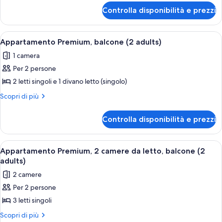
(1
per
Controlla disponibilità e prezzi
Appartamento
adult)
Premium,
balcone
Apri
Una cassaforte in camera, lenzuola
7
(1
Appartamento Premium, balcone (2 adults)
tutte
adult)
1 camera
le
Per 2 persone
foto
per
2 letti singoli e 1 divano letto (singolo)
Appartamento
Altri
Scopri di più
Premium,
dettagli
per
balcone
Controlla disponibilità e prezzi
Appartamento
(2
Premium,
adults)
balcone
Apri
Un letto matrimoniale con due cuscini
7
(2
Appartamento Premium, 2 camere da letto, balcone (2
tutte
adults)
adults)
le
2 camere
foto
Per 2 persone
per
3 letti singoli
Appartamento
Premium,
Altri
Scopri di più