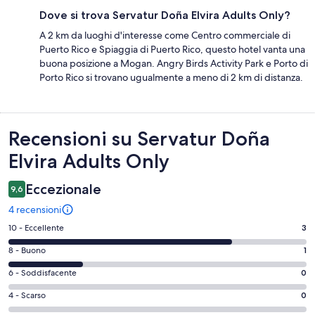
Dove si trova Servatur Doña Elvira Adults Only?
A 2 km da luoghi d'interesse come Centro commerciale di
Puerto Rico e Spiaggia di Puerto Rico, questo hotel vanta una
buona posizione a Mogan. Angry Birds Activity Park e Porto di
Porto Rico si trovano ugualmente a meno di 2 km di distanza.
Recensioni
Recensioni su Servatur Doña
Elvira Adults Only
Eccezionale
9,6
4 recensioni
Valutazione
10 - Eccellente
3
di
Valutazione
8 - Buono
1
10
di
-
Valutazione
6 - Soddisfacente
0
8
Eccellente.
di
-
Valutazione
4 - Scarso
0
3
6
Buono.
di