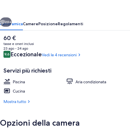
Adults
Only
ietro
Avanti
20+
Panoramica
Camere
Posizione
Regolamenti
Il
60 €
prezzo
tasse e oneri inclusi
attuale
23 ago - 24 ago
è
Recensioni
Eccezionale
9,6
Vedi le 4 recensioni
9,6 su 10
60 €
Servizi più richiesti
Piscina
Aria condizionata
Esterni
Cucina
Mostra tutto
Opzioni della camera