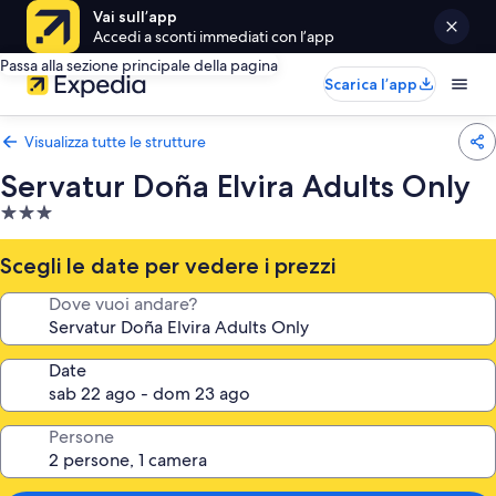
Vai sull’app
Accedi a sconti immediati con l’app
Passa alla sezione principale della pagina
Scarica l’app
Visualizza tutte le strutture
Servatur Doña Elvira Adults Only
Struttura
a
3.0
Scegli le date per vedere i prezzi
stelle
Dove vuoi andare?
Date
Persone