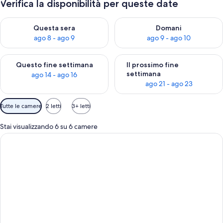
Verifica la disponibilità per queste date
Verifica la disponibilità per questa sera, ago 8 - ago 9
Verifica la disponibilità per d
Questa sera
Domani
ago 8 - ago 9
ago 9 - ago 10
Verifica la disponibilità per questo fine settimana, ago 14 - ag
Verifica la disponibilità per i
Questo fine settimana
Il prossimo fine
settimana
ago 14 - ago 16
ago 21 - ago 23
Filtri
Tutte le camere
2 letti
3+ letti
disponibili
per
Stai visualizzando 6 su 6 camere
le
camere