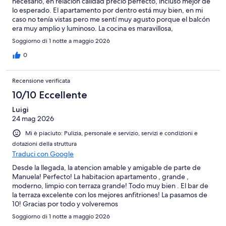
necesario, en relación calidad precio perfecto, incluso mejor de
lo esperado. El apartamento por dentro está muy bien, en mi
caso no tenía vistas pero me sentí muy agusto porque el balcón
era muy amplio y luminoso. La cocina es maravillosa,
electrodomésticos de buena calidad y fogones rápidos. La
Soggiorno di 1 notte a maggio 2026
limpieza excelente. Habían zonas comunes que podrían estar
mejor pues vimos cesped artificial del que sobresalían hierbas
0
secas. Por la noche aparecieron algunas hormigas (no muchas
por suerte) en la ducha, y eso que las temperaturas no eran tan
Recensione verificata
altas. El personal de recepción y las limpiadoras son
encantadoras y resolutivas. La zona de la piscina es la que nos
10/10 Eccellente
hizo sentir cohibidos, no se puede comer ni beber en la zona.
Luigi
Además, no sabemos si por la distribución de la piscina, si es
24 mag 2026
algo personal nuestro o por la gente que estaba alojada cuando
estuvimo que sentíamos poca privacidad allí, todo lo que
Mi è piaciuto: Pulizia, personale e servizio, servizi e condizioni e
hablabas se escuchaba en toda la piscina y te sentias como
dotazioni della struttura
observado, que no es culpa del personal por supuesto, pero
Traduci con Google
tenias justo delante de la piscina las hamacas, el socorrista, la
recepción, el bar piscina y algunas terrazas parecia que habian
Desde la llegada, la atencion amable y amigable de parte de
demasiados ojos sobre tí. Además, hay una piscina para niños
Manuela! Perfecto! La habitacion apartamento , grande ,
pero no se permiten niños en el alojamiento, podrían
moderno, limpio con terraza grande! Todo muy bien . El bar de
aprovecharla y añadir un jacuzzi o algo más útil. Por la noche se
la terraza excelente con los mejores anfitriones! La pasamos de
escucha el ruido de las discotecas del centro comercial hasta las
10! Gracias por todo y volveremos
2am aproximadamente.
Soggiorno di 1 notte a maggio 2026