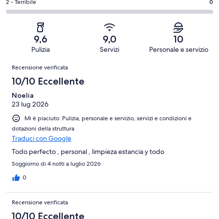
su
-
Valutazione
2 - Terribile
0
1
4
4
Soddisfacente.
di
su
-
recensioni
0
2
4
Scarso.
su
-
recensioni
0
9,6
9,0
10
4
Terribile.
su
Pulizia
Servizi
Personale e servizio
recensioni
0
4
Recensioni
su
Recensione verificata
recensioni
4
10/10 Eccellente
recensioni
Noelia
23 lug 2026
Mi è piaciuto: Pulizia, personale e servizio, servizi e condizioni e
dotazioni della struttura
Traduci con Google
Todo perfecto , personal , limpieza estancia y todo
Soggiorno di 4 notti a luglio 2026
0
Recensione verificata
10/10 Eccellente