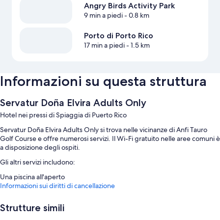
Angry Birds Activity Park
9 min a piedi
- 0.8 km
Porto di Porto Rico
17 min a piedi
- 1.5 km
Informazioni su questa struttura
Servatur Doña Elvira Adults Only
Hotel nei pressi di Spiaggia di Puerto Rico
Servatur Doña Elvira Adults Only si trova nelle vicinanze di Anfi Tauro
Golf Course e offre numerosi servizi. Il Wi-Fi gratuito nelle aree comuni è
a disposizione degli ospiti.
Gli altri servizi includono:
Una piscina all'aperto
Informazioni sui diritti di cancellazione
Caratteristiche della camera
Tutte le camere di Servatur Doña Elvira Adults Only vantano comodità
Strutture simili
come l'aria condizionata e salotti separati, insieme a dotazioni come