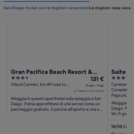
San Diego: hotel con le migliori recensioni
Le migliori case vacan
Gran Pacifica Beach Resort & Homes
Suite San Ma
Gran Pacifica Beach Resort &
Suite S
3.5
Il
3.5
Homes
131 €
Pacifica
out
prezzo
out
Villa el Carmen, km 49 road to
Carretera Vi
10 ago - 11 ago
Masachapa Villa El Carmen
KM West Vil
Completame
of
è
of
tasse e oneri inclusi
Managua
Paga più tar
5
131 €
5
Alloggia in questo aparthotel sulla spiaggia a San
a
Alloggia in 
Diego. Potrai approfittare di utili servizi come un
Diego. Potrai
parcheggio gratuito, 2 piscine all'aperto e una spa
notte
Wi-Fi gratui
completamente ...
nel
comoda posi
periodo
10
/
10
Eccezi
10