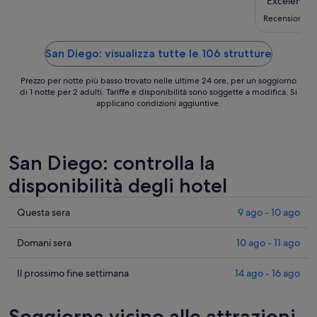
ago
"Excelente 
-
Recensione d
11
ago
San Diego: visualizza tutte le 106 strutture
Prezzo per notte più basso trovato nelle ultime 24 ore, per un soggiorno
di 1 notte per 2 adulti. Tariffe e disponibilità sono soggette a modifica. Si
applicano condizioni aggiuntive.
San Diego: controlla la
disponibilità degli hotel
Cerca
Questa sera
9 ago - 10 ago
i
prezzi
Cerca
Domani sera
10 ago - 11 ago
a
i
San
prezzi
Cerca
Il prossimo fine settimana
14 ago - 16 ago
Diego
a
i
per
San
prezzi
Soggiorna vicino alle attrazioni
stasera,