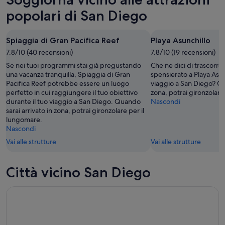
Diego
a
9
per
San
popolari di San Diego
ago
domani
Diego
-
notte,
per
Spiaggia di Gran Pacifica Reef
Playa Asunchillo
10
10
il
ago
7.8/10 (40 recensioni)
ago
7.8/10 (19 recensioni)
prossimo
-
weekend,
Se nei tuoi programmi stai già pregustando
Che ne dici di trascorr
11
14
una vacanza tranquilla, Spiaggia di Gran
spensierato a Playa Asun
Pacifica Reef potrebbe essere un luogo
viaggio a San Diego? Qu
ago
ago
perfetto in cui raggiungere il tuo obiettivo
zona, potrai gironzolare
-
durante il tuo viaggio a San Diego. Quando
Nascondi
16
sarai arrivato in zona, potrai gironzolare per il
ago
lungomare.
Nascondi
Vai alle strutture
Vai alle strutture
Città vicino San Diego