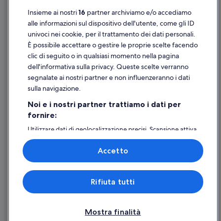
Insieme ai nostri
16
partner archiviamo e/o accediamo
Supporto
alle informazioni sul dispositivo dell'utente, come gli ID
univoci nei cookie, per il trattamento dei dati personali.
Assistenza clienti
È possibile accettare o gestire le proprie scelte facendo
Contattaci
clic di seguito o in qualsiasi momento nella pagina
dell'informativa sulla privacy. Queste scelte verranno
Come cancellare un volo
segnalate ai nostri partner e non influenzeranno i dati
Come modificare la prenotazione di un hotel o una casa vacanze
sulla navigazione.
Tempistiche per i rimborsi
Noi e i nostri partner trattiamo i dati per
fornire:
Utilizzare un coupon Expedia
Utilizzare dati di geolocalizzazione precisi. Scansione attiva
Documenti per i viaggi internazionali
delle caratteristiche del dispositivo ai fini
dell’identificazione. Archiviare informazioni su dispositivo
Accetto
e/o accedervi. Pubblicità e contenuti personalizzati,
misurazione delle prestazioni dei contenuti e degli
annunci, ricerche sul pubblico, sviluppo di servizi.
Expedia, Inc. non è responsabile dei contenuti di siti esterni.
Rifiuta tutti
Elenco dei partner (fornitori)
© 2026 Expedia, Inc., una società di Expedia Group. Tutti i diritti riservati.
Expedia e il logo di Expedia sono marchi registrati o marchi di Expedia,
Inc.
Mostra finalità