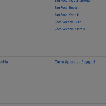
San Foca: Appartamenti
San Foca: Resort
San Foca: Ostelli
Roca Vecchia: Ville
Roca Vecchia: Ostelli
Roca Vecchia: Case private in affitt
Roca Vecchia: Appartamenti
Roca Vecchia: Marriott Hotels & Re
Roca Vecchia: hotel
cchia
Torre Specchia Ruggeri
San Foca: hotel
Spiaggia degli Aranci: hotel nelle v
Spiaggia di Nfucaciucci: hotel nelle
Spiaggia di Melendugno: hotel nell
Roca Vecchia: Hotel con bar
Roca Vecchia: Hotel con animali a