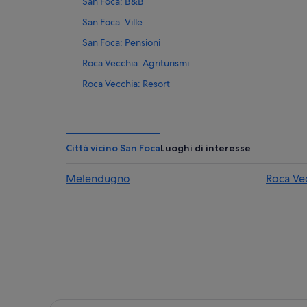
San Foca: B&B
San Foca: Ville
San Foca: Pensioni
Roca Vecchia: Agriturismi
Roca Vecchia: Resort
Roca Vecchia: Residence
Roca Vecchia: Campeggi
Roca Vecchia: B&B
Città vicino San Foca
Luoghi di interesse
San Foca: hotel Independent
Melendugno
Roca Ve
Punta Sapone: hotel nelle vicinanze
Spiaggia Le colonie: hotel nelle vicinanze
Marina di San Foca: hotel nelle vicinanze
Spiaggia Li Marangi: hotel nelle vicinanze
Grotta della Poesia: hotel nelle vicinanze
Roca Vecchia: Hotel con piscina