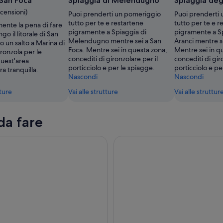
 San Foca
Spiaggia di Melendugno
Spiaggia degl
ecensioni)
Puoi prenderti un pomeriggio
Puoi prenderti
tutto per te e restartene
tutto per te e r
ente la pena di fare
o
pigramente a Spiaggia di
pigramente a S
go il litorale di San
,
Melendugno mentre sei a San
Aranci mentre s
 un salto a Marina di
Foca. Mentre sei in questa zona,
Mentre sei in q
ronzola per le
concediti di gironzolare per il
concediti di gir
quest'area
porticciolo e per le spiagge.
porticciolo e pe
ra tranquilla.
Nascondi
Nascondi
tture
Vai alle strutture
Vai alle struttur
da fare
i di 1 Ora L'Antico Quartiere Ebraico a Lecce
Lecce: architettura barocca e 