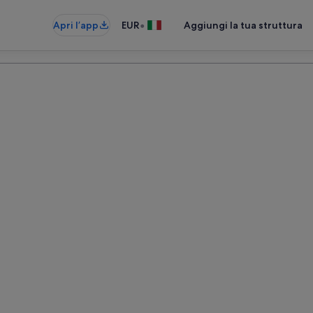
•
Apri l’app
EUR
Aggiungi la tua struttura