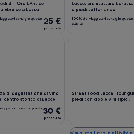
edi di 1 Ora L'Antico
Lecce: architettura barocca
e Ebraico a Lecce
a piedi sotterraneo
25 €
iaggiatori consiglia questa
100%
dei viaggiatori consiglia questa
attività
per adulto
 di degustazione di vino e cibo nel centro storico di Lecce
Street Food Lecce: Tour guidato
za di degustazione di vino
Street Food Lecce: Tour gu
el centro storico di Lecce
piedi con cibo e vini tipici.
30 €
iaggiatori consiglia questa
per adulto
Visualizza tutte le attività 