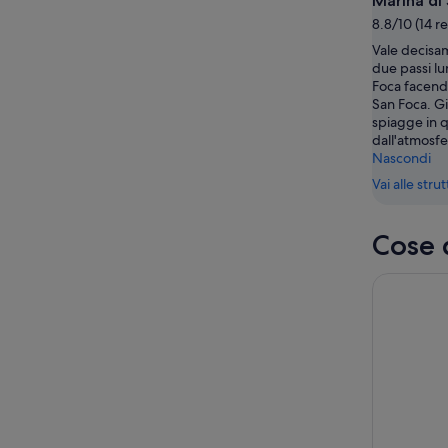
Marina di
-
notte,
per
8.8/10 (14 r
9
9
il
Vale decisam
ago
ago
prossim
due passi lun
-
weekend
Foca facendo
10
14
San Foca. Gi
ago
ago
spiagge in 
dall'atmosfe
-
Nascondi
16
ago
Vai alle stru
Cose 
Tour a Pied