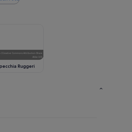
o
(
Creative Commons Attribution-Share
Alike 3.0
)
pecchia Ruggeri