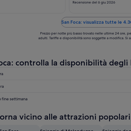
2
restaurants. The staff were incr
Recensione del 6 giu 2026
friendly and helpful. Thank you
set
Raffaele for your kind hospitalit
love to come back some day soo
San Foca: visualizza tutte le 4.
Prezzo per notte più basso trovato nelle ultime 24 ore, pe
adulti. Tariffe e disponibilità sono soggette a modifica. Si
ca: controlla la disponibilità degli
ra
ra
o fine settimana
orna vicino alle attrazioni popolari