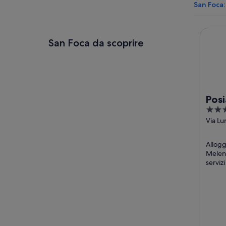
San Foca:
Posia R
San Foca da scoprire
Posi
5
Esp
out
Via L
Matteo
of
Melen
5
Allogg
Melend
serviz
nel pre