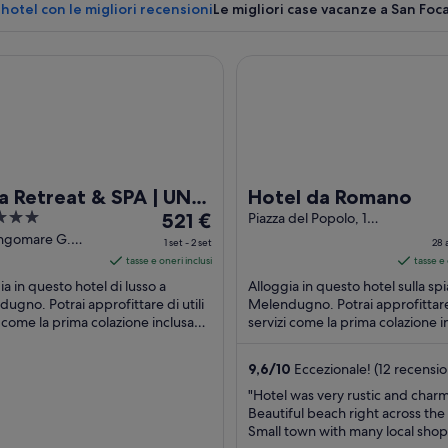
 hotel con le migliori recensioni
Le migliori case vacanze a San Foca
etreat & SPA | UNA Esperienze
Hotel da Romano
Mare cristallino blu con formazioni ro
a Retreat & SPA | UNA
Hotel da Romano
Il
erienze
521 €
Piazza del Popolo, 1
San Foca LE
prezzo
ungomare G.
1 set - 2 set
28 
tti 157
è
tasse e oneri inclusi
tasse e 
dugno LE
521 €
ia in questo hotel di lusso a
Alloggia in questo hotel sulla sp
a
ugno. Potrai approfittare di utili
Melendugno. Potrai approfittare 
i come la prima colazione inclusa
notte
servizi come la prima colazione i
zzo, il Wi-Fi gratuito e una spa ...
nel prezzo, il Wi-Fi gratuito e una
nel
periodo
9,6
/
10
Eccezionale! (12 recensio
1
"Hotel was very rustic and char
set
Beautiful beach right across the 
-
Small town with many local sho