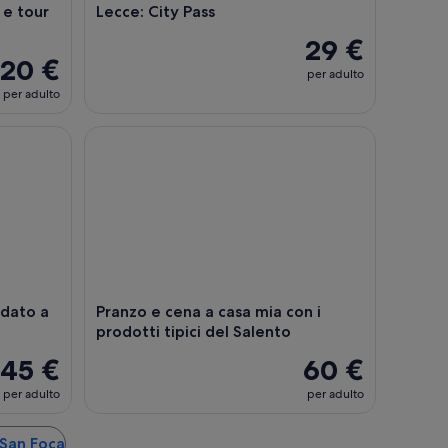
 e tour
Lecce: City Pass
29 €
20 €
per adulto
per adulto
 a piedi con cibo e vini tipici.
Pranzo e cena a casa mia con i prodotti tipici del 
idato a
Pranzo e cena a casa mia con i
prodotti tipici del Salento
45 €
60 €
per adulto
per adulto
a San Foca