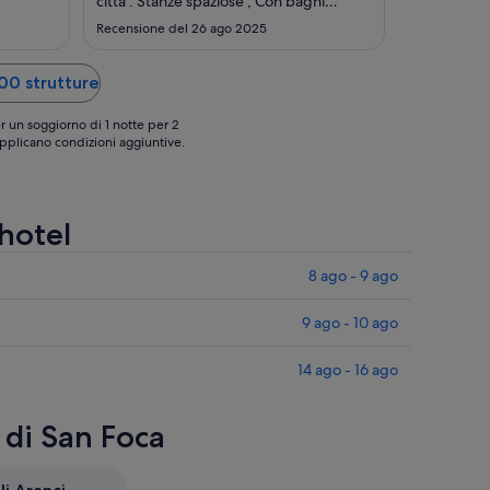
29
25
edibly
città . Stanze spaziose , Con bagni
 Luca and
enormi servizio eccellente ottimo bistrot
ago
ago
Recensione del 26 ago 2025
y. Would
al roof top con eccellente American bar.
n."
La colazione è all’altezza del livello per
qualità , ma non per ampiezza di scelta .
300 strutture
Nelle suite, ..."
r un soggiorno di 1 notte per 2
 applicano condizioni aggiuntive.
 hotel
8 ago - 9 ago
9 ago - 10 ago
14 ago - 16 ago
 di San Foca