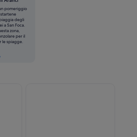
i Aranci
 un pomeriggio
estartene
piaggia degli
ei a San Foca.
uesta zona,
onzolare per il
r le spiagge.
e
tour a piedi sotterraneo
Lecce: City Pass