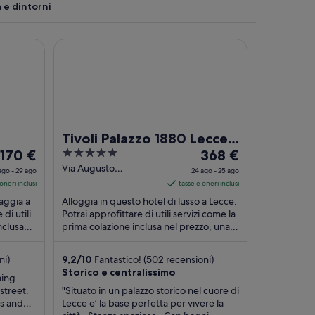
 e dintorni
Tivoli Palazzo 1880 Lecce Hotel
cciose e un nuotatore nell'acqua.
Tivoli Palazzo 1880 Lecce
Il
5
Il
170 €
Hotel
368 €
prezzo
out
prezzo
Via Augusto
ago - 29 ago
24 ago - 25 ago
Imperatore, 19 Lecce
è
of
è
oneri inclusi
tasse e oneri inclusi
LE
170 €
5
368 €
iaggia a
Alloggia in questo hotel di lusso a Lecce.
a
a
di utili
Potrai approfittare di utili servizi come la
nclusa
notte
prima colazione inclusa nel prezzo, una
notte
 ...
spa completamente attrezzata ...
nel
nel
periodo
periodo
ni)
9,2
/
10
Fantastico! (502 recensioni)
28
24
Storico e centralissimo
ming.
ago
ago
street.
"Situato in un palazzo storico nel cuore di
-
-
ps and
Lecce e’ la base perfetta per vivere la