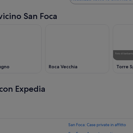
 vicino San Foca
Foto
di
barbant
ugno
Roca Vecchia
Torre S
 con Expedia
San Foca: Case private in affitto