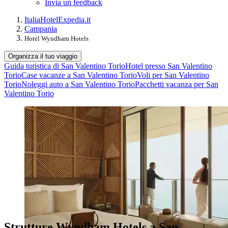
Invia un feedback
Italia
Hotel
Expedia.it
Campania
Hotel Wyndham Hotels
Organizza il tuo viaggio
Guida turistica di San Valentino Torio
Hotel presso San Valentino
Torio
Case vacanze a San Valentino Torio
Voli per San Valentino
Torio
Noleggi auto a San Valentino Torio
Pacchetti vacanza per San
Valentino Torio
Strutture Wyndham Hotels a San