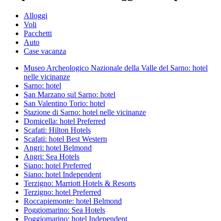
Alloggi
Voli
Pacchetti
Auto
Case vacanza
Museo Archeologico Nazionale della Valle del Sarno: hotel
nelle vicinanze
Sarno: hotel
San Marzano sul Sarno: hotel
San Valentino Torio: hotel
Stazione di Sarno: hotel nelle vicinanze
Domicella: hotel Preferred
Scafati: Hilton Hotels
Scafati: hotel Best Western
Angri: hotel Belmond
Angri: Sea Hotels
Siano: hotel Preferred
Siano: hotel Independent
Terzigno: Marriott Hotels & Resorts
Terzigno: hotel Preferred
Roccapiemonte: hotel Belmond
Poggiomarino: Sea Hotels
Poggiomarino: hotel Independent