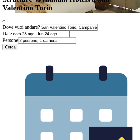
Valentino Torio
Dove vuoi andare?
Date
Persone
Cerca