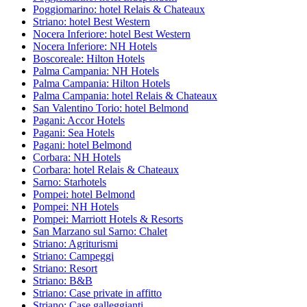
Poggiomarino: hotel Relais & Chateaux
Striano: hotel Best Western
Nocera Inferiore: hotel Best Western
Nocera Inferiore: NH Hotels
Boscoreale: Hilton Hotels
Palma Campania: NH Hotels
Palma Campania: Hilton Hotels
Palma Campania: hotel Relais & Chateaux
San Valentino Torio: hotel Belmond
Pagani: Accor Hotels
Pagani: Sea Hotels
Pagani: hotel Belmond
Corbara: NH Hotels
Corbara: hotel Relais & Chateaux
Sarno: Starhotels
Pompei: hotel Belmond
Pompei: NH Hotels
Pompei: Marriott Hotels & Resorts
San Marzano sul Sarno: Chalet
Striano: Agriturismi
Striano: Campeggi
Striano: Resort
Striano: B&B
Striano: Case private in affitto
Striano: Case galleggianti