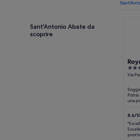
Sant'Anto
Royal C
Sant'Antonio Abate da
scoprire
Roya
4
Nap
out
Via P
Naple
of
5
Soggio
Potrai 
una pis
terraz
8,6
/
1
"Excel
Excell
pool b