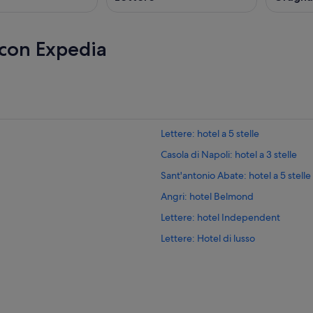
 con Expedia
Lettere: hotel a 5 stelle
Casola di Napoli: hotel a 3 stelle
Sant'antonio Abate: hotel a 5 stelle
Angri: hotel Belmond
Lettere: hotel Independent
Lettere: Hotel di lusso
Lettere: Hotel per famiglie
Angri: Resort e hotel con spa
Sant'antonio Abate: Hotel con bar