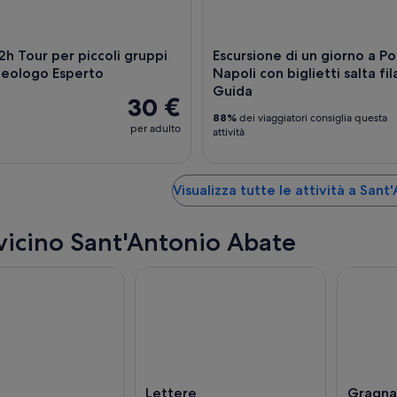
h Tour per piccoli gruppi
Escursione di un giorno a P
heologo Esperto
Napoli con biglietti salta fil
Guida
30 €
88%
dei viaggiatori consiglia questa
per adulto
attività
Visualizza tutte le attività a San
 vicino Sant'Antonio Abate
Lettere
Gragn