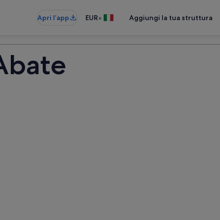
•
Apri l’app
EUR
Aggiungi la tua struttura
Abate