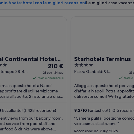
nio Abate: hotel con le migliori recensioni
Le migliori case vacanz
ontinental Hotel Naples
Starhotels Terminus
Una chiesa storica con un campanile e 
l Continental Hotel
Starhotels Terminus
Il
4
les
210 €
prezzo
out
artenope 38-44
Piazza Garibaldi 91
23 ago - 24 ago
23 
s NA
Naples NA
è
of
tasse e oneri inclusi
tasse e 
210 €
5
rna in questo hotel a Napoli.
Alloggia in questo hotel per via
a
approfittare di utili servizi come
d'affari a Napoli. Potrai approfit
cina all'aperto, 2 ristoranti e una
notte
utili servizi come il Wi-Fi gratuit
za panoramica. Nelle recensioni, ...
terrazza panoramica e la colazione
nel
periodo
0
Eccellente! (1.428 recensioni)
9,2
/
10
Fantastico! (1.015 recensi
23
lent views from our balcony room .
"Camera pulita, posizione como
ago
ent service from pool staff and
vicinissima alla stazione."
-
ar food & drinks were above
Recensione del 3 lug 2026