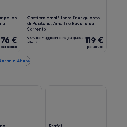
ompei da
Costiera Amalfitana: Tour guidato
a e
di Positano, Amalfi e Ravello da
Sorrento
76 €
119 €
94%
dei viaggiatori consiglia questa
attività
per adulto
per adulto
t'Antonio Abate
ano
Scafati