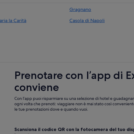
Sant'antonio Abate: Hotel per far
Gragnano
Sant'antonio Abate: Resort e hotel
ria la Carità
Casola di Napoli
Sant'antonio Abate: hotel
Lettere: Ostelli
Lettere: Case galleggianti
Lettere: Appartamenti
Lettere: Ville
Piazza Roma: Affittacamere
Prenotare con l’app di 
Piazza Roma: Castelli
conviene
Sant'antonio Abate: Case rurali
Sant'antonio Abate: Case private in 
Con l’app puoi risparmiare su una selezione di hotel e guadagnar
Sant'antonio Abate: Guest house
ogni volta che prenoti: viaggiare non è mai stato così conveniente
le tue prenotazioni dove e quando vuoi.
Sant'antonio Abate: Chalet
Sant'antonio Abate: Residence
Scansiona il codice QR con la fotocamera del tuo dis
Sant'antonio Abate: Castelli