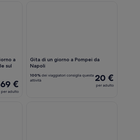
rno a Pompei con pranzo opzionale sul Vesuvio e pizza napole
Gita di un giorno a Pompei da Napoli
iorno a
Gita di un giorno a Pompei da
e sul
Napoli
20 €
100%
dei viaggiatori consiglia questa
attività
69 €
per adulto
per adulto
i da Napoli con biglietti salta fila e Guida
Costiera Amalfitana: Tour guidato di Positano, Ama