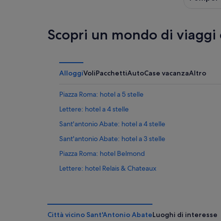
Scopri un mondo di viaggi
Alloggi
Voli
Pacchetti
Auto
Case vacanza
Altro
Piazza Roma: hotel a 5 stelle
Lettere: hotel a 4 stelle
Sant'antonio Abate: hotel a 4 stelle
Sant'antonio Abate: hotel a 3 stelle
Piazza Roma: hotel Belmond
Lettere: hotel Relais & Chateaux
Lettere: Hotel con piscina
Angri: Hotel con animali ammessi
Sant'antonio Abate: Hotel con piscina
Città vicino Sant'Antonio Abate
Luoghi di interesse