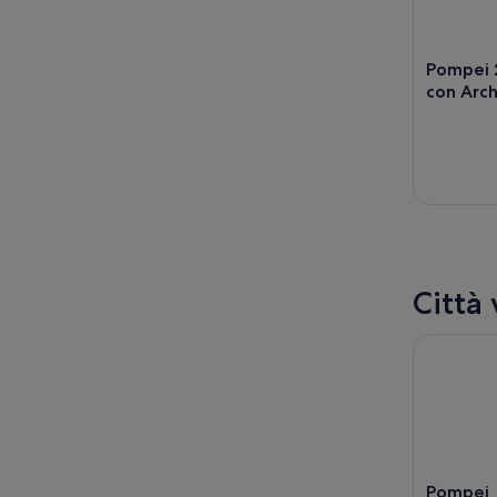
Pompei 2
con Arc
Città
Pompei