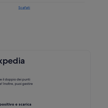
e shopping
Scafati
 con spa
Expedia
affitto
e il doppio dei punti
! Inoltre, puoi gestire
positivo e scarica