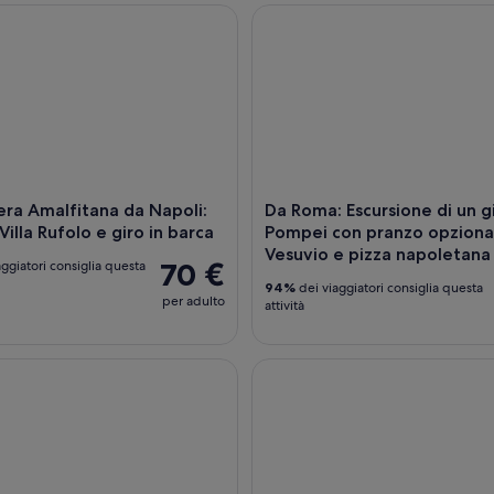
 Amalfitana da Napoli: Ravello, Villa Rufolo e giro in barca
Da Roma: Escursione di un gio
,
o
,
era Amalfitana da Napoli:
Da Roma: Escursione di un g
Villa Rufolo e giro in barca
Pompei con pranzo opzional
Vesuvio e pizza napoletana
70 €
ggiatori consiglia questa
94%
dei viaggiatori consiglia questa
per adulto
attività
 Tour per piccoli gruppi con Archeologo Esperto
Escursione di un giorno a Pompe