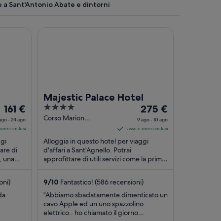
e a Sant'Antonio Abate e dintorni
Majestic Palace Hotel
una fontana al centro di una piazza lastricata.
Majestic Palace Hotel
Il
4
Il
161 €
275 €
prezzo
out
prezzo
Corso Marion
ago - 24 ago
9 ago - 10 ago
Crawford 40
è
of
è
oneri inclusi
tasse e oneri inclusi
Sant'Agnello NA
161 €
5
275 €
ggi
Alloggia in questo hotel per viaggi
a
a
tare di
d'affari a Sant'Agnello. Potrai
o, una
notte
approfittare di utili servizi come la prima
notte
 (a ...
colazione inclusa nel prezzo, il Wi-Fi
nel
nel
gratuito ...
periodo
periodo
oni)
9
/
10
Fantastico! (586 recensioni)
23
9
da
"Abbiamo sbadatamente dimenticato un
ago
ago
cavo Apple ed un uno spazzolino
-
-
elettrico.. ho chiamato il giorno