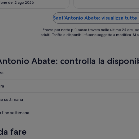
24
ations. Highly recommend a stay
ione del 2 ago 2026
ago
Sant'Antonio Abate: visualizza tutte l
Prezzo per notte più basso trovato nelle ultime 24 ore, pe
adulti. Tariffe e disponibilità sono soggette a modifica. Si
ntonio Abate: controlla la disponib
ra
ra
onio
ne settimana
onio
o fine settimana
onio
da fare
onio