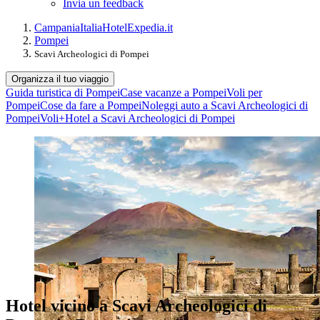
Invia un feedback
Campania
Italia
Hotel
Expedia.it
Pompei
Scavi Archeologici di Pompei
Organizza il tuo viaggio
Guida turistica di Pompei
Case vacanze a Pompei
Voli per
Pompei
Cose da fare a Pompei
Noleggi auto a Scavi Archeologici di
Pompei
Voli+Hotel a Scavi Archeologici di Pompei
Hotel vicino a Scavi Archeologici di