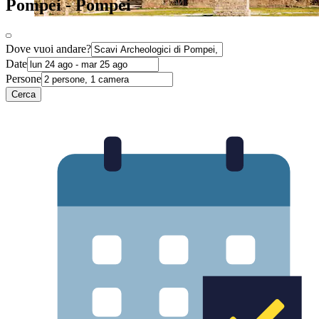
Pompei - Pompei
Dove vuoi andare?
Date
Persone
Cerca