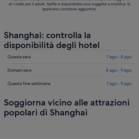
di 1 notte per 2 adulti. Tariffe e disponibilità sono soggette a modifica. Si
applicano condizioni aggiuntive.
Shanghai: controlla la
disponibilità degli hotel
Cerca
Questa sera
7 ago - 8 ago
i
prezzi
Cerca
Domani sera
8 ago - 9 ago
a
i
Shanghai
prezzi
Cerca
Questo fine settimana
7 ago - 9 ago
per
a
i
stasera,
Shanghai
prezzi
Soggiorna vicino alle attrazioni
7
per
a
ago
domani
Shanghai
popolari di Shanghai
-
notte,
per
8
8
questo
ago
ago
weekend,
-
7