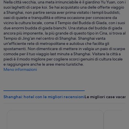
Nella città vecchia, una meta irrinunciabile è il giardino Yu Yuan, con i
suoi laghetti di carpe koi. Se hai acquistato una delle offerte viaggio
a Shanghai, non partire senza aver prima visitato i templi buddisti,
oasi di quiete e tranquillità e ottima occasione per conoscere da
vicino la cultura locale, come il Tempio del Budda di Giada, con i suoi
due enormi budda di giada bianchi. Una statua del budda di giada
ancora più imponente, la più grande di questo tipo in Cina, si trova al
Tempio di Jing’an nel centro di Shanghai. Shanghai vanta
un'efficiente rete di metropolitane e autobus che facilita gli
spostamenti. Non dimenticare di mettere in valigia un paio di scarpe
comode per il tuo viaggio last minute a Shanghai. Visitare la città a
piedi è il modo migliore per cogliere scorci genuini di cultura locale
e raggiungere anche le aree meno turistiche.
Meno informazioni
Shanghai: hotel con le migliori recensioni
Le migliori case vacan
Conrad Shanghai
Pudong Shan