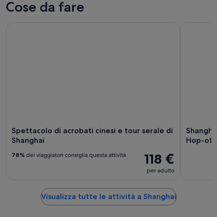
Cose da fare
Spettacolo di acrobati cinesi e tour serale di Shanghai
Shanghai: 
Spettacolo di acrobati cinesi e tour serale di
Shanghai
Shanghai
Hop-off
118 €
78%
dei viaggiatori consiglia questa attività
per adulto
Visualizza tutte le attività a Shanghai