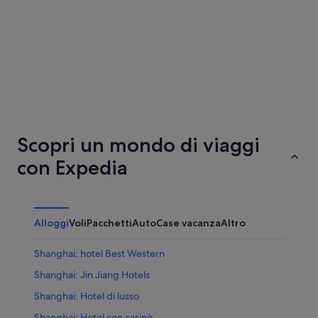
Pechino
Guangz
Scopri un mondo di viaggi
con Expedia
Alloggi
Voli
Pacchetti
Auto
Case vacanza
Altro
Shanghai: hotel Best Western
Shanghai: Jin Jiang Hotels
Shanghai: Hotel di lusso
Shanghai: Hotel con casinò