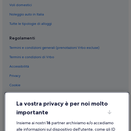
Voli domestici
Noleggio auto in Italia
Tutte le tipologie di alloggi
Regolamenti
Termini e condizioni generali (prenotazioni Vrbo escluse)
Termini e condizioni di Vrbo
Accessibilità
Privacy
Cookie
Condizioni per l'utilizzo
La vostra privacy è per noi molto
Informazioni legali/Contatti
importante
Linee guida sui contenuti e segnalazione dei contenuti
Insieme ai nostri
16
partner archiviamo e/o accediamo
Supporto
alle informazioni sul dispositivo dell'utente, come gli ID