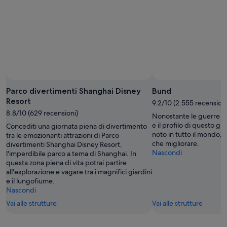
9
ago
ago
-
9
ago
Foto di Susanna Wilder Puzzuoli
Foto
gratuita
Parco divertimenti Shanghai Disney
Bund
di
Resort
9.2/10 (2.555 recensioni
Susanna
8.8/10 (629 recensioni)
Nonostante le guerre e l
Wilder
e il profilo di questo gr
Concediti una giornata piena di divertimento
Puzzuoli
noto in tutto il mondo, 
tra le emozionanti attrazioni di Parco
che migliorare.
divertimenti Shanghai Disney Resort,
Nascondi
l'imperdibile parco a tema di Shanghai. In
questa zona piena di vita potrai partire
all'esplorazione e vagare tra i magnifici giardini
e il lungofiume.
Nascondi
Vai alle strutture
Vai alle strutture