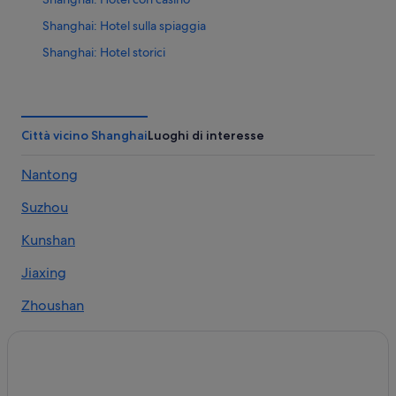
Shanghai: Hotel sulla spiaggia
Shanghai: Hotel storici
Shanghai: Hotel economici
Shanghai: Aparthotel
Shanghai: Appartamenti
Città vicino Shanghai
Luoghi di interesse
Pujiang: hotel
Nantong
Shuyuan: hotel
Suzhou
Shanghai: hotel
Shanghai: hotel a 4 stelle
Kunshan
Shanghai: hotel a 5 stelle
Jiaxing
Zhoushan
Qibao
Jiashan