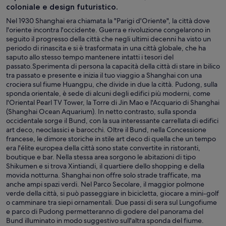
coloniale e design futuristico.
Nel 1930 Shanghai era chiamata la "Parigi d'Oriente", la città dove
l'oriente incontra l'occidente. Guerra e rivoluzione congelarono in
seguito il progresso della città che negli ultimi decenni ha visto un
periodo di rinascita e si è trasformata in una città globale, che ha
saputo allo stesso tempo mantenere intatti i tesori del
passato.Sperimenta di persona la capacità della città di stare in bilico
tra passato e presente e inizia il tuo viaggio a Shanghai con una
crociera sul fiume Huangpu, che divide in due la città. Pudong, sulla
sponda orientale, è sede di alcuni degli edifici più moderni, come
l'Oriental Pearl TV Tower, la Torre di Jin Mao e l'Acquario di Shanghai
(Shanghai Ocean Aquarium). In netto contrasto, sulla sponda
occidentale sorge il Bund, con la sua interessante carrellata di edifici
art deco, neoclassici e barocchi. Oltre il Bund, nella Concessione
francese, le dimore storiche in stile art deco di quella che un tempo
era l'élite europea della città sono state convertite in ristoranti,
boutique e bar. Nella stessa area sorgono le abitazioni di tipo
Shikumen e si trova Xintiandi, il quartiere dello shopping e della
movida notturna. Shanghai non offre solo strade trafficate, ma
anche ampi spazi verdi. Nel Parco Secolare, il maggior polmone
verde della città, si può passeggiare in bicicletta, giocare a mini-golf
o camminare tra siepi ornamentali. Due passi di sera sul Lungofiume
e parco di Pudong permetteranno di godere del panorama del
Bund illuminato in modo suggestivo sull'altra sponda del fiume.