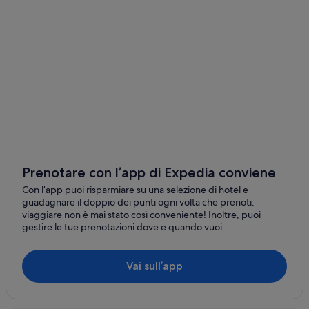
Pinghu
Taicang
Sijing
Zhelin
Qidong
Luchaogang
Shengsi County
Prenotare con l’app di Expedia conviene
Caiyuan
Con l’app puoi risparmiare su una selezione di hotel e
guadagnare il doppio dei punti ogni volta che prenoti:
viaggiare non è mai stato così conveniente! Inoltre, puoi
gestire le tue prenotazioni dove e quando vuoi.
Vai sull’app