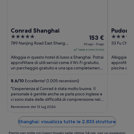
Conrad Shanghai
Pudong 
5
Il
5
153 €
out
prezzo
out
789 Nanjing Road East Shanghai
33 Fu Chen
30 ago - 31 ago
Shanghai
of
è
of
tasse e oneri inclusi
5
153 €
5
Alloggia in questo hotel di lusso a Shanghai. Potrai
Alloggia in 
a
approfittare di utili servizi come il Wi-Fi gratuito,
approfittare 
un parcheggio gratuito e una spa completamente
notte
piscine cop
attrezzata. ...
attrezzata. ..
nel
periodo
8,6
/
10
Eccellente! (1.005 recensioni)
30
"L'esperienza al Conrad è stata molto buona. Il
ago
personale è gentile anche se parla poco inglese e
ci sono state delle difficoltà di comprensione nel
-
momento del check-in e check-out. I servizi
31
Recensione del 13 lug 2026
ottimi: piscina e palestra. La colazione a buffet è
ago
abbondante e varia, per questo adatta a tutti. La
cena ..."
Shanghai: visualizza tutte le 2.833 strutture
Prezzo per notte più basso trovato nelle ultime 24 ore, per un soggiorno