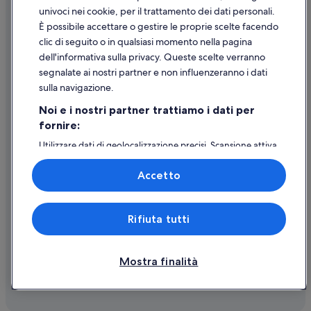
univoci nei cookie, per il trattamento dei dati personali.
Assistenza clienti
È possibile accettare o gestire le proprie scelte facendo
Contattaci
clic di seguito o in qualsiasi momento nella pagina
dell'informativa sulla privacy. Queste scelte verranno
Come cancellare un volo
segnalate ai nostri partner e non influenzeranno i dati
Come modificare la prenotazione di un hotel o una casa vacanze
sulla navigazione.
Tempistiche per i rimborsi
Noi e i nostri partner trattiamo i dati per
fornire:
Utilizzare un coupon Expedia
Utilizzare dati di geolocalizzazione precisi. Scansione attiva
Documenti per i viaggi internazionali
delle caratteristiche del dispositivo ai fini
dell’identificazione. Archiviare informazioni su dispositivo
Accetto
e/o accedervi. Pubblicità e contenuti personalizzati,
misurazione delle prestazioni dei contenuti e degli
annunci, ricerche sul pubblico, sviluppo di servizi.
Expedia, Inc. non è responsabile dei contenuti di siti esterni.
Rifiuta tutti
Elenco dei partner (fornitori)
© 2026 Expedia, Inc., una società di Expedia Group. Tutti i diritti riservati.
Expedia e il logo di Expedia sono marchi registrati o marchi di Expedia,
Inc.
Mostra finalità