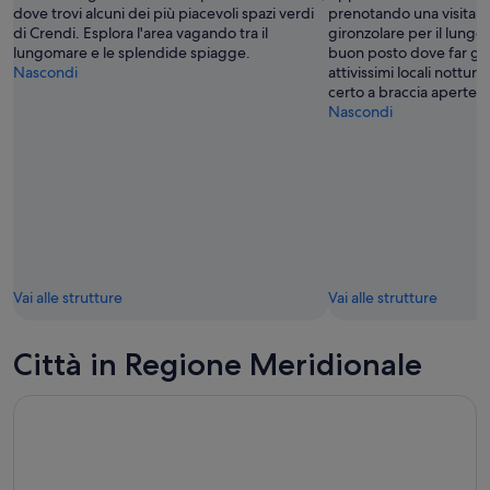
dove trovi alcuni dei più piacevoli spazi verdi
prenotando una visita a
di Crendi. Esplora l'area vagando tra il
gironzolare per il lung
lungomare e le splendide spiagge.
buon posto dove far gioir
Nascondi
attivissimi locali notturn
certo a braccia aperte.
Nascondi
Vai alle strutture
Vai alle strutture
Città in Regione Meridionale