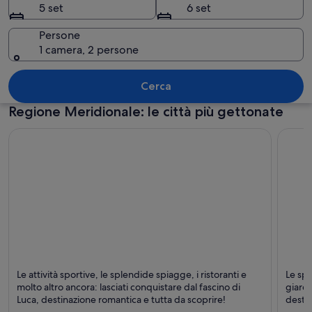
5 set
6 set
Persone
1 camera, 2 persone
Paesaggio costiero con una formazione 
Cerca
Regione Meridionale: le città più gettonate
Luca
Birzeb
Le attività sportive, le splendide spiagge, i ristoranti e
Le spl
Romantico, Per famiglie e Shopping
Spiagg
molto altro ancora: lasciati conquistare dal fascino di
giardi
Luca, destinazione romantica e tutta da scoprire!
destin