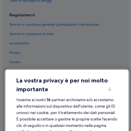
Tutte le tipologie di alloggi
Regolamenti
Termini e condizioni generali (prenotazioni Vrbo escluse)
Termini e condizioni di Vrbo
Accessibilità
Privacy
Cookie
Condizioni per l'utilizzo
La vostra privacy è per noi molto
Informazioni legali/Contatti
importante
Linee guida sui contenuti e segnalazione dei contenuti
Insieme ai nostri
16
partner archiviamo e/o accediamo
Supporto
alle informazioni sul dispositivo dell'utente, come gli ID
univoci nei cookie, per il trattamento dei dati personali.
Assistenza clienti
È possibile accettare o gestire le proprie scelte facendo
Contattaci
clic di seguito o in qualsiasi momento nella pagina