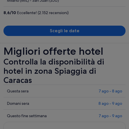
Milano (MIL) - San Juan (SJU)
1.476 €
a
8,6
/
10
Eccellente! (2.152 recensioni)
persona
Scegli le date
Migliori offerte hotel
Controlla la disponibilità di
hotel in zona Spiaggia di
Caracas
Controlla
Questa sera
7 ago - 8 ago
i
prezzi
Controlla
Domani sera
8 ago - 9 ago
vicino
i
a
prezzi
Controlla
Questo fine settimana
7 ago - 9 ago
Spiaggia
vicino
i
di
a
prezzi