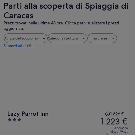
Parti alla scoperta di Spiaggia di
Caracas
Prezzi trovati nelle ultime 48 ore. Clicca per visualizzare i prezzi
aggiornati.
Durata del soggiorno
Categoria struttura
Prima classe
Rimuovi tutti i filtri
Il
Lazy Parrot Inn
1.626 €
prezzo
1.223 €
3
era
out
a persona
1.626 €,
of
12 set - 19 set