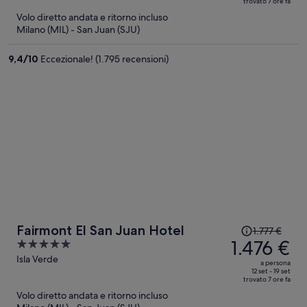
trovato 7 ore fa
ora
5
Volo diretto andata e ritorno incluso
è
Milano (MIL) - San Juan (SJU)
1.723 €
a
9,4
/
10
Eccezionale! (1.795 recensioni)
persona
Il
Fairmont El San Juan Hotel
1.777 €
prezzo
1.476 €
5
era
out
Isla Verde
a persona
1.777 €,
of
12 set - 19 set
trovato 7 ore fa
ora
5
Volo diretto andata e ritorno incluso
è