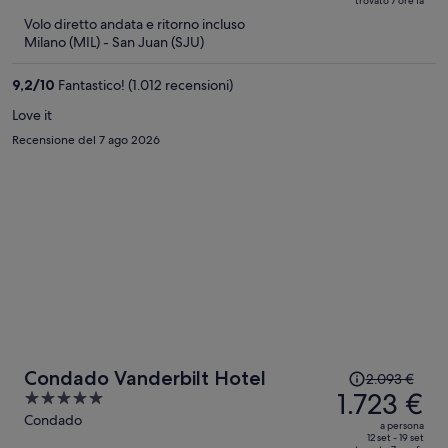
trovato 7 ore fa
ora
5
Volo diretto andata e ritorno incluso
è
Milano (MIL) - San Juan (SJU)
1.223 €
a
9,2
/
10
Fantastico! (1.012 recensioni)
persona
Love it
Recensione del 7 ago 2026
Il
Condado Vanderbilt Hotel
2.093 €
prezzo
1.723 €
5
era
out
Condado
a persona
2.093 €,
of
12 set - 19 set