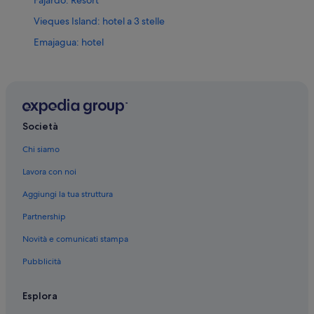
Vieques Island: hotel a 3 stelle
Emajagua: hotel
Villa Flamenco: hotel
Zarzal: hotel
Esperanza: hotel
Daguao: hotel
Società
Puerto Ferro: hotel
Chi siamo
Juncos: hotel
Lavora con noi
Maunabo: hotel
Aggiungi la tua struttura
Naguabo: hotel
Partnership
Isabel Segunda: hotel
Novità e comunicati stampa
Fajardo: hotel
Pubblicità
Luquillo: hotel
Culebra: hotel
Esplora