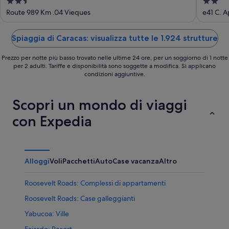
2.5
2
out
out
Route 989 Km .04 Vieques
e41 C. A
of
of
5
5
Spiaggia di Caracas: visualizza tutte le 1.924 strutture
Prezzo per notte più basso trovato nelle ultime 24 ore, per un soggiorno di 1 notte
per 2 adulti. Tariffe e disponibilità sono soggette a modifica. Si applicano
condizioni aggiuntive.
Scopri un mondo di viaggi
con Expedia
Alloggi
Voli
Pacchetti
Auto
Case vacanza
Altro
Roosevelt Roads: Complessi di appartamenti
Roosevelt Roads: Case galleggianti
Yabucoa: Ville
Fajardo: Resort