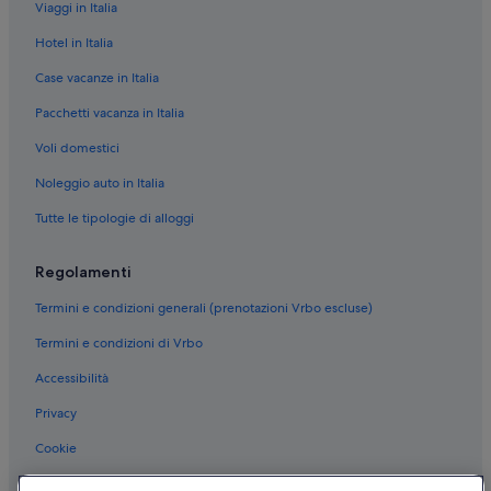
Vieques: hotel
Viaggi in Italia
Ceiba: hotel
Hotel in Italia
Las Croabas: hotel
Case vacanze in Italia
Mabú: hotel
Pacchetti vacanza in Italia
Río Grande: hotel
Voli domestici
Punta Santiago: hotel
Noleggio auto in Italia
Yabucoa: hotel
Tutte le tipologie di alloggi
Villa Borinquen: hotel
Canóvanas: hotel
Regolamenti
Las Piedras: hotel
Termini e condizioni generali (prenotazioni Vrbo escluse)
Sector Los Ramos: hotel
Termini e condizioni di Vrbo
Puerto Real: hotel
Accessibilità
Humacao: hotel
Privacy
Cookie
Condizioni per l'utilizzo