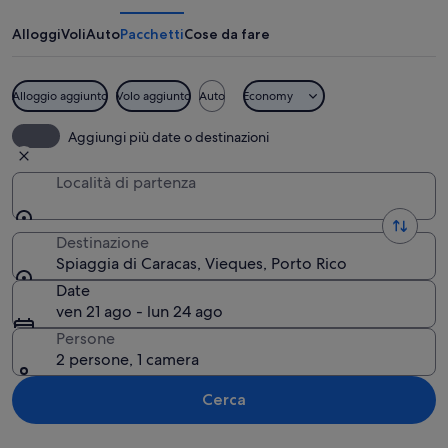
Caracas
Alloggi
Voli
Auto
Pacchetti
Cose da fare
Alloggio aggiunto
Volo aggiunto
Auto
Economy
Una spiaggia con acque cristalline colo
Aggiungi più date o destinazioni
Località di partenza
Destinazione
Spiaggia di Caracas, Vieques, Porto Rico
Date
ven 21 ago - lun 24 ago
Persone
2 persone, 1 camera
Cerca
Guarda la mappa