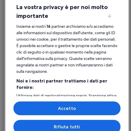
La vostra privacy è per noi molto
Informazioni legali/Contatti
importante
Linee guida sui contenuti e segnalazione dei contenuti
Insieme ai nostri
16
partner archiviamo e/o accediamo
Supporto
alle informazioni sul dispositivo dell'utente, come gli ID
univoci nei cookie, per il trattamento dei dati personali.
Assistenza clienti
È possibile accettare o gestire le proprie scelte facendo
Contattaci
clic di seguito o in qualsiasi momento nella pagina
dell'informativa sulla privacy. Queste scelte verranno
Come cancellare un volo
segnalate ai nostri partner e non influenzeranno i dati
Come modificare la prenotazione di un hotel o una casa vacanze
sulla navigazione.
Tempistiche per i rimborsi
Noi e i nostri partner trattiamo i dati per
fornire:
Utilizzare un coupon Expedia
Utilizzare dati di geolocalizzazione precisi. Scansione attiva
Documenti per i viaggi internazionali
delle caratteristiche del dispositivo ai fini
dell’identificazione. Archiviare informazioni su dispositivo
Accetto
e/o accedervi. Pubblicità e contenuti personalizzati,
misurazione delle prestazioni dei contenuti e degli
annunci, ricerche sul pubblico, sviluppo di servizi.
Expedia, Inc. non è responsabile dei contenuti di siti esterni.
Rifiuta tutti
Elenco dei partner (fornitori)
© 2026 Expedia, Inc., una società di Expedia Group. Tutti i diritti riservati.