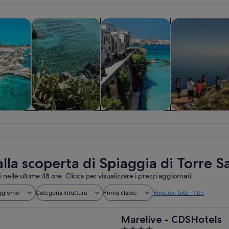
Apertura in una nuova scheda
Apertura in una nuova sc
Apertura in una nu
e di un giorno
Tour privati e personalizzati
Storia e cultura
Divertimenti e a
te di un
Tour privati e
Storia e cultura
Divertimenti 
rno
personalizzati
avventure
all’aperto
alla scoperta di Spiaggia di Torre 
i nelle ultime 48 ore. Clicca per visualizzare i prezzi aggiornati.
ggiorno
Categoria struttura
Prima classe
Rimuovi tutti i filtri
Marelive - CDSHotels