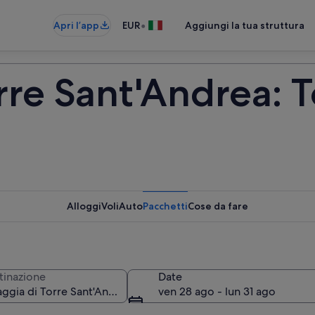
•
Apri l’app
EUR
Aggiungi la tua struttura
rre Sant'Andrea: T
Alloggi
Voli
Auto
Pacchetti
Cose da fare
tinazione
Date
ven 28 ago - lun 31 ago