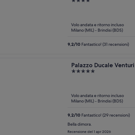
4
out
of
5
Volo andata e ritorno incluso
Milano (MIL) - Brindisi (BDS)
9,2
/
10
Fantastico! (31 recensioni)
Palazzo Ducale Venturi 
5
Wellness
out
of
5
Volo andata e ritorno incluso
Milano (MIL) - Brindisi (BDS)
9,2
/
10
Fantastico! (29 recensioni)
Bella dimora.
Recensione del 1 apr 2026