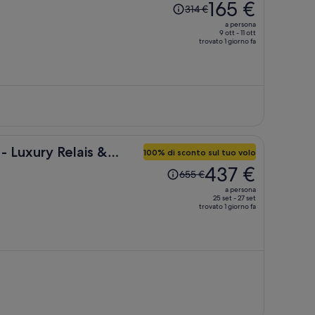
Il
165 €
314 €
prezzo
a persona
era
9 ott - 11 ott
trovato 1 giorno fa
314 €,
ora
è
165 €
a
persona
- Luxury Relais &
100% di sconto sul tuo volo
Il
437 €
655 €
prezzo
a persona
era
25 set - 27 set
trovato 1 giorno fa
655 €,
ora
è
437 €
a
persona