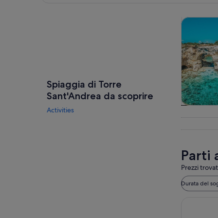
Guarda la mappa
Tour e git
Spiaggia di Torre
Sant'Andrea da scoprire
Activities
Tour e gi
gio
Parti 
Prezzi trovat
Durata del so