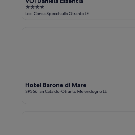
VOI Daniela Essentia
4
out
Loc. Conca Specchiulla Otranto LE
of
5
Hotel Barone di Mare
Hotel Barone di Mare
SP366, an Cataldo-Otranto Melendugno LE
Hotel Belvedere, Torre Dell'Orso