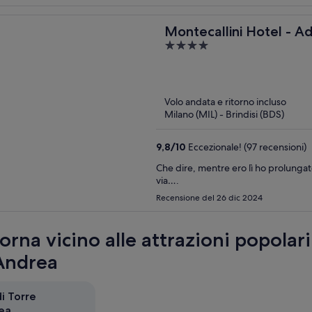
Montecallini Hotel - A
4
out
of
5
Volo andata e ritorno incluso
Milano (MIL) - Brindisi (BDS)
9,8
/
10
Eccezionale! (97 recensioni)
Che dire, mentre ero lì ho prolunga
via….
Recensione del 26 dic 2024
rna vicino alle attrazioni popolari
Andrea
i Torre
ea