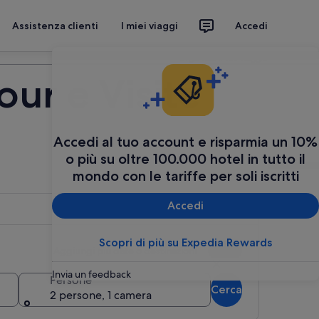
Assistenza clienti
I miei viaggi
Accedi
Organizza il tuo viaggio
our e Visite
Accedi al tuo account e risparmia un 10%
o più su oltre 100.000 hotel in tutto il
mondo con le tariffe per soli iscritti
Accedi
Scopri di più su Expedia Rewards
Aggiungi più date o destinazioni
Invia un feedback
Persone
Cerca
2 persone, 1 camera