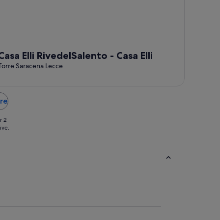
Casa Elli RivedelSalento - Casa Elli
Torre Saracena Lecce
ure
r 2
ive.