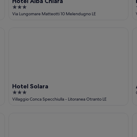
Hotel Alba Chiara
3
out
Via Lungomare Matteotti 10 Melendugno LE
of
5
Hotel Solara
Ap
Hotel Solara
3
out
Villaggio Conca Specchiulla - Litoranea Otranto LE
of
5
Araba Fenice Village Resort
Ca