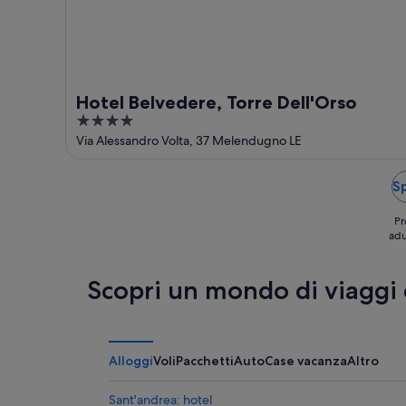
Hotel Belvedere, Torre Dell'Orso
4
out
Via Alessandro Volta, 37 Melendugno LE
of
5
Sp
Pr
adu
Scopri un mondo di viaggi
Alloggi
Voli
Pacchetti
Auto
Case vacanza
Altro
Sant'andrea: hotel