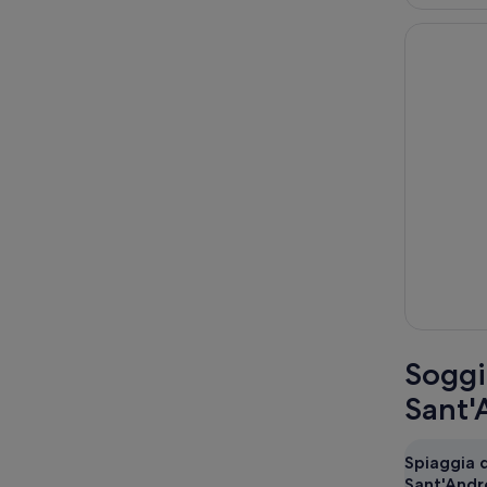
Soggio
Sant'
Spiaggia d
Sant'Andr