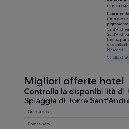
8.0/10 (1 re
Puoi prende
tutto per te
pigramente 
Sant'Andrea
Sant'Andrea.
tempo per v
una volta che
Nascondi
Vai alle stru
Migliori offerte hotel
Controlla la disponibilità di
Spiaggia di Torre Sant'Andr
Controlla
Questa sera
i
prezzi
Controlla
Domani sera