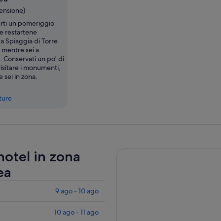
censione)
rti un pomeriggio
 e restartene
a Spiaggia di Torre
 mentre sei a
 Conservati un po' di
isitare i monumenti,
 sei in zona.
tture
 hotel in zona
ea
9 ago - 10 ago
10 ago - 11 ago