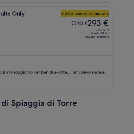
dults Only
100% di sconto sul tuo volo
Il
293 €
432 €
prezzo
a persona
era
17 set - 20 set
trovato 1 giorno fa
432 €,
ora
è
293 €
a
persona
to il mio soggiorno per ben due volte…. nn volevo andare
 di Spiaggia di Torre