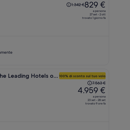
Il
829 €
1.342 €
prezzo
a persona
era
27 set - 2 ott
trovato 1 giorno fa
1.342 €,
ora
è
829 €
a
persona
vamente
he Leading Hotels of
100% di sconto sul tuo volo
Il
7.563 €
prezzo
4.959 €
era
a persona
7.563 €,
23 set - 28 set
trovato 9 ore fa
ora
è
4.959 €
a