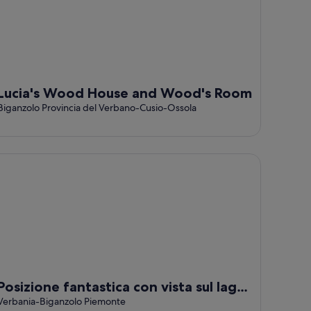
Lucia's Wood House and Wood's Room
Biganzolo Provincia del Verbano-Cusio-Ossola
sizione fantastica con vista sul lago sulla sponda occidental
Posizione fantastica con vista sul lago
sulla sponda occidentale del Lago
Verbania-Biganzolo Piemonte