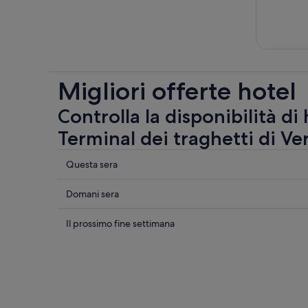
Migliori offerte hotel
Controlla la disponibilità di
Terminal dei traghetti di Ve
Controlla
Questa sera
i
prezzi
Controlla
Domani sera
vicino
i
a
prezzi
Controlla
Il prossimo fine settimana
Terminal
vicino
i
dei
a
prezzi
traghetti
Terminal
vicino
di
dei
a
Verbania
traghetti
Terminal