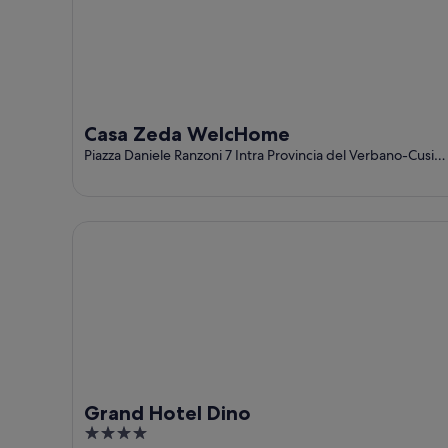
Casa Zeda WelcHome
Piazza Daniele Ranzoni 7 Intra Provincia del Verbano-Cusio-
Ossola
Grand Hotel Dino
Grand Hotel Dino
4