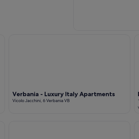
Verbania - Luxury Italy Apartments
LV
Verbania - Luxury Italy Apartments
Vicolo Jacchini, 6 Verbania VB
LVG Hotel Collection - Belvedere San Gottardo
Lu