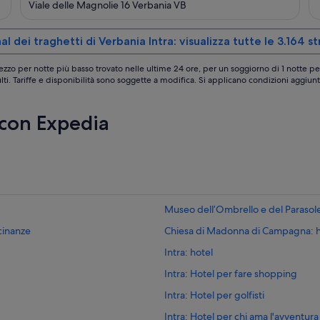
out
Viale delle Magnolie 16 Verbania VB
of
5
l dei traghetti di Verbania Intra: visualizza tutte le 3.164 s
ezzo per notte più basso trovato nelle ultime 24 ore, per un soggiorno di 1 notte pe
lti. Tariffe e disponibilità sono soggette a modifica. Si applicano condizioni aggiunt
 con Expedia
Museo dell’Ombrello e del Parasole:
icinanze
Chiesa di Madonna di Campagna: ho
Intra: hotel
Intra: Hotel per fare shopping
Intra: Hotel per golfisti
Intra: Hotel per chi ama l'avventura