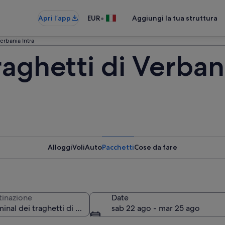
•
Apri l’app
EUR
Aggiungi la tua struttura
Verbania Intra
raghetti di Verbani
Alloggi
Voli
Auto
Pacchetti
Cose da fare
tinazione
Date
sab 22 ago - mar 25 ago