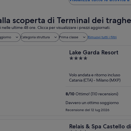
alla scoperta di Terminal dei traghe
i nelle ultime 48 ore. Clicca per visualizzare i prezzi aggiornati.
ggiorno
Categoria struttura
Prima classe
Rimuovi tutti i filtri
Lake Garda Resort
4
out
of
Volo andata e ritorno incluso
5
Catania (CTA) - Milano (MXP)
8
/
10
Ottimo! (110 recensioni)
Davvero un ottimo soggiorno
Recensione del 12 lug 2026
Relais & Spa Castello di