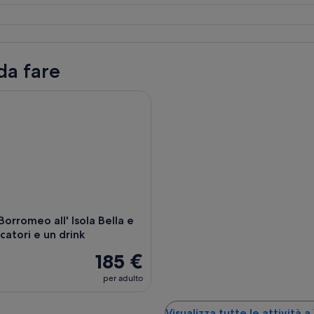
da fare
romeo all' Isola Bella e Isola Pescatori e un drink
Borromeo all' Isola Bella e
scatori e un drink
185 €
per adulto
Visualizza tutte le attività 