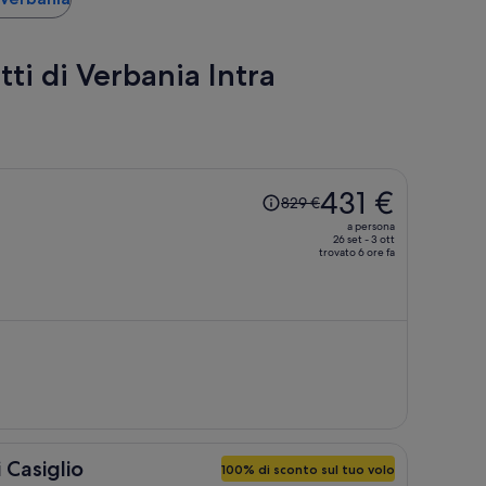
tti di Verbania Intra
Il
431 €
829 €
prezzo
a persona
era
26 set - 3 ott
trovato 6 ore fa
829 €,
ora
è
431 €
a
persona
 Casiglio
100% di sconto sul tuo volo