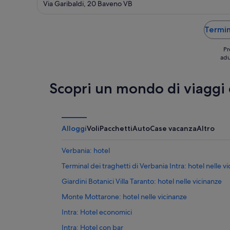
out
Via Garibaldi, 20 Baveno VB
of
5
Termina
Pr
adu
Scopri un mondo di viaggi
Alloggi
Voli
Pacchetti
Auto
Case vacanza
Altro
Verbania: hotel
Terminal dei traghetti di Verbania Intra: hotel nelle v
Giardini Botanici Villa Taranto: hotel nelle vicinanze
Monte Mottarone: hotel nelle vicinanze
Intra: Hotel economici
Intra: Hotel con bar