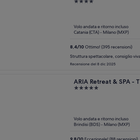
4
out
of
5
Volo andata e ritorno incluso
Catania (CTA) - Milano (MXP)
8,4
/
10
Ottimo! (395 recensioni)
Struttura spettacolare, consiglio vi
Recensione del 8 dic 2025
ARIA Retreat & SPA - T
5
the World
out
of
5
Volo andata e ritorno incluso
Brindisi (BDS) - Milano (MXP)
9,8
/
10
Eccezionale! (88 recensioni)