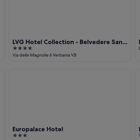
LVG Hotel Collection - Belvedere San
4
Gottardo
out
Via delle Magnolie 6 Verbania VB
of
5
Europalace Hotel
Po
Europalace Hotel
3