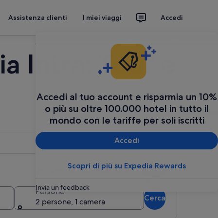
Assistenza clienti
I miei viaggi
Accedi
Organizza il tuo viaggio
a Intra: Tour e
Accedi al tuo account e risparmia un 10%
o più su oltre 100.000 hotel in tutto il
mondo con le tariffe per soli iscritti
Accedi
Scopri di più su Expedia Rewards
Aggiungi più date o destinazioni
Invia un feedback
Persone
Cerca
2 persone, 1 camera