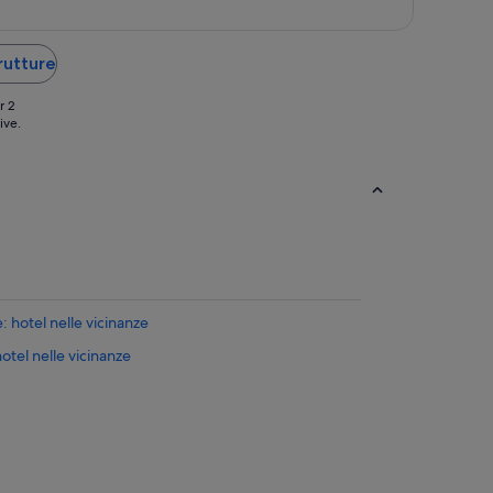
Maggiore
trutture
r 2
ive.
 hotel nelle vicinanze
tel nelle vicinanze