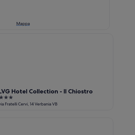
Mappa
G Hotel Collection - Il Chiostro
LVG Hotel Collection - Il Chiostro
3
out
via Fratelli Cervi, 14 Verbania VB
of
5
cia's Wood House and Wood's Room