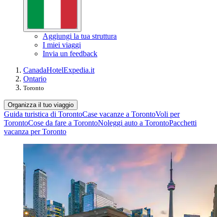
Aggiungi la tua struttura
I miei viaggi
Invia un feedback
Canada
Hotel
Expedia.it
Ontario
Toronto
Organizza il tuo viaggio
Guida turistica di Toronto
Case vacanze a Toronto
Voli per
Toronto
Cose da fare a Toronto
Noleggi auto a Toronto
Pacchetti
vacanza per Toronto