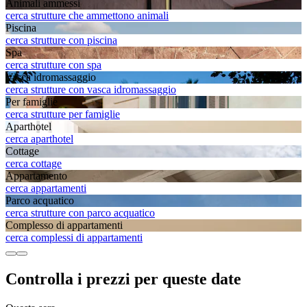
Animali ammessi
cerca strutture che ammettono animali
Piscina
cerca strutture con piscina
Spa
cerca strutture con spa
Vasca idromassaggio
cerca strutture con vasca idromassaggio
Per famiglie
cerca strutture per famiglie
Aparthotel
cerca aparthotel
Cottage
cerca cottage
Appartamento
cerca appartamenti
Parco acquatico
cerca strutture con parco acquatico
Complesso di appartamenti
cerca complessi di appartamenti
Controlla i prezzi per queste date