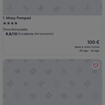
Moxy Pompeii
1. Moxy Pompeii
Struttura
a
Torre Annunziata
4.0
8.8
8,8/10
Eccellente
(64 recensioni)
su
stelle
Il
100 €
10,
prezzo
Eccellente,
tasse e oneri inclusi
attuale
(64
25 ago - 26 ago
è
recensioni)
100 €
Pompeii Ruins Hotel