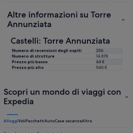
s
a
e
c
Altre informazioni su Torre
.
o
N
l
Annunziata
e
a
a
z
r
i
Castelli: Torre Annunziata
t
o
h
n
e
Numero di recensioni degli ospiti
256
e
s
Numero di strutture
14.878
n
h
Prezzo più basso
64 €
o
o
Prezzo più alto
540 €
n
p
v
s
e
a
n
n
Scopri un mondo di viaggi con
i
d
v
r
Expedia
a
a
f
i
o
l
r
w
Alloggi
Voli
Pacchetti
Auto
Case vacanza
Altro
n
a
i
y