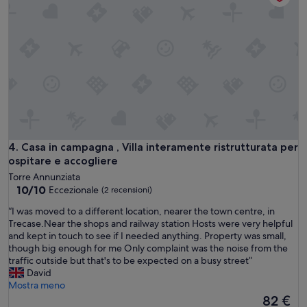
v
!
e
!
d
💖
e
”
s
s
e
l
a
p
r
i
Casa in campagna , Villa interamente ristrutturata per ospita
4. Casa in campagna , Villa interamente ristrutturata per
m
ospitare e accogliere
a
Torre Annunziata
c
10.0
10/10
Eccezionale
(2 recensioni)
o
su
l
“
“I was moved to a different location, nearer the town centre, in
10,
a
I
Trecase.Near the shops and railway station Hosts were very helpful
Eccezionale,
z
w
and kept in touch to see if I needed anything. Property was small,
(2
i
a
though big enough for me Only complaint was the noise from the
recensioni)
o
s
traffic outside but that's to be expected on a busy street”
n
m
David
e
o
Mostra meno
i
v
Il
82 €
n