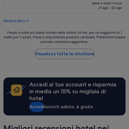
e
prezzo
c
tasse e oneri inclusi
d
attuale
21 ago - 22 ago
l
t
è
u
o
82 €
s
Mostra altro
a
a
d
,
i
Prezzo
Prezzo a notte più basso trovato nelle ultime 24 ore, per un soggiorno di 1
a
f
notte per 2 adulti. Prezzi e disponibilità possono cambiare. Potrebbero essere
a
l
previste condizioni aggiuntive.
f
notte
l
e
più
’
r
basso
Visualizza tutte le strutture
a
e
trovato
r
n
nelle
r
t
ultime
i
l
24
v
o
ore,
o
Accedi al tuo account e risparmia
c
per
s
a
un
in media un 15% su migliaia di
o
t
soggiorno
n
hotel
i
di
o
o
1
Accedi
Iscriviti subito, è gratis
s
n
notte
t
,
per
a
n
2
t
e
adulti.
Migliori recensioni hotel nei
o