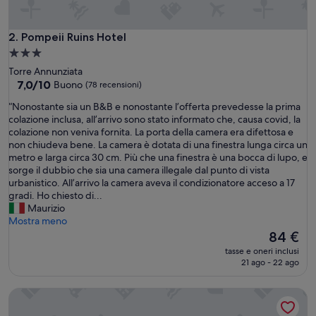
Pompeii Ruins Hotel
2. Pompeii Ruins Hotel
Struttura
a
Torre Annunziata
3.0
7.0
7,0/10
Buono
(78 recensioni)
su
stelle
“
“Nonostante sia un B&B e nonostante l’offerta prevedesse la prima
10,
N
colazione inclusa, all’arrivo sono stato informato che, causa covid, la
Buono,
o
colazione non veniva fornita. La porta della camera era difettosa e
(78
n
non chiudeva bene. La camera è dotata di una finestra lunga circa un
recensioni)
o
metro e larga circa 30 cm. Più che una finestra è una bocca di lupo, e
s
sorge il dubbio che sia una camera illegale dal punto di vista
t
urbanistico. All’arrivo la camera aveva il condizionatore acceso a 17
a
gradi. Ho chiesto di...
n
Maurizio
t
Mostra meno
e
Il
84 €
s
prezzo
tasse e oneri inclusi
i
attuale
21 ago - 22 ago
a
è
u
84 €
B&B PompeiLog
n
B