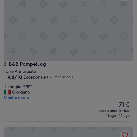
&
B
e
n
o
n
o
s
t
a
n
t
B&B PompeiLog
3. B&B PompeiLog
e
Torre Annunziata
l
9.8
9,8/10
Eccezionale
(173 recensioni)
’
su
o
“
“Il meglio!!! 💖”
10,
f
I
Giordano
Eccezionale,
f
l
Mostra meno
(173
e
m
Il
71 €
recensioni)
r
e
prezzo
tasse e oneri inclusi
t
g
attuale
11 ago - 12 ago
a
l
è
p
i
71 €
Casa in campagna , Villa interamente ristrutturata per ospita
r
o
e
!