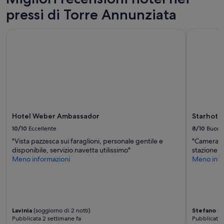
a
Prezzi
i
pressi di Torre Annunziata
r
e
n
e
disponibilità
f
r
possono
Hotel Weber Ambassador
Starhotels
o
t
cambiare.
r
h
Potrebbero
m
e
essere
a
t
previste
t
o
condizioni
o
w
aggiuntive.
c
n
h
c
e
e
,
Hotel Weber Ambassador
Starhote
n
c
t
10/10
Eccellente
8/10
Buono
a
r
"Vista pazzesca sui faraglioni, personale gentile e
"Camera pu
u
e
disponibile, servizio navetta utilissimo"
stazione."
s
,
Meno informazioni
Meno info
a
i
c
n
o
T
v
r
i
e
d
c
Lavinia
(soggiorno di 2 notti)
Stefano
(s
,
a
Pubblicata 2 settimane fa
Pubblicata 
l