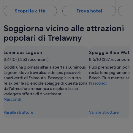
Scopri la città
Trova hotel
S
Soggiorna vicino alle attrazioni
popolari di Trelawny
Luminous Lagoon
Spiaggia Blue Wate
8.4/10 (1.353 recensioni)
8.6/10 (327 recensioni)
Goditi una giornata all'aria aperta a Luminous
Puoi prenderti un pomer
Lagoon, dove trovi alcuni dei più piacevoli
restartene pigramente 
spazi verdi di Falmouth. Passeggia in tutto
Beach Club mentre sei 
relax per le splendide spiagge di questa zona
Nascondi
dall'atmosfera romantica o esplora la sua
variegata offerta di divertimenti.
Nascondi
Vai alle strutture
Vai alle strutture