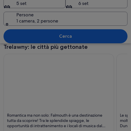
5 set
6 set
Persone
1 camera, 2 persone
Un fiume con una zattera di bambù che
Cerca
Trelawny: le città più gettonate
Falmouth
Dunca
Romantica ma non solo: Falmouth è una destinazione
Le spl
Ristoranti, Spiagge e Per famiglie
Spiagg
tutta da scoprire! Tra le splendide spiagge, le
molto 
opportunità di intrattenimento e i locali di musica dal
Duncan
vivo, annoiarsi sarà impossibile.