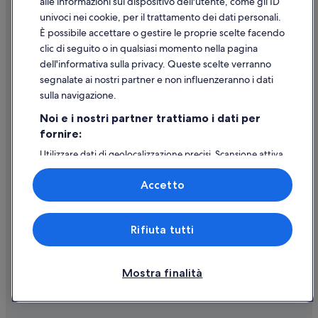
alle informazioni sul dispositivo dell'utente, come gli ID
univoci nei cookie, per il trattamento dei dati personali.
Assistenza clienti
È possibile accettare o gestire le proprie scelte facendo
Contattaci
clic di seguito o in qualsiasi momento nella pagina
dell'informativa sulla privacy. Queste scelte verranno
Come cancellare un volo
segnalate ai nostri partner e non influenzeranno i dati
Come modificare la prenotazione di un hotel o una casa vacanze
sulla navigazione.
Tempistiche per i rimborsi
Noi e i nostri partner trattiamo i dati per
fornire:
Utilizzare un coupon Expedia
Utilizzare dati di geolocalizzazione precisi. Scansione attiva
Documenti per i viaggi internazionali
delle caratteristiche del dispositivo ai fini
dell’identificazione. Archiviare informazioni su dispositivo
Accetto
e/o accedervi. Pubblicità e contenuti personalizzati,
misurazione delle prestazioni dei contenuti e degli
annunci, ricerche sul pubblico, sviluppo di servizi.
Expedia, Inc. non è responsabile dei contenuti di siti esterni.
Rifiuta tutti
Elenco dei partner (fornitori)
© 2026 Expedia, Inc., una società di Expedia Group. Tutti i diritti riservati.
Expedia e il logo di Expedia sono marchi registrati o marchi di Expedia,
Inc.
Mostra finalità