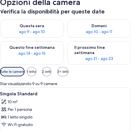
Opzioni della camera
Verifica la disponibilità per queste date
Verifica la disponibilità per questa sera, ago 9 - ago 10
Verifica la disponibilità per d
Questa sera
Domani
ago 9 - ago 10
ago 10 - ago 11
Verifica la disponibilità per questo fine settimana, ago 14 - ag
Verifica la disponibilità per i
Questo fine settimana
Il prossimo fine
settimana
ago 14 - ago 16
ago 21 - ago 23
Filtri
Tutte le camere
1 letto
2 letti
3+ letti
disponibili
per
Stai visualizzando 9 su 9 camere
le
Apri
Una camera d'albergo con un letto, una
7
Singola Standard
camere
tutte
10 m²
le
Per 1 persona
foto
per
1 letto singolo
Singola
Wi-Fi gratuito
Standard