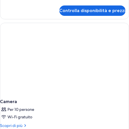
con
dettagli
2
per
Controlla disponibilità e prezzi
Camera
letti
Standard
singoli
con
2
letti
singoli
Camera
Per 10 persone
Wi-Fi gratuito
Altri
Scopri di più