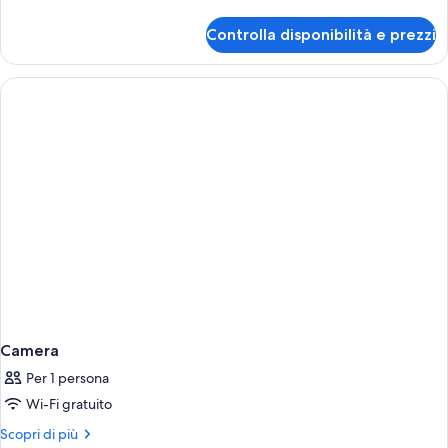
dettagli
per
Controlla disponibilità e prezzi
Camera
Camera
Per 1 persona
Wi-Fi gratuito
Altri
Scopri di più