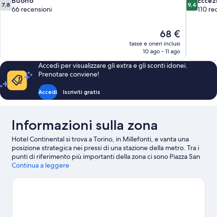
7.8
9.4
Buono
Eccez
7,8
9,4
su
su
66 recensioni
110 re
10,
10,
Buono,
Eccezional
Il
68 €
66
110
prezzo
recensioni
recensioni
tasse e oneri inclusi
attuale
10 ago - 11 ago
è
Accedi per visualizzare gli extra e gli sconti idonei.
68 €
Prenotare conviene!
Accedi
Iscriviti gratis
Informazioni sulla zona
Hotel Continental si trova a Torino, in Millefonti, e vanta una
posizione strategica nei pressi di una stazione della metro. Tra i
punti di riferimento più importanti della zona ci sono Piazza San
Carlo e Piazza Castello. A livello culturale, invece, spicca Museo
Continua a leggere
Egizio. Sei in cerca di eventi sportivi o spettacoli a cui assistere?
Stadio Olimpico Grande Torino e Allianz Stadium potrebbero
avere in programma qualcosa di interessante.
Vai alla guida
turistica di Torino