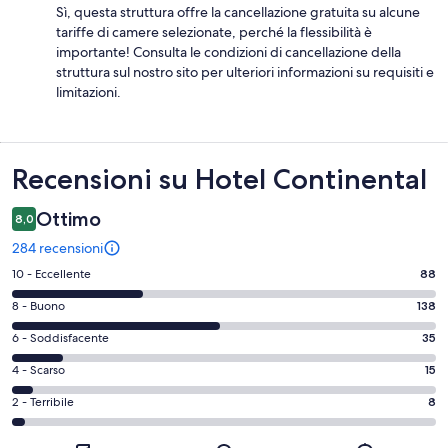
Sì, questa struttura offre la cancellazione gratuita su alcune
tariffe di camere selezionate, perché la flessibilità è
importante! Consulta le condizioni di cancellazione della
struttura sul nostro sito per ulteriori informazioni su requisiti e
limitazioni.
Recensioni
Recensioni su Hotel Continental
Ottimo
8,0
284 recensioni
Valutazione
10 - Eccellente
88
di
Valutazione
8 - Buono
138
10
di
-
Valutazione
6 - Soddisfacente
35
8
Eccellente.
di
-
Valutazione
4 - Scarso
15
88
6
Buono.
di
su
-
Valutazione
2 - Terribile
8
138
4
284
Soddisfacente.
di
su
-
recensioni
35
2