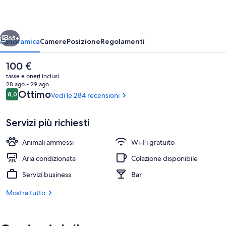
ietro
Avanti
65+
Panoramica
Camere
Posizione
Regolamenti
Il
100 €
prezzo
tasse e oneri inclusi
attuale
28 ago - 29 ago
è
Recensioni
Ottimo
8,0
Vedi le 284 recensioni
8,0 su 10
100 €
Servizi più richiesti
Animali ammessi
Wi-Fi gratuito
Reception
Aria condizionata
Colazione disponibile
Servizi business
Bar
Mostra tutto