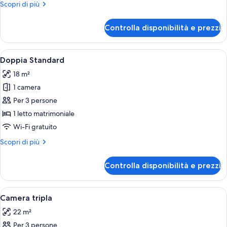
Altri
Scopri di più
dettagli
per
Controlla disponibilità e prezzi
Singola
Standard
Apri
Una camera d'albergo con un letto, co
12
Doppia Standard
tutte
18 m²
le
1 camera
foto
per
Per 3 persone
Doppia
1 letto matrimoniale
Standard
Wi-Fi gratuito
Altri
Scopri di più
dettagli
per
Controlla disponibilità e prezzi
Doppia
Standard
Apri
Una camera d'albergo con un letto, un
6
Camera tripla
tutte
22 m²
le
Per 3 persone