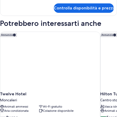
dettagli
per
Controlla disponibilità e prezzi
Camera
Potrebbero interessarti anche
Twelve Hotel
Hilton T
Annuncio
Annuncio
Twelve Hotel
Hilton T
Moncalieri
Centro sto
Animali ammessi
Wi-Fi gratuito
Vasca id
Aria condizionata
Colazione disponibile
Animali