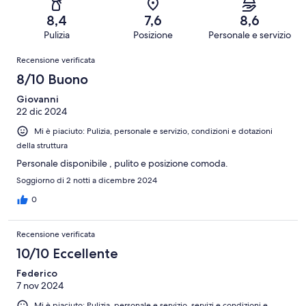
284
Scarso.
su
-
recensioni
15
8,4
7,6
8,6
284
Terribile.
su
Pulizia
Posizione
Personale e servizio
recensioni
8
284
Recensioni
su
Recensione verificata
recensioni
284
8/10 Buono
recensioni
Giovanni
22 dic 2024
Mi è piaciuto: Pulizia, personale e servizio, condizioni e dotazioni
della struttura
Personale disponibile , pulito e posizione comoda.
Soggiorno di 2 notti a dicembre 2024
0
Recensione verificata
10/10 Eccellente
Federico
7 nov 2024
Mi è piaciuto: Pulizia, personale e servizio, servizi e condizioni e