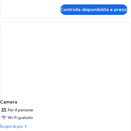
dettagli
per
Controlla disponibilità e prezzi
Camera
Camera
Per 4 persone
Wi-Fi gratuito
Altri
Scopri di più