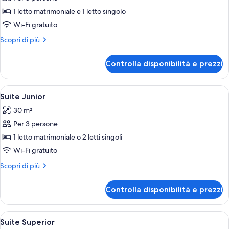
foto
per
1 letto matrimoniale e 1 letto singolo
Camera
Wi-Fi gratuito
tripla
Altri
Scopri di più
dettagli
per
Controlla disponibilità e prezzi
Camera
tripla
Apri
Una camera d'albergo con un letto, un
10
Suite Junior
tutte
30 m²
le
Per 3 persone
foto
per
1 letto matrimoniale o 2 letti singoli
Suite
Wi-Fi gratuito
Junior
Altri
Scopri di più
dettagli
per
Controlla disponibilità e prezzi
Suite
Junior
Apri
Un letto rifatto con cura, con una test
12
Suite Superior
tutte