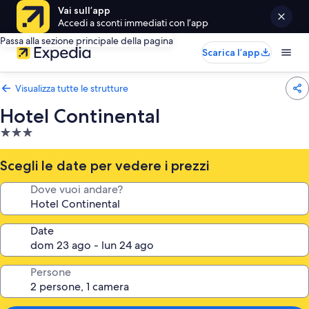
Vai sull’app
Accedi a sconti immediati con l’app
Passa alla sezione principale della pagina
Scarica l’app
Visualizza tutte le strutture
Hotel Continental
Struttura
a
3.0
Scegli le date per vedere i prezzi
stelle
Dove vuoi andare?
Date
Persone