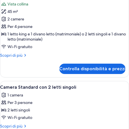
Vista collina
le
45 m²
foto
per
2 camere
Suite
Per 4 persone
Superior
1 letto king e 1 divano letto (matrimoniale) o 2 letti singoli e 1 divano
letto (matrimoniale)
Wi-Fi gratuito
Altri
Scopri di più
dettagli
per
Controlla disponibilità e prezzi
Suite
Superior
Apri
Una camera d'albergo con due letti sin
6
Camera Standard con 2 letti singoli
tutte
1 camera
le
Per 3 persone
foto
per
2 letti singoli
Camera
Wi-Fi gratuito
Standard
Altri
Scopri di più