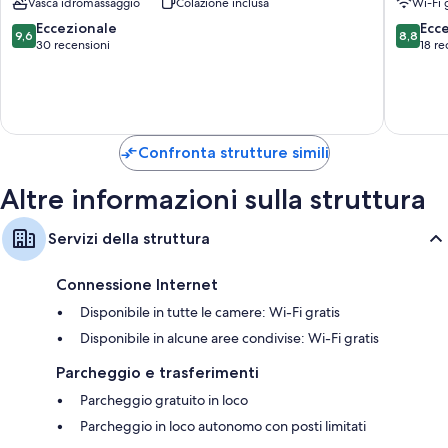
Vasca idromassaggio
Colazione inclusa
Wi-Fi 
Balconi o patii, frigoriferi e pulizie giornaliere
All
Inclusive
9.6
8.8
Eccezionale
Ecc
9,6
8,8
Ugento
su
su
30 recensioni
18 re
10,
10,
Eccezionale,
Eccellen
30
18
recensioni
recensio
Confronta strutture simili
Altre informazioni sulla struttura
Servizi della struttura
Connessione Internet
Disponibile in tutte le camere: Wi-Fi gratis
Disponibile in alcune aree condivise: Wi-Fi gratis
Parcheggio e trasferimenti
Parcheggio gratuito in loco
Parcheggio in loco autonomo con posti limitati