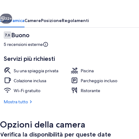
Beach
Resort
ietro
Avanti
32+
Panoramica
Camere
Posizione
Regolamenti
Recensioni
Buono
7,6
7,6 su 10
5 recensioni esterne
Servizi più richiesti
Su una spiaggia privata
Piscina
Colazione inclusa
Parcheggio incluso
Vista spiaggia/mare
Wi-Fi gratuito
Ristorante
Mostra tutto
Opzioni della camera
Verifica la disponibilità per queste date