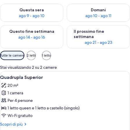
Verifica la disponibilità per questa sera, ago 9 - ago 10
Verifica la disponibilità per d
Questa sera
Domani
ago 9 - ago 10
ago 10 - ago 11
Verifica la disponibilità per questo fine settimana, ago 14 - ag
Verifica la disponibilità per i
Questo fine settimana
Il prossimo fine
settimana
ago 14 - ago 16
ago 21 - ago 23
Filtri
Tutte le camere
2 letti
1 letto
disponibili
per
Stai visualizzando 2 su 2 camere
le
Apri
Una moderna camera d'albergo con un 
5
Quadrupla Superior
camere
tutte
20 m²
le
1 camera
foto
per
Per 4 persone
Quadrupla
1 letto queen e 1 letto a castello (singolo)
Superior
Wi-Fi gratuito
Altri
Scopri di più
dettagli