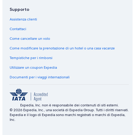
e
n
r
t
i
R
c
t
o
p
I
Supporto
l
-
i
H
u
A
R
O
Assistenza clienti
s
l
e
T
i
l
s
E
Contattaci
v
I
o
L
e
n
r
Come cancellare un volo
c
t
Come modificare la prenotazione di un hotel o una casa vacanze
l
&
u
S
Tempistiche per i rimborsi
s
P
i
A
Utilizzare un coupon Expedia
v
e
Documenti per i viaggi internazionali
Expedia, Inc. non è responsabile dei contenuti di siti esterni.
© 2026 Expedia, Inc., una società di Expedia Group. Tutti i diritti riservati.
Expedia e il logo di Expedia sono marchi registrati o marchi di Expedia,
Inc.