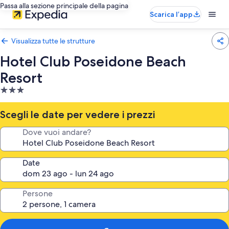
Passa alla sezione principale della pagina
Scarica l’app
Visualizza tutte le strutture
Hotel Club Poseidone Beach
Resort
Struttura
a
3.0
Scegli le date per vedere i prezzi
stelle
Dove vuoi andare?
Date
Persone