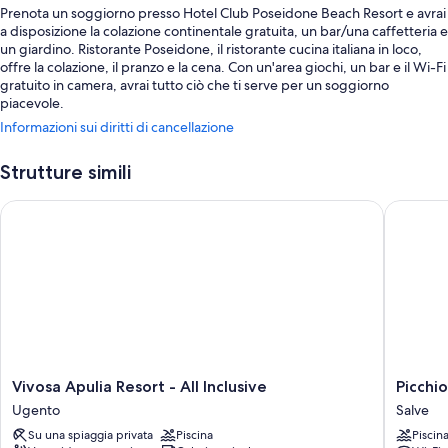
Prenota un soggiorno presso Hotel Club Poseidone Beach Resort e avrai
a disposizione la colazione continentale gratuita, un bar/una caffetteria e
un giardino. Ristorante Poseidone, il ristorante cucina italiana in loco,
offre la colazione, il pranzo e la cena. Con un'area giochi, un bar e il Wi-Fi
gratuito in camera, avrai tutto ciò che ti serve per un soggiorno
piacevole.
Informazioni sui diritti di cancellazione
Sono disponibili anche i seguenti servizi:
Una piscina per bambini
Strutture simili
Un parcheggio non assistito gratuito
Vivosa Apulia Resort - All Inclusive
Picchio 
Un servizio di noleggio biciclette, un campo da tennis all'aperto e
aree riservate ai non fumatori
Servizi di concierge, supporto per la prenotazione di escursioni e
biglietti e una cassetta di sicurezza presso la reception
Caratteristiche della camera
Tutte le 90 camere offrono comfort come l'aria condizionata, oltre a utili
dotazioni come il Wi-Fi gratis e casseforti.
Vivosa
Picchio
Vivosa Apulia Resort - All Inclusive
Picchi
I servizi aggiuntivi di tutte le camere sono:
Apulia
Hotel
Ugento
Salve
Resort
Pescolu
Bagni con docce e bidet
Su una spiaggia privata
Piscina
Piscin
-
Salve