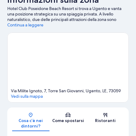
Hotel Club Poseidone Beach Resort si trova a Ugento e vanta
una posizione strategica su una spiaggia privata. A livello
naturalistico, due delle principali attrazioni della zona sono
Spiaggia di Pescoluse e Spiaggia di Baia Verde. Viaggi con dei
Continua a leggere
bambini? Che ne dici di fare tappa a Dolceria Causo e Santuario
della Beata Vergine Coelimanna?
Vai alla guida turistica di
Ugento
Via Milite Ignoto, 7, Torre San Giovanni, Ugento, LE, 73059
Vedi sulla mappa
Mappa
Cosa c’è nei
Come spostarsi
Ristoranti
dintorni?