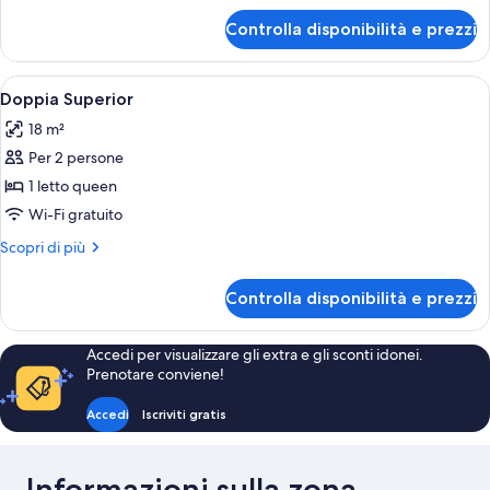
per
Controlla disponibilità e prezzi
Quadrupla
Superior
Apri
Una camera d'albergo moderna con un 
3
Doppia Superior
tutte
18 m²
le
Per 2 persone
foto
per
1 letto queen
Doppia
Wi-Fi gratuito
Superior
Altri
Scopri di più
dettagli
per
Controlla disponibilità e prezzi
Doppia
Superior
Accedi per visualizzare gli extra e gli sconti idonei.
Prenotare conviene!
Accedi
Iscriviti gratis
Informazioni sulla zona