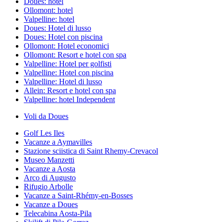
Doues: hotel
Ollomont: hotel
Valpelline: hotel
Doues: Hotel di lusso
Doues: Hotel con piscina
Ollomont: Hotel economici
Ollomont: Resort e hotel con spa
Valpelline: Hotel per golfisti
Valpelline: Hotel con piscina
Valpelline: Hotel di lusso
Allein: Resort e hotel con spa
Valpelline: hotel Independent
Voli da Doues
Golf Les Iles
Vacanze a Aymavilles
Stazione sciistica di Saint Rhemy-Crevacol
Museo Manzetti
Vacanze a Aosta
Arco di Augusto
Rifugio Arbolle
Vacanze a Saint-Rhémy-en-Bosses
Vacanze a Doues
Telecabina Aosta-Pila