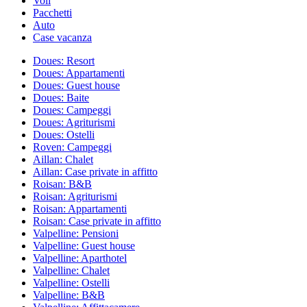
Voli
Pacchetti
Auto
Case vacanza
Doues: Resort
Doues: Appartamenti
Doues: Guest house
Doues: Baite
Doues: Campeggi
Doues: Agriturismi
Doues: Ostelli
Roven: Campeggi
Aillan: Chalet
Aillan: Case private in affitto
Roisan: B&B
Roisan: Agriturismi
Roisan: Appartamenti
Roisan: Case private in affitto
Valpelline: Pensioni
Valpelline: Guest house
Valpelline: Aparthotel
Valpelline: Chalet
Valpelline: Ostelli
Valpelline: B&B