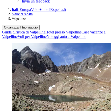
Invia un feedback
Italia
Europa
Volo + hotel
Expedia.it
Valle d'Aosta
Valpelline
Organizza il tuo viaggio
Guida turistica di Valpelline
Hotel presso Valpelline
Case vacanze a
Valpelline
Voli per Valpelline
Noleggi auto a Valpelline