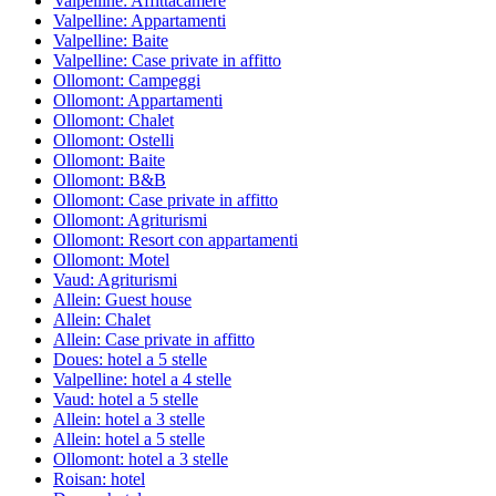
Valpelline: Affittacamere
Valpelline: Appartamenti
Valpelline: Baite
Valpelline: Case private in affitto
Ollomont: Campeggi
Ollomont: Appartamenti
Ollomont: Chalet
Ollomont: Ostelli
Ollomont: Baite
Ollomont: B&B
Ollomont: Case private in affitto
Ollomont: Agriturismi
Ollomont: Resort con appartamenti
Ollomont: Motel
Vaud: Agriturismi
Allein: Guest house
Allein: Chalet
Allein: Case private in affitto
Doues: hotel a 5 stelle
Valpelline: hotel a 4 stelle
Vaud: hotel a 5 stelle
Allein: hotel a 3 stelle
Allein: hotel a 5 stelle
Ollomont: hotel a 3 stelle
Roisan: hotel