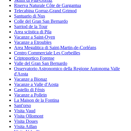
Skilift di Pila-Gorraz
Riserva Naturale Côte de Gargantua
Telecabina Gorraz-Grand Grimod
Santuario di Nus
Colle del Gran San Bernardo
Sarriod de la Tour
Area sciistica di Pila
Vacanze a Saint-Oyen
Vacanze a Etroubles
Area Megalitica di Saint-Martin-de-Corléans
Centro Commerciale Les Corbeilles
Criptoportico Forense
Valle del Gran San Bernardo
Osservatorio Astronomico della Regione Autonoma Valle
d'Aosta
Vacanze a Bionaz
Vacanze a Valle d'Aosta
Castello di Fénis
Vacanze a Pollein
La Maison de la Fontina
Sant'orso
Visita Vaud
Visita Ollomont
Visita Doues
Visita Aillan