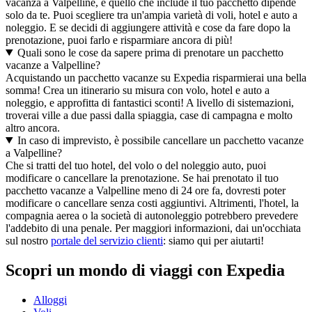
vacanza a Valpelline, e quello che include il tuo pacchetto dipende
solo da te. Puoi scegliere tra un'ampia varietà di voli, hotel e auto a
noleggio. E se decidi di aggiungere attività e cose da fare dopo la
prenotazione, puoi farlo e risparmiare ancora di più!
Quali sono le cose da sapere prima di prenotare un pacchetto
vacanze a Valpelline?
Acquistando un pacchetto vacanze su Expedia risparmierai una bella
somma! Crea un itinerario su misura con volo, hotel e auto a
noleggio, e approfitta di fantastici sconti! A livello di sistemazioni,
troverai ville a due passi dalla spiaggia, case di campagna e molto
altro ancora.
In caso di imprevisto, è possibile cancellare un pacchetto vacanze
a Valpelline?
Che si tratti del tuo hotel, del volo o del noleggio auto, puoi
modificare o cancellare la prenotazione. Se hai prenotato il tuo
pacchetto vacanze a Valpelline meno di 24 ore fa, dovresti poter
modificare o cancellare senza costi aggiuntivi. Altrimenti, l'hotel, la
compagnia aerea o la società di autonoleggio potrebbero prevedere
l'addebito di una penale. Per maggiori informazioni, dai un'occhiata
sul nostro
portale del servizio clienti
: siamo qui per aiutarti!
Scopri un mondo di viaggi con Expedia
Alloggi