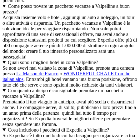
pochi click!
Come posso trovare un pacchetto vacanze a Valpelline a buon
prezzo?
Acquista insieme volo e hotel, aggiungi un'auto a noleggio, un tour
o altre attività e risparmia. Un pacchetto vacanze a Valpelline è la
soluzione ideale per viaggiare risparmiando. Non solo potrai
approfittare di una serie di sensazionali offerte, ma avrai anche a
disposizione tantissimi prodotti tra cui scegliere. Expedia offre più di
500 compagnie aeree e più di 1.000.000 di strutture in ogni angolo
del mondo: creare il tuo itinerario personalizzato sarà una
passeggiata!
Quali sono i migliori hotel in zona Valpelline?
Se non avevi mai visitato la zona di Valpelline, prenota una camera
presso
La Maison de Franco
o
WONDERFUL CHALET on the
italian alps
. Entrambi gli hotel vantano una buona posizione, offrono
tutto ciò che serve e sono opzioni molto richieste da tanti visitatori.
Con quanto anticipo è consigliabile prenotare un pacchetto
vacanze a Valpelline?
Prenotando il tuo viaggio in anticipo, avrai più scelta e risparmierai
anche. Le compagnie aeree, di solito, pubblicano i loro prezzi fino a
un anno prima della partenza, quindi hai tutto il tempo per
organizzarti! Su Expedia troverai le migliori offerte per prenotare
senza spendere una fortuna.
Cosa includono i pacchetti di Expedia a Valpelline?
Su Expedia c'è tutto quello di cui hai bisogno per organizzare la tua