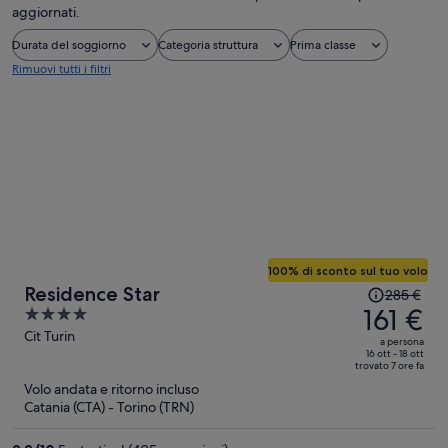
aggiornati.
Durata del soggiorno
Categoria struttura
Prima classe
Rimuovi tutti i filtri
100% di sconto sul tuo volo
Il
Residence Star
285 €
prezzo
161 €
4
era
out
Cit Turin
a persona
285 €,
of
16 ott - 18 ott
trovato 7 ore fa
ora
5
Volo andata e ritorno incluso
è
Catania (CTA) - Torino (TRN)
161 €
a