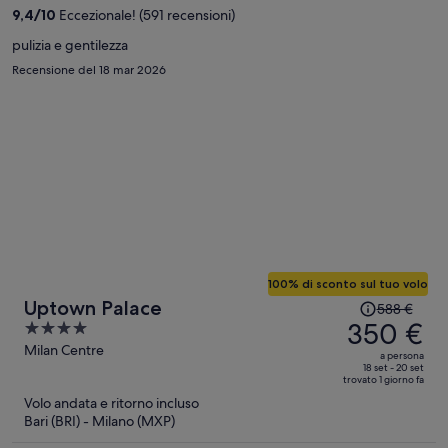
persona
9,4
/
10
Eccezionale! (591 recensioni)
pulizia e gentilezza
Recensione del 18 mar 2026
100% di sconto sul tuo volo
Il
Uptown Palace
588 €
prezzo
350 €
4
era
out
Milan Centre
a persona
588 €,
of
18 set - 20 set
trovato 1 giorno fa
ora
5
Volo andata e ritorno incluso
è
Bari (BRI) - Milano (MXP)
350 €