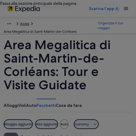
Passa alla sezione principale della pagina
Scarica l’app
Organizza il tuo
Aosta
viaggio
Area Megalitica di Saint-Martin-de-Corléans
Area Megalitica di
Saint-Martin-de-
Corléans: Tour e
Visite Guidate
Alloggi
Voli
Auto
Pacchetti
Cose da fare
Alloggio aggiunto
Volo aggiunto
Auto
Economy