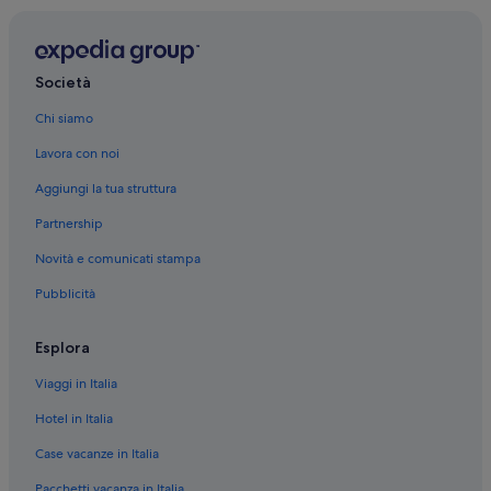
vicinanze
Cattedrale di Aosta: hotel nelle vicinanze
Pila: Hotel LGBTQIA+
Società
Pila: Resort e hotel con spa
Chi siamo
Pila: Hotel di lusso
Lavora con noi
Aosta: Resort e hotel con spa
Aggiungi la tua struttura
Aosta: Hotel per golfisti
Partnership
Aosta: Hotel romantici
Novità e comunicati stampa
Aosta: Hotel per chi ama l'avventura
Pubblicità
Aosta: Hotel con bar
Aosta: Hotel con palestra
Esplora
Valle d'Aosta: Hotel con casinò
Viaggi in Italia
Valle d'Aosta: Hotel di lusso
Hotel in Italia
Valle d'Aosta: Hotel LGBTQIA+
Case vacanze in Italia
Valle d'Aosta: Hotel per famiglie
Pacchetti vacanza in Italia