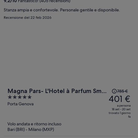
9,2
/
10
Fantastico! (405 recensioni)
persona
Stanza ampia e confortevole. Personale gentile e disponibile.
Recensione del 22 feb 2026
Il
Magna Pars- L'Hotel à Parfum Small
785 €
prezzo
401 €
5
Luxury Hotels of the World
era
out
Porta Genova
a persona
785 €,
of
18 set - 20 set
trovato 1 giorno
ora
5
fa
è
Volo andata e ritorno incluso
401 €
Bari (BRI) - Milano (MXP)
a