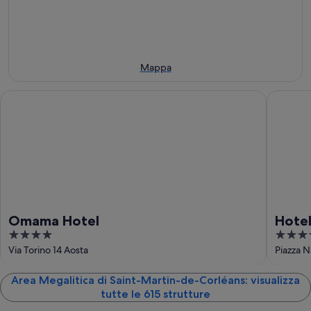
sera,
per
de-
Saint-
6
domani
Corléans
Martin-
ago
sera,
per
de-
-
7
questo
Corléans
7
ago
weekend,
per
Mappa
ago
-
7
il
8
ago
prossimo
Omama Hotel
Hotel Du
ago
-
weekend,
9
14
ago
ago
-
16
ago
Omama Hotel
Hotel
4
4
out
out
Via Torino 14 Aosta
Piazza 
of
of
5
5
Area Megalitica di Saint-Martin-de-Corléans: visualizza
tutte le 615 strutture