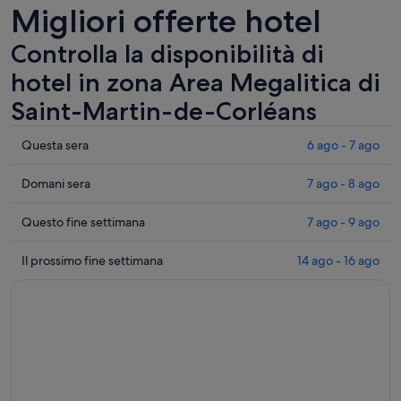
Migliori offerte hotel
Controlla la disponibilità di
hotel in zona Area Megalitica di
Saint-Martin-de-Corléans
Controlla
Questa sera
6 ago - 7 ago
i
prezzi
Controlla
Domani sera
7 ago - 8 ago
vicino
i
a
prezzi
Controlla
Questo fine settimana
7 ago - 9 ago
Area
vicino
i
Megalitica
a
prezzi
Controlla
Il prossimo fine settimana
14 ago - 16 ago
di
Area
vicino
i
Saint-
Megalitica
a
prezzi
Martin-
di
Area
vicino
de-
Saint-
Megalitica
a
Corléans
Martin-
di
Area
per
de-
Saint-
Megalitica
questa
Corléans
Martin-
di