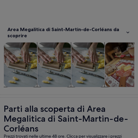
Area Megalitica di Saint-Martin-de-Corléans da
scoprire
Apertura in una nuova scheda
Apertura in una nuov
Ap
Cibo, bevande e vita notturna
Tour e gite di un giorno
Tour privati e personalizzati
Storia e cultur
Cibo, bevande
Tour e gite di
Tour privati e
Storia e
e vita notturna
un giorno
personalizzati
cultura
Parti alla scoperta di Area
Megalitica di Saint-Martin-de-
Corléans
Prezzi trovati nelle ultime 48 ore. Clicca per visualizzare i prezzi