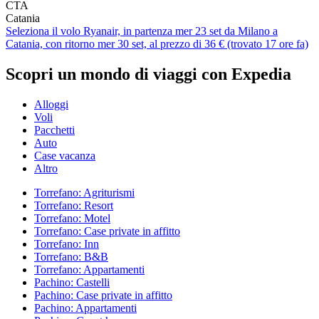
CTA
Catania
Seleziona il volo Ryanair, in partenza mer 23 set da Milano a
Catania, con ritorno mer 30 set, al prezzo di 36 € (trovato 17 ore fa)
Scopri un mondo di viaggi con Expedia
Alloggi
Voli
Pacchetti
Auto
Case vacanza
Altro
Torrefano: Agriturismi
Torrefano: Resort
Torrefano: Motel
Torrefano: Case private in affitto
Torrefano: Inn
Torrefano: B&B
Torrefano: Appartamenti
Pachino: Castelli
Pachino: Case private in affitto
Pachino: Appartamenti