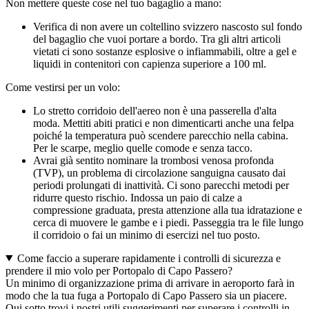
Non mettere queste cose nel tuo bagaglio a mano:
Verifica di non avere un coltellino svizzero nascosto sul fondo
del bagaglio che vuoi portare a bordo. Tra gli altri articoli
vietati ci sono sostanze esplosive o infiammabili, oltre a gel e
liquidi in contenitori con capienza superiore a 100 ml.
Come vestirsi per un volo:
Lo stretto corridoio dell'aereo non è una passerella d'alta
moda. Mettiti abiti pratici e non dimenticarti anche una felpa
poiché la temperatura può scendere parecchio nella cabina.
Per le scarpe, meglio quelle comode e senza tacco.
Avrai già sentito nominare la trombosi venosa profonda
(TVP), un problema di circolazione sanguigna causato dai
periodi prolungati di inattività. Ci sono parecchi metodi per
ridurre questo rischio. Indossa un paio di calze a
compressione graduata, presta attenzione alla tua idratazione e
cerca di muovere le gambe e i piedi. Passeggia tra le file lungo
il corridoio o fai un minimo di esercizi nel tuo posto.
Come faccio a superare rapidamente i controlli di sicurezza e
prendere il mio volo per Portopalo di Capo Passero?
Un minimo di organizzazione prima di arrivare in aeroporto farà in
modo che la tua fuga a Portopalo di Capo Passero sia un piacere.
Qui sotto trovi i nostri utili suggerimenti per superare i controlli in