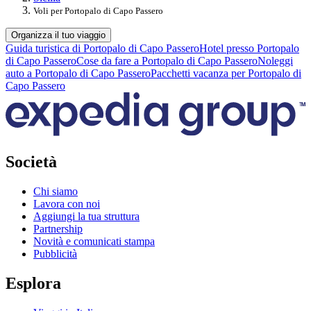
Voli per Portopalo di Capo Passero
Organizza il tuo viaggio
Guida turistica di Portopalo di Capo Passero
Hotel presso Portopalo
di Capo Passero
Cose da fare a Portopalo di Capo Passero
Noleggi
auto a Portopalo di Capo Passero
Pacchetti vacanza per Portopalo di
Capo Passero
Società
Chi siamo
Lavora con noi
Aggiungi la tua struttura
Partnership
Novità e comunicati stampa
Pubblicità
Esplora