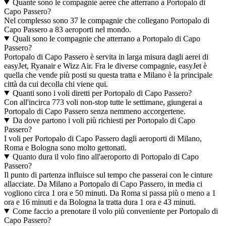
Quante sono le compagnie aeree che atterrano a Portopalo di
Capo Passero?
Nel complesso sono 37 le compagnie che collegano Portopalo di
Capo Passero a 83 aeroporti nel mondo.
Quali sono le compagnie che atterrano a Portopalo di Capo
Passero?
Portopalo di Capo Passero è servita in larga misura dagli aerei di
easyJet, Ryanair e Wizz Air. Fra le diverse compagnie, easyJet è
quella che vende più posti su questa tratta e Milano è la principale
città da cui decolla chi viene qui.
Quanti sono i voli diretti per Portopalo di Capo Passero?
Con all'incirca 773 voli non-stop tutte le settimane, giungerai a
Portopalo di Capo Passero senza nemmeno accorgertene.
Da dove partono i voli più richiesti per Portopalo di Capo
Passero?
I voli per Portopalo di Capo Passero dagli aeroporti di Milano,
Roma e Bologna sono molto gettonati.
Quanto dura il volo fino all'aeroporto di Portopalo di Capo
Passero?
Il punto di partenza influisce sul tempo che passerai con le cinture
allacciate. Da Milano a Portopalo di Capo Passero, in media ci
vogliono circa 1 ora e 50 minuti. Da Roma si passa più o meno a 1
ora e 16 minuti e da Bologna la tratta dura 1 ora e 43 minuti.
Come faccio a prenotare il volo più conveniente per Portopalo di
Capo Passero?