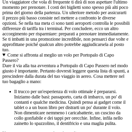
Un viaggiatore che vola di frequente ti dirà di non aspettare l'ultimo
momento per prenotare. I costi dei biglietti sono spesso più alti poco
prima del giorno della partenza. Un ulteriore metodo per assicurarti
il prezzo più basso consiste nel mettere a confronto le diverse
opzioni. Se nella tua meta ci sono tanti aeroporti controlla le possibili
differenze di tariffa tra i terminal. Per concludere, ecco un altro
accorgimento per risparmiare: preparati a prenotare immediatamente.
Se ti imbatti in una promozione incredibile, non pensarci due volte e
approfittane poiché qualcun altro potrebbe aggiudicarsela al posto
tuo.
Come si affronta al meglio un volo per Portopalo di Capo
Passero?
Dare il via alla tua avventura a Portopalo di Capo Passero nel modo
giusto è importante. Pertanto dovresti leggere questa lista di spunti, a
prescindere dalla durata del tuo viaggio in aereo. Cosa mettere nel
tuo bagaglio a mano:
Il trucco per un'esperienza di volo ottimale è prepararsi.
Iniziamo dalle basi: passaporto, carta di imbarco, un po' di
contanti e qualche medicina. Quindi pensa ai gadget come il
tablet o a un buon libro per distrarti un po' durante il volo.
Non dimenticare nemmeno i caricabatterie, un cuscino da
collo gonfiabile e dei tappi per orecchie. Infine, infila nello
zainetto lo spazzolino, il dentifricio e una maglia pulita.