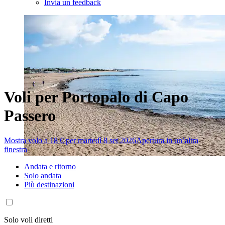
Invia un feedback
Voli per Portopalo di Capo
Passero
Mostra volo a 18 € per martedì 8 set 2026
Apertura in un’altra
finestra
Andata e ritorno
Solo andata
Più destinazioni
Solo voli diretti