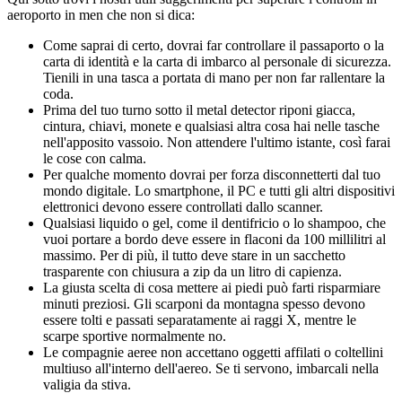
aeroporto in men che non si dica:
Come saprai di certo, dovrai far controllare il passaporto o la
carta di identità e la carta di imbarco al personale di sicurezza.
Tienili in una tasca a portata di mano per non far rallentare la
coda.
Prima del tuo turno sotto il metal detector riponi giacca,
cintura, chiavi, monete e qualsiasi altra cosa hai nelle tasche
nell'apposito vassoio. Non attendere l'ultimo istante, così farai
le cose con calma.
Per qualche momento dovrai per forza disconnetterti dal tuo
mondo digitale. Lo smartphone, il PC e tutti gli altri dispositivi
elettronici devono essere controllati dallo scanner.
Qualsiasi liquido o gel, come il dentifricio o lo shampoo, che
vuoi portare a bordo deve essere in flaconi da 100 millilitri al
massimo. Per di più, il tutto deve stare in un sacchetto
trasparente con chiusura a zip da un litro di capienza.
La giusta scelta di cosa mettere ai piedi può farti risparmiare
minuti preziosi. Gli scarponi da montagna spesso devono
essere tolti e passati separatamente ai raggi X, mentre le
scarpe sportive normalmente no.
Le compagnie aeree non accettano oggetti affilati o coltellini
multiuso all'interno dell'aereo. Se ti servono, imbarcali nella
valigia da stiva.