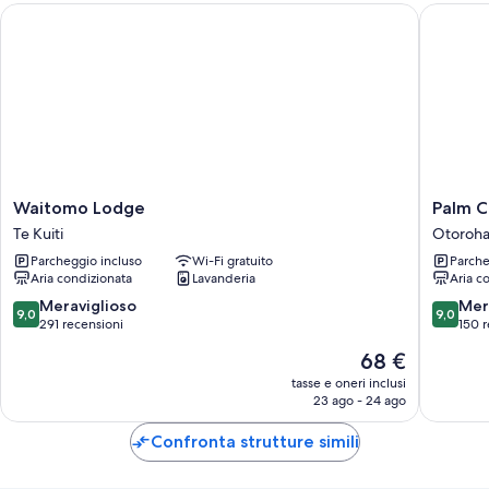
Waitomo Lodge
Palm Cou
Waitomo
Palm
Waitomo Lodge
Palm C
Lodge
Court
Te Kuiti
Otoroh
Te
Motel
Parcheggio incluso
Wi-Fi gratuito
Parche
Kuiti
Otoroh
Aria condizionata
Lavanderia
Aria c
9.0
9.0
Meraviglioso
Mer
9,0
9,0
su
su
291 recensioni
150 r
10,
10,
Il
68 €
Meraviglioso,
Meravigl
prezzo
291
150
tasse e oneri inclusi
attuale
23 ago - 24 ago
recensioni
recensio
è
68 €
Confronta strutture simili