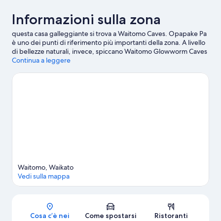
Informazioni sulla zona
questa casa galleggiante si trova a Waitomo Caves. Opapake Pa
è uno dei punti di riferimento più importanti della zona. A livello
di bellezze naturali, invece, spiccano Waitomo Glowworm Caves
(Caverne) e Huipūtea Reserve.
Continua a leggere
Vai alla guida turistica di Waitomo
Caves
Mostra altre case galleggianti a Waitomo Caves
Waitomo, Waikato
Vedi sulla mappa
Mappa
Cosa c’è nei
Come spostarsi
Ristoranti