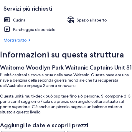
Servizi più richiesti
Cucina
Spazio all’aperto
Parcheggio disponibile
Mostra tutto
Informazioni su questa struttura
Waitomo Woodlyn Park Waitanic Captains Unit S1
L'unità capitani si trova a prua della nave Waitanic. Questa nave era una
nave a benzina della seconda guerra mondiale che fu recuperata
dall'Australia e impiegò 2 anni a rinnovarsi.
Questa unità multi-deck può ospitare fino a 6 persone. Si compone di 3
ponti con il soggiorno / sala da pranzo con angolo cottura situato sul
ponte superiore. C'è anche un piccolo bagno e un balcone esterno
situato a questo livello.
Il livello del ponte contiene la camera da letto principale con letto king
Aggiungi le date e scopri i prezzi
size ed è il proprio ponte esterno a prua.