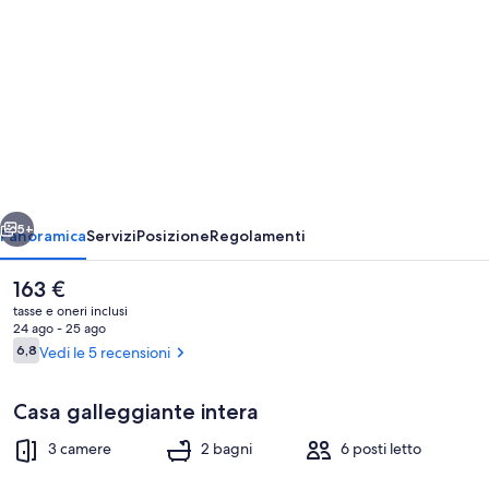
fotografica
per
Waitomo
Woodlyn
Park
Waitanic
Captains
ietro
Avanti
Unit
5+
Panoramica
Servizi
Posizione
Regolamenti
S1
Il
163 €
prezzo
tasse e oneri inclusi
attuale
24 ago - 25 ago
è
Recensioni
6,8
Vedi le 5 recensioni
6,8 su 10
163 €
Casa galleggiante intera
3 camere
2 bagni
6 posti letto
Esterni