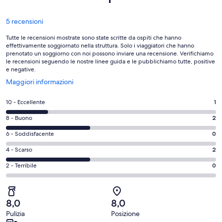
Recensioni
5 recensioni
Tutte le recensioni mostrate sono state scritte da ospiti che hanno
effettivamente soggiornato nella struttura. Solo i viaggiatori che hanno
prenotato un soggiorno con noi possono inviare una recensione. Verifichiamo
le recensioni seguendo le nostre linee guida e le pubblichiamo tutte, positive
e negative.
Apertura
Maggiori informazioni
in
un’altra
Valutazione
10 - Eccellente
1
finestra
di
Valutazione
8 - Buono
2
10
di
-
Valutazione
6 - Soddisfacente
0
8
Eccellente.
di
-
Valutazione
4 - Scarso
2
1
6
Buono.
di
su
-
Valutazione
2 - Terribile
0
2
4
5
Soddisfacente.
di
su
-
recensioni
0
2
5
Scarso.
su
-
recensioni
2
8,0
8,0
5
Terribile.
su
Pulizia
Posizione
recensioni
0