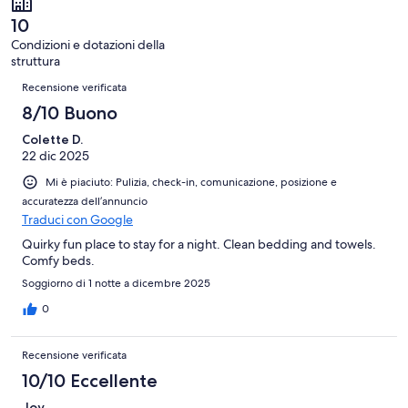
5
su
recensioni
10
5
Condizioni e dotazioni della
recensioni
struttura
Recensioni
Recensione verificata
8/10 Buono
Colette D.
22 dic 2025
Mi è piaciuto: Pulizia, check-in, comunicazione, posizione e
accuratezza dell’annuncio
Traduci con Google
Quirky fun place to stay for a night. Clean bedding and towels.
Comfy beds.
Soggiorno di 1 notte a dicembre 2025
0
Recensione verificata
10/10 Eccellente
Joy