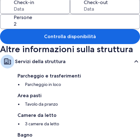
Check-in
Check-out
Sotto nello scafo, ci sono 2 camere con 2 letti singoli ciascuna e il bagno
principale con doccia e servizi igienici.
Persone
Questa unità è adatta a persone in grado di gestire le scale e non è
consigliata per anziani o persone con limitazioni fisiche.
Controlla disponibilità
Altre informazioni sulla struttura
Servizi della struttura
Parcheggio e trasferimenti
Parcheggio in loco
Area pasti
Tavolo da pranzo
Camere da letto
3 camere da letto
Bagno