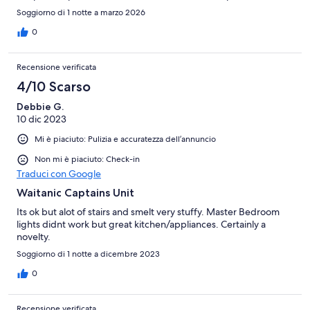
faded away for me after a while, it wasn't overpowering or
Soggiorno di 1 notte a marzo 2026
anything.
0
Recensione verificata
4/10 Scarso
Debbie G.
10 dic 2023
Mi è piaciuto: Pulizia e accuratezza dell’annuncio
Non mi è piaciuto: Check-in
Traduci con Google
Waitanic Captains Unit
Its ok but alot of stairs and smelt very stuffy. Master Bedroom
lights didnt work but great kitchen/appliances. Certainly a
novelty.
Soggiorno di 1 notte a dicembre 2023
0
Recensione verificata