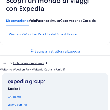
Scopri un mondo di viaggi
con Expedia
Sistemazione
Volo
Pacchetti
Auto
Case vacanza
Cose da fare
L
Waitomo Woodlyn Park Hobbit Guest House
i
n
k
Segnala la struttura a Expedia
c
h
e
Hotel a Waitomo Caves
a
p
Waitomo Woodlyn Park Waitanic Captains Unit S1
r
e
l
a
Società
p
a
Chi siamo
g
i
Lavora con noi
n