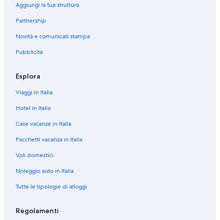
Aggiungi la tua struttura
a
d
Partnership
e
l
Novità e comunicati stampa
l
a
Pubblicità
s
e
Esplora
g
u
Viaggi in Italia
e
n
Hotel in Italia
t
e
Case vacanze in Italia
d
e
Pacchetti vacanza in Italia
s
Voli domestici
t
i
Noleggio auto in Italia
n
a
Tutte le tipologie di alloggi
z
i
o
Regolamenti
n