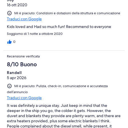
16 ott 2020
Mi è piaciuto: Condizioni e dotazioni della struttura e comunicazione
Traduci con Google
Kids loved and Had so much fun! Recommend to everyone
Soggiorno di 1 notte a ottobre 2020
0
Recensione verificata
8/10 Buono
Randell
5 apr 2026
Mi è piaciuto: Pulizia, check-in, comunicazione e accuratezza
dell’annuncio
Traduci con Google
It was definitely a unique stay. Just keep in mind that the
deeper in the ship you go, the colder it gets. However, the
duvet and blankets they provide are plenty warm, and there are
extra heaters provided, plus some electric blankets I think.
People complained about the diesel smell, while present, it