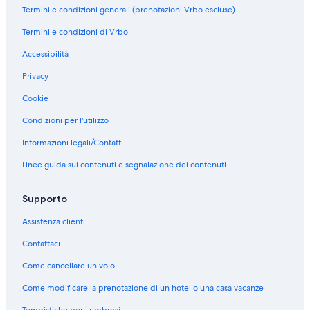
Termini e condizioni generali (prenotazioni Vrbo escluse)
e
:
Termini e condizioni di Vrbo
W
a
Accessibilità
i
t
Privacy
o
m
Cookie
o
Condizioni per l'utilizzo
W
o
Informazioni legali/Contatti
o
d
Linee guida sui contenuti e segnalazione dei contenuti
l
y
n
Supporto
P
Assistenza clienti
a
r
Contattaci
k
H
Come cancellare un volo
o
b
Come modificare la prenotazione di un hotel o una casa vacanze
b
i
Tempistiche per i rimborsi