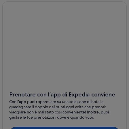
Peach Springs
Laughlin
Meadview
Quartzsite
Wellton
Bullhead City
Winterhaven
Yuma
Ehrenberg
Prenotare con l’app di Expedia conviene
Los Algodones
Con l’app puoi risparmiare su una selezione di hotel e
guadagnare il doppio dei punti ogni volta che prenoti:
Oatman
viaggiare non è mai stato così conveniente! Inoltre, puoi
gestire le tue prenotazioni dove e quando vuoi.
Salome