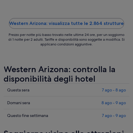
ago
-
26
ago
Western Arizona: visualizza tutte le 2.864 strutture
Prezzo per notte più basso trovato nelle ultime 24 ore, per un soggiorno
di 1 notte per 2 adulti. Tariffe e disponibilità sono soggette a modifica. Si
applicano condizioni aggiuntive.
Western Arizona: controlla la
disponibilità degli hotel
Cerca
Questa sera
7 ago - 8 ago
i
prezzi
Cerca
Domani sera
8 ago - 9 ago
a
i
Western
prezzi
Cerca
Questo fine settimana
7 ago - 9 ago
Arizona
a
i
per
Western
prezzi