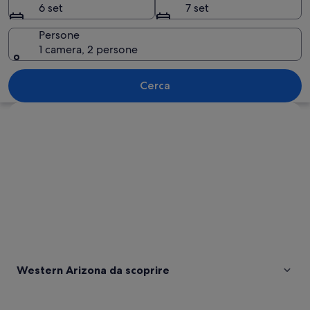
6 set
7 set
Persone
1 camera, 2 persone
Una strada di un piccolo paese con un
Cerca
Guarda la mappa
Western Arizona da scoprire