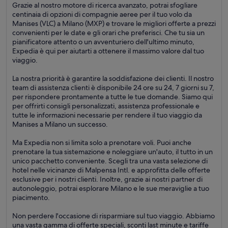
Grazie al nostro motore di ricerca avanzato, potrai sfogliare
centinaia di opzioni di compagnie aeree per il tuo volo da
Manises (VLC) a Milano (MXP) e trovare le migliori offerte a prezzi
convenienti per le date e gli orari che preferisci. Che tu sia un
pianificatore attento o un avventuriero dell'ultimo minuto,
Expedia è qui per aiutarti a ottenere il massimo valore dal tuo
viaggio.
La nostra priorità è garantire la soddisfazione dei clienti. Il nostro
team di assistenza clienti è disponibile 24 ore su 24, 7 giorni su 7,
per rispondere prontamente a tutte le tue domande. Siamo qui
per offrirti consigli personalizzati, assistenza professionale e
tutte le informazioni necessarie per rendere il tuo viaggio da
Manises a Milano un successo.
Ma Expedia non si limita solo a prenotare voli. Puoi anche
prenotare la tua sistemazione e noleggiare un'auto, il tutto in un
unico pacchetto conveniente. Scegli tra una vasta selezione di
hotel nelle vicinanze di Malpensa Intl. e approfitta delle offerte
esclusive per i nostri clienti. Inoltre, grazie ai nostri partner di
autonoleggio, potrai esplorare Milano e le sue meraviglie a tuo
piacimento.
Non perdere l'occasione di risparmiare sul tuo viaggio. Abbiamo
una vasta gamma di offerte speciali, sconti last minute e tariffe