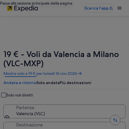
Passa alla sezione principale della pagina
Scarica l’app
19 € - Voli da Valencia a Milano
(VLC-MXP)
Apertura
Mostra volo a 19 € per lunedì 16 nov 2026
in
Andata e ritorno
Solo andata
Più destinazioni
un’altra
finestra
Solo voli diretti
Partenza
Valencia (VLC)
Destinazione