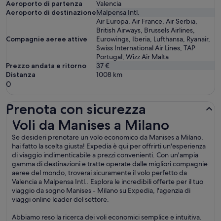
Aeroporto di partenza
Valencia
Aeroporto di destinazione
Malpensa Intl.
Air Europa, Air France, Air Serbia,
British Airways, Brussels Airlines,
Compagnie aeree attive
Eurowings, Iberia, Lufthansa, Ryanair,
Swiss International Air Lines, TAP
Portugal, Wizz Air Malta
Prezzo andata e ritorno
37 €
Distanza
1008
km
0
Prenota con sicurezza
Voli da Manises a Milano
Voli da Manises a Milano
Se desideri prenotare un volo economico da Manises a Milano,
hai fatto la scelta giusta! Expedia è qui per offrirti un'esperienza
di viaggio indimenticabile a prezzi convenienti. Con un'ampia
gamma di destinazioni e tratte operate dalle migliori compagnie
aeree del mondo, troverai sicuramente il volo perfetto da
Valencia a Malpensa Intl.. Esplora le incredibili offerte per il tuo
viaggio da sogno Manises - Milano su Expedia, l'agenzia di
viaggi online leader del settore.
Abbiamo reso la ricerca dei voli economici semplice e intuitiva.