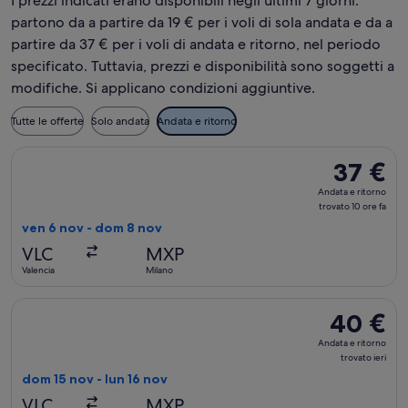
I prezzi indicati erano disponibili negli ultimi 7 giorni:
partono da a partire da 19 € per i voli di sola andata e da a
partire da 37 € per i voli di andata e ritorno, nel periodo
specificato. Tuttavia, prezzi e disponibilità sono soggetti a
modifiche. Si applicano condizioni aggiuntive.
Tutte le offerte
Solo andata
Andata e ritorno
Seleziona il volo Wizz Air Malta, in partenza ven 6 nov da Val
37 €
37 €
Andata
Andata e ritorno
e
trovato 10 ore fa
ritorno,
ven 6 nov - dom 8 nov
trovato
VLC
MXP
10
Valencia
Milano
ore
fa
Seleziona il volo Wizz Air Malta, in partenza dom 15 nov da Va
40 €
40 €
Andata
Andata e ritorno
e
trovato ieri
ritorno,
dom 15 nov - lun 16 nov
trovato
VLC
MXP