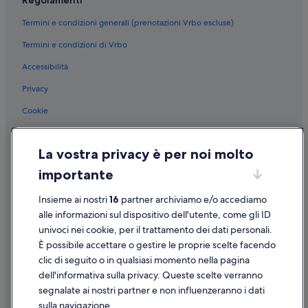
Regolamenti
Termini e condizioni generali (prenotazioni Vrbo escluse)
Termini e condizioni di Vrbo
Accessibilità
Privacy
Cookie
Condizioni per l'utilizzo
La vostra privacy è per noi molto
Informazioni legali/Contatti
importante
Linee guida sui contenuti e segnalazione dei contenuti
Insieme ai nostri
16
partner archiviamo e/o accediamo
Supporto
alle informazioni sul dispositivo dell'utente, come gli ID
univoci nei cookie, per il trattamento dei dati personali.
Assistenza clienti
È possibile accettare o gestire le proprie scelte facendo
Contattaci
clic di seguito o in qualsiasi momento nella pagina
dell'informativa sulla privacy. Queste scelte verranno
Come cancellare un volo
segnalate ai nostri partner e non influenzeranno i dati
Come modificare la prenotazione di un hotel o una casa vacanze
sulla navigazione.