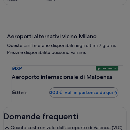
ore
fa
Aeroporti alternativi vicino Milano
Queste tariffe erano disponibili negli ultimi 7 giorni.
Prezzi e disponibilità possono variare.
Seleziona il volo per Aeroporto internazionale di Malpensa 
MXP
Il più economico
Aeroporto internazionale di Malpensa
303 €: voli in partenza da qui
38 min
Domande frequenti
Quanto costa un volo dall'aeroporto di Valencia (VLC)