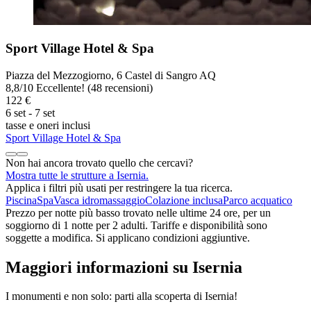
Sport Village Hotel & Spa
Piazza del Mezzogiorno, 6 Castel di Sangro AQ
8,8
/
10
Eccellente! (48 recensioni)
122 €
6 set - 7 set
tasse e oneri inclusi
Sport Village Hotel & Spa
Non hai ancora trovato quello che cercavi?
Mostra tutte le strutture a Isernia.
Applica i filtri più usati per restringere la tua ricerca.
Piscina
Spa
Vasca idromassaggio
Colazione inclusa
Parco acquatico
Prezzo per notte più basso trovato nelle ultime 24 ore, per un
soggiorno di 1 notte per 2 adulti. Tariffe e disponibilità sono
soggette a modifica. Si applicano condizioni aggiuntive.
Maggiori informazioni su Isernia
I monumenti e non solo: parti alla scoperta di Isernia!