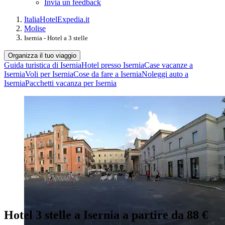
Invia un feedback
Italia
Hotel
Expedia.it
Molise
Isernia - Hotel a 3 stelle
Organizza il tuo viaggio
Guida turistica di Isernia
Hotel presso Isernia
Case vacanze a
Isernia
Voli per Isernia
Cose da fare a Isernia
Noleggi auto a
Isernia
Pacchetti vacanza per Isernia
Hotel 3 stelle a Isernia a partire da 88 €