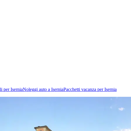
i per Isernia
Noleggi auto a Isernia
Pacchetti vacanza per Isernia