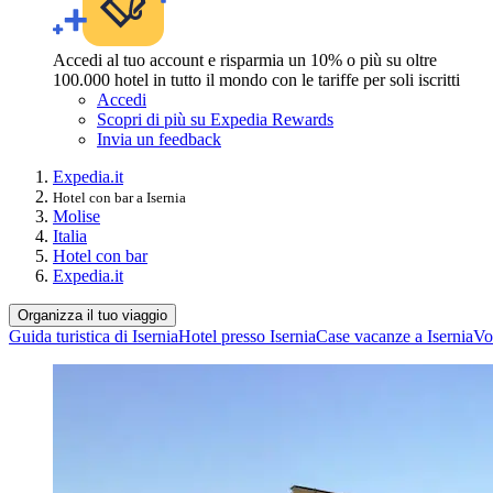
Accedi al tuo account e risparmia un 10% o più su oltre
100.000 hotel in tutto il mondo con le tariffe per soli iscritti
Accedi
Scopri di più su Expedia Rewards
Invia un feedback
Expedia.it
Hotel con bar a Isernia
Molise
Italia
Hotel con bar
Expedia.it
Organizza il tuo viaggio
Guida turistica di Isernia
Hotel presso Isernia
Case vacanze a Isernia
Vol