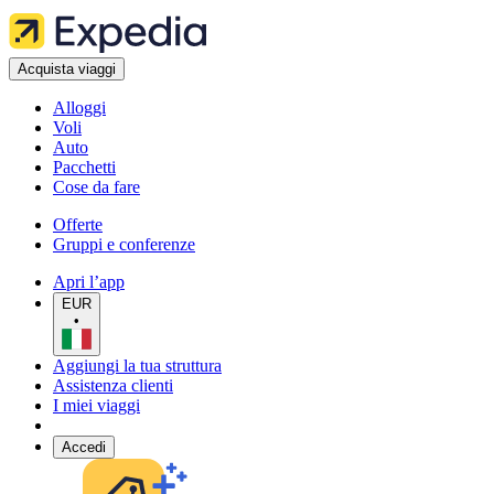
Acquista viaggi
Alloggi
Voli
Auto
Pacchetti
Cose da fare
Offerte
Gruppi e conferenze
Apri l’app
EUR
•
Aggiungi la tua struttura
Assistenza clienti
I miei viaggi
Accedi