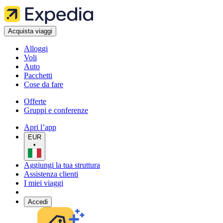
Acquista viaggi
Alloggi
Voli
Auto
Pacchetti
Cose da fare
Offerte
Gruppi e conferenze
Apri l’app
EUR
•
Aggiungi la tua struttura
Assistenza clienti
I miei viaggi
Accedi