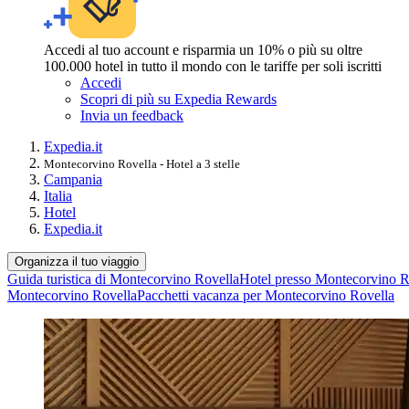
Accedi al tuo account e risparmia un 10% o più su oltre
100.000 hotel in tutto il mondo con le tariffe per soli iscritti
Accedi
Scopri di più su Expedia Rewards
Invia un feedback
Expedia.it
Montecorvino Rovella - Hotel a 3 stelle
Campania
Italia
Hotel
Expedia.it
Organizza il tuo viaggio
Guida turistica di Montecorvino Rovella
Hotel presso Montecorvino R
Montecorvino Rovella
Pacchetti vacanza per Montecorvino Rovella