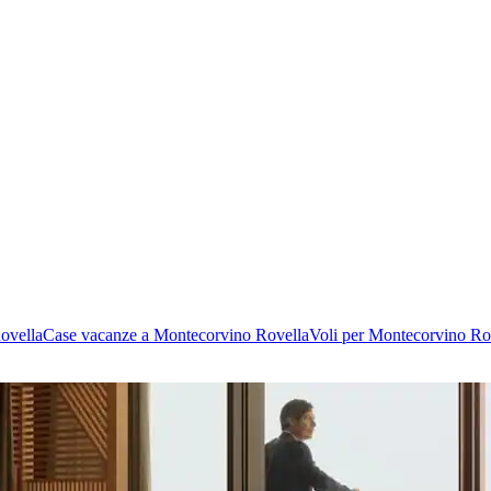
ovella
Case vacanze a Montecorvino Rovella
Voli per Montecorvino Ro