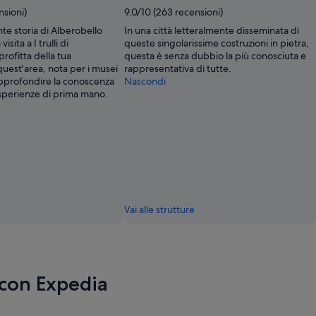
nsioni)
9.0/10 (263 recensioni)
nte storia di Alberobello
In una città letteralmente disseminata di
sita a I trulli di
queste singolarissime costruzioni in pietra,
rofitta della tua
questa è senza dubbio la più conosciuta e
uest'area, nota per i musei
rappresentativa di tutte.
approfondire la conoscenza
Nascondi
sperienze di prima mano.
Vai alle strutture
 con Expedia