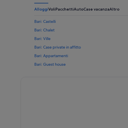
Alloggi
Voli
Pacchetti
Auto
Case vacanza
Altro
Bari: Castelli
Bari: Chalet
Bari: Ville
Bari: Case private in affitto
Bari: Appartamenti
Bari: Guest house
Bari: B&B
Puglia: Castelli
Puglia: B&B
Puglia: Baite
Puglia: Residence
Puglia: Case rurali
Centro città di Bari: Hotel sulla neve