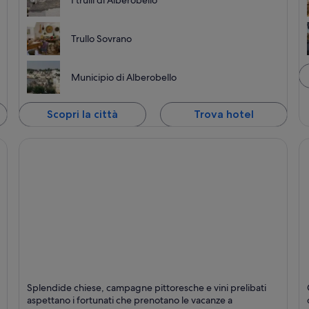
I trulli di Alberobello
dei Trulli, regalando la vista di un paesaggio lungo il quale
si alternano colline, altipiani e distese pianeggianti.
Trullo Sovrano
Municipio di Alberobello
Scopri la città
Trova hotel
Locorotondo
C
Splendide chiese, campagne pittoresche e vini prelibati
Campagna, Monumenti e Chiese
In
aspettano i fortunati che prenotano le vacanze a