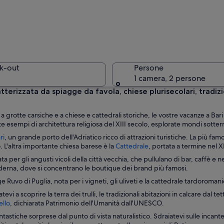
Una spiagg
k-out
Persone
1 camera, 2 persone
tterizzata da spiagge da favola, chiese plurisecolari, tradizio
Un vivace
a grotte carsiche e a chiese e cattedrali storiche, le vostre vacanze a Bar
te esempi di architettura religiosa del XIII secolo, esplorate mondi sotter
A
ri
, un grande porto dell'Adriatico ricco di attrazioni turistiche. La più fam
p
A
o. L'altra importante chiesa barese è la
Cattedrale
, portata a termine nel XI
e
p
ta per gli angusti vicoli della città vecchia, che pullulano di bar, caffè e 
ra con edifici bianchi, una spiaggia rocciosa e mare cristallino.
r
e
derna, dove si concentrano le boutique dei brand più famosi.
t
r
Ruvo di Puglia, nota per i vigneti, gli uliveti e la cattedrale tardoromani
u
t
r
u
evi a scoprire la terra dei trulli, le tradizionali abitazioni in calcare da
a
r
A
ello
, dichiarata Patrimonio dell'Umanità dall'UNESCO.
i
a
p
tastiche sorprese dal punto di vista naturalistico. Sdraiatevi sulle incant
n
i
e