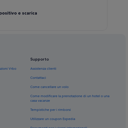
positivo e scarica
Supporto
azioni Vrbo
Assistenza clienti
Contattaci
Come cancellare un volo
Come modificare la prenotazione di un hotel o una
casa vacanze
Tempistiche per i rimborsi
Utilizzare un coupon Expedia
Documenti per i viaggi internazionali