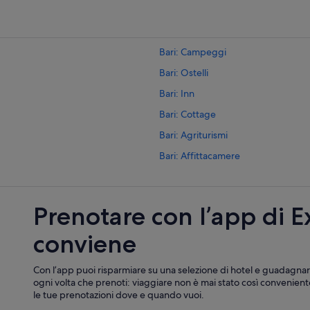
Bari: Campeggi
Bari: Ostelli
Bari: Inn
Bari: Cottage
Bari: Agriturismi
Bari: Affittacamere
Puglia: Appartamenti
Puglia: Resort
Prenotare con l’app di 
Puglia: Inn
conviene
Puglia: Cottage
Puglia: Campeggi
Con l’app puoi risparmiare su una selezione di hotel e guadagnar
Puglia: Case galleggianti
ogni volta che prenoti: viaggiare non è mai stato così conveniente
le tue prenotazioni dove e quando vuoi.
Centro città di Bari: Hotel con serv