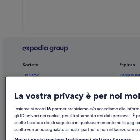
Centro città di Bari: Hotel con casinò
Bari: Hotel di lusso
Bari: Hotel LGBTQIA+
Bari: Boutique hotel
Bari: Hotel sulla neve
Bari: Hotel con palestra
Bari: Hotel con azienda vinicola
Società
Esplora
Puglia: Hotel con servizi business
Chi siamo
Viaggi in Ital
Puglia: Vacanze per soli adulti
Lavora con noi
Hotel in Ital
Puglia: Hotel sulla neve
La vostra privacy è per noi m
Aggiungi la tua struttura
Case vacanze
Puglia: Hotel romantici
Partnership
Pacchetti vac
Centro città di Bari: hotel a 3 stelle
Insieme ai nostri
16
partner archiviamo e/o accediamo alle informa
Novità e comunicati stampa
Voli domesti
gli ID univoci nei cookie, per il trattamento dei dati personali. È p
Bari: hotel
scelte facendo clic di seguito o in qualsiasi momento nella pagina
Pubblicità
Noleggio aut
scelte verranno segnalate ai nostri partner e non influenzeranno i 
Tutte le tipo
Noi e i nostri partner trattiamo i dati per fornire: