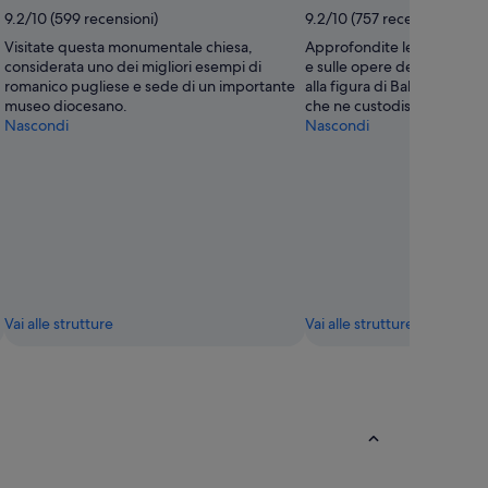
9.2/10 (599 recensioni)
9.2/10 (757 recensioni)
Visitate questa monumentale chiesa,
Approfondite le vostre con
considerata uno dei migliori esempi di
e sulle opere del santo che
romanico pugliese e sede di un importante
alla figura di Babbo Natale e
museo diocesano.
che ne custodisce le spogli
Nascondi
Nascondi
Vai alle strutture
Vai alle strutture