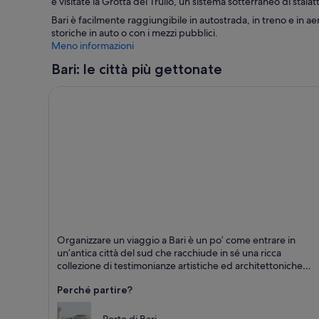
e visitate la Grotta del Trullo, un sistema sotterraneo di stalat
Bari è facilmente raggiungibile in autostrada, in treno e in ae
storiche in auto o con i mezzi pubblici.
Meno informazioni
Bari: le città più gettonate
Bari
Organizzare un viaggio a Bari è un po’ come entrare in
Interesse storico, Cattedrali e Chiese
un’antica città del sud che racchiude in sé una ricca
collezione di testimonianze artistiche ed architettoniche
della sua storia millenaria. I monumenti spaziano dalle
Perché partire?
costruzioni d’epoca romanica alle chiese medievali, dal
castello federiciano ai palazzi in stile veneziano e barocco
fino ad arrivare a quelli liberty e decò, senza trascurare le