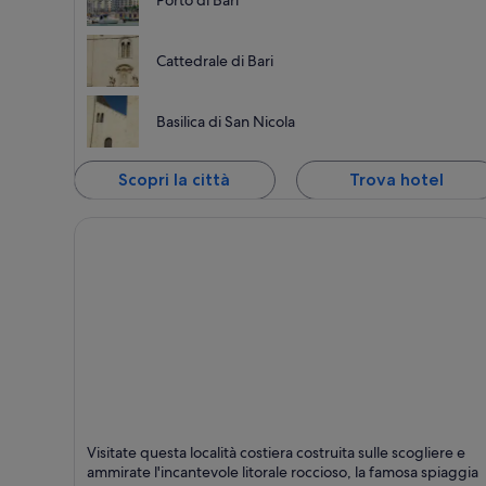
Porto di Bari
influenze saracene, bizantine e normanne che nel corso dei
secoli hanno contribuito a regalarci oggi l'antica città dal
nome latino di Barium. Un percorso particolare, che grazie
Cattedrale di Bari
alle offerte viaggio a Bari vi permetterà di vivere quel
fascino tutto particolare che solo l'accostamento e la
sovrapposizione di diverse culture può dare.
Basilica di San Nicola
Scopri la città
Trova hotel
Polignano a Mare
Visitate questa località costiera costruita sulle scogliere e
Spa, Formaggio e Cittadina
ammirate l'incantevole litorale roccioso, la famosa spiaggia