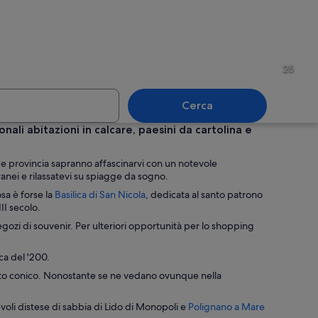
ia affollata con acque cristalline, scogliere rocciose e edifici storici.
Affollata via cittadina fianch
25
Cerca
nali abitazioni in calcare, paesini da cartolina e
 porto turistico con numerose barche a vela ormeggiate, persone impegnate in
Un soffitto finemente decora
i e provincia sapranno affascinarvi con un notevole
ranei e rilassatevi su spiagge da sogno.
A
osa è forse la
Basilica di San Nicola
, dedicata al santo patrono
p
II secolo.
e
negozi di souvenir. Per ulteriori opportunità per lo shopping
r
t
ca del '200.
u
r
l tetto conico. Nonostante se ne vedano ovunque nella
a
i
A
evoli distese di sabbia di Lido di Monopoli e
Polignano a Mare
n