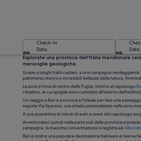
Check-in
Chec
Data
Data
Esplorate una provincia dell'Italia meridionale cara
meraviglie geologiche.
Grazie a lunghi tratti costieri, a una campagna verdeggiante, 
patrimonio storico e incredibili bellezze della natura. Ammira
La zona si trova al centro della Puglia, intorno al capoluogo
Ba
cittadino, le cui spoglie sono custodite all'interno dell'edifici
Un viaggio a Bari e provincia è l'ideale per fare una passeggia
Una cittadina costie
seguite Via Sparano, una strada pedonalizzata nella zona mo
A una quarantina di minuti di auto a ovest del capoluogo sorge 
Avventuratevi quindi nella parte sud della provincia e preparat
campagna, la massima concentrazione si registra ad
Alberob
Bari è inoltre una popolare destinazione balneare e riserva fan