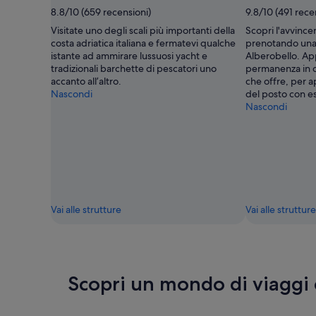
8.8/10 (659 recensioni)
9.8/10 (491 rece
Visitate uno degli scali più importanti della
Scopri l'avvince
costa adriatica italiana e fermatevi qualche
prenotando una vi
istante ad ammirare lussuosi yacht e
Alberobello. App
tradizionali barchette di pescatori uno
permanenza in q
accanto all’altro.
che offre, per 
Nascondi
del posto con e
Nascondi
Vai alle strutture
Vai alle strutture
Scopri un mondo di viaggi