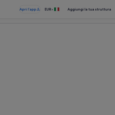
•
Apri l’app
EUR
Aggiungi la tua struttura