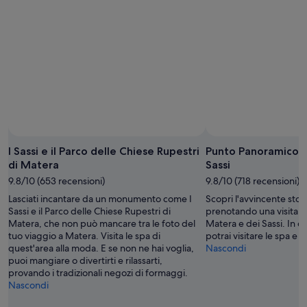
I Sassi e il Parco delle Chiese Rupestri
Punto Panoramico d
di Matera
Sassi
9.8/10 (653 recensioni)
9.8/10 (718 recensioni)
Lasciati incantare da un monumento come I
Scopri l'avvincente stor
Sassi e il Parco delle Chiese Rupestri di
prenotando una visita a
Matera, che non può mancare tra le foto del
Matera e dei Sassi. In q
tuo viaggio a Matera. Visita le spa di
potrai visitare le spa e l
quest'area alla moda. E se non ne hai voglia,
Nascondi
puoi mangiare o divertirti e rilassarti,
provando i tradizionali negozi di formaggi.
Nascondi