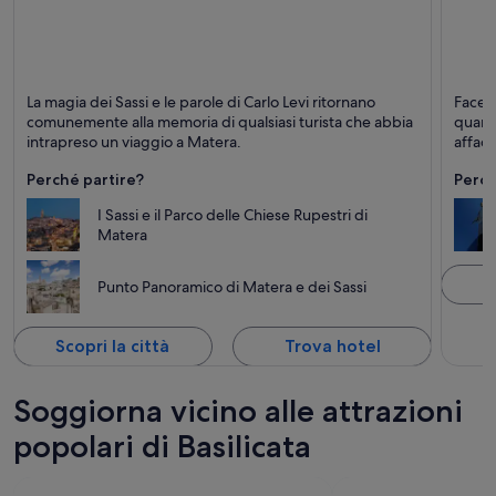
Matera
Marat
La magia dei Sassi e le parole di Carlo Levi ritornano
Facend
Interesse storico, Spa e Lusso
Mare, 
comunemente alla memoria di qualsiasi turista che abbia
quant
intrapreso un viaggio a Matera.
affacc
di mar
Perché partire?
Perch
parti
perfet
I Sassi e il Parco delle Chiese Rupestri di
prezio
Matera
scogli
Tirren
cui co
S
Punto Panoramico di Matera e dei Sassi
panora
suo ri
suffic
Scopri la città
Trova hotel
Marate
Soggiorna vicino alle attrazioni
popolari di Basilicata