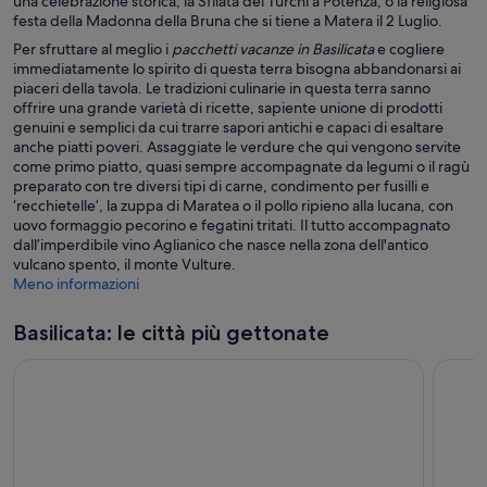
una celebrazione storica, la Sfilata dei Turchi a Potenza, o la religiosa
festa della Madonna della Bruna che si tiene a Matera il 2 Luglio.
Per sfruttare al meglio i
pacchetti vacanze in Basilicata
e cogliere
immediatamente lo spirito di questa terra bisogna abbandonarsi ai
piaceri della tavola. Le tradizioni culinarie in questa terra sanno
offrire una grande varietà di ricette, sapiente unione di prodotti
genuini e semplici da cui trarre sapori antichi e capaci di esaltare
anche piatti poveri. Assaggiate le verdure che qui vengono servite
come primo piatto, quasi sempre accompagnate da legumi o il ragù
preparato con tre diversi tipi di carne, condimento per fusilli e
‘recchietelle’, la zuppa di Maratea o il pollo ripieno alla lucana, con
uovo formaggio pecorino e fegatini tritati. Il tutto accompagnato
dall’imperdibile vino Aglianico che nasce nella zona dell'antico
vulcano spento, il monte Vulture.
Meno informazioni
Basilicata: le città più gettonate