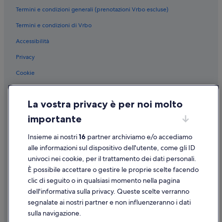
Termini e condizioni generali (prenotazioni Vrbo escluse)
Termini e condizioni di Vrbo
Accessibilità
Privacy
Cookie
Condizioni per l'utilizzo
La vostra privacy è per noi molto
Informazioni legali/Contatti
importante
Linee guida sui contenuti e segnalazione dei contenuti
Insieme ai nostri
16
partner archiviamo e/o accediamo
Supporto
alle informazioni sul dispositivo dell'utente, come gli ID
univoci nei cookie, per il trattamento dei dati personali.
Assistenza clienti
È possibile accettare o gestire le proprie scelte facendo
Contattaci
clic di seguito o in qualsiasi momento nella pagina
dell'informativa sulla privacy. Queste scelte verranno
Come cancellare un volo
segnalate ai nostri partner e non influenzeranno i dati
Come modificare la prenotazione di un hotel o una casa vacanze
sulla navigazione.