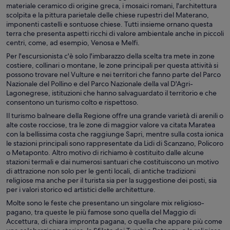
materiale ceramico di origine greca, i mosaici romani, l'architettura
scolpita e la pittura parietale delle chiese rupestri del Materano,
imponenti castelli e sontuose chiese. Tutti insieme ornano questa
terra che presenta aspetti ricchi di valore ambientale anche in piccoli
centri, come, ad esempio, Venosa e Melfi.
Per l'escursionista c'è solo l'imbarazzo della scelta tra mete in zone
costiere, collinari o montane, le zone principali per questa attività si
possono trovare nel Vulture e nei territori che fanno parte del Parco
Nazionale del Pollino e del Parco Nazionale della val D'Agri-
Lagonegrese, istituzioni che hanno salvaguardato il territorio e che
consentono un turismo colto e rispettoso.
Il turismo balneare della Regione offre una grande varietà di arenili o
alte coste rocciose, tra le zone di maggior valore va citata Maratea
con la bellissima costa che raggiunge Sapri, mentre sulla costa ionica
le stazioni principali sono rappresentate da Lidi di Scanzano, Policoro
o Metaponto. Altro motivo di richiamo è costituito dalle alcune
stazioni termali e dai numerosi santuari che costituiscono un motivo
di attrazione non solo per le genti locali, di antiche tradizioni
religiose ma anche per il turista sia per la suggestione dei posti, sia
per i valori storico ed artistici delle architetture.
Molte sono le feste che presentano un singolare mix religioso-
pagano, tra queste le più famose sono quella del Maggio di
Accettura, di chiara impronta pagana, o quella che appare più come