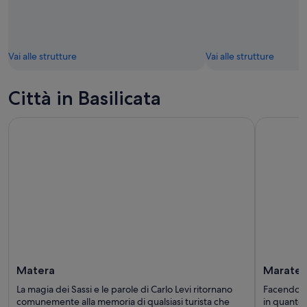
Vai alle strutture
Vai alle strutture
Città in Basilicata
Matera
Marate
La magia dei Sassi e le parole di Carlo Levi ritornano
Facendo un
comunemente alla memoria di qualsiasi turista che
in quanto 