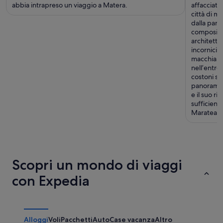
abbia intrapreso un viaggio a Matera.
affacciato
città di ma
dalla part
composizio
architetton
incorniciat
macchia me
nell’entro
costoni si
panorama m
e il suo r
sufficient
Maratea, l
Scopri un mondo di viaggi
con Expedia
Alloggi
Voli
Pacchetti
Auto
Case vacanza
Altro