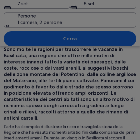
7 set
8 set
Persone
1 camera, 2 persone
Una città storica con un’imponente to
Cerca
Sono molte le ragioni per trascorrere le vacanze in
Basilicata, una regione che offre mille motivi di
interesse innanzi tutto la varietà dei paesaggi, dalle
coste, rocciose o dai vasti arenili, ai suggestivi boschi
delle zone montane del Potentino, dalle colline argillose
del Materano, alle fertili piane coltivate. Panorami il cui
godimento è favorito dalle strade che spesso scorrono
in posizione elevata offrendo ampi orizzonti. Le
caratteristiche dei centri abitati sono un altro motivo di
richiamo: spesso borghi arroccati a gradinate lungo
crinali e rilievi, raccolti attorno a quello che rimane di
antichi castelli.
L'arte ha il compito di illustrare la ricca e travagliata storia della
Regione che ha vissuto momenti artistici fini dalla comparsa dei primi
insediamenti umani. Durante un viaggio in Basilicata si scopre il