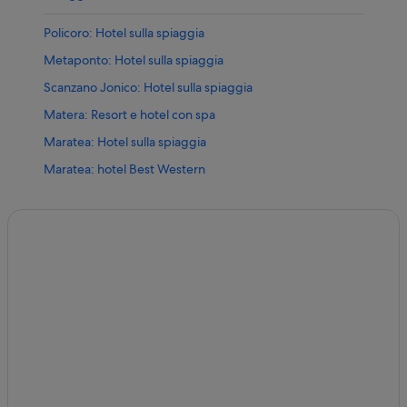
Policoro: Hotel sulla spiaggia
Metaponto: Hotel sulla spiaggia
Scanzano Jonico: Hotel sulla spiaggia
Matera: Resort e hotel con spa
Maratea: Hotel sulla spiaggia
Maratea: hotel Best Western
Metaponto: hotel Best Western
Matera: Hilton Hotels
Bernalda: hotel Best Western
Policoro: Campeggi
Melfi: B&B
Matera: B&B
Metaponto: Affittacamere
Melfi: hotel