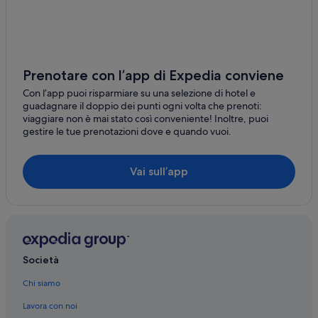
Matera: hotel
Pietrapertosa: hotel
Lagonegro: hotel
Maratea: hotel
Prenotare con l’app di Expedia conviene
Potenza: hotel
Con l’app puoi risparmiare su una selezione di hotel e
guadagnare il doppio dei punti ogni volta che prenoti:
Lauria: hotel
viaggiare non è mai stato così conveniente! Inoltre, puoi
gestire le tue prenotazioni dove e quando vuoi.
Matera: hotel a 3 stelle
Maratea: hotel a 3 stelle
Vai sull’app
Policoro: hotel a 3 stelle
Marina di Pisticci: hotel a 3 stelle
Società
Chi siamo
Lavora con noi