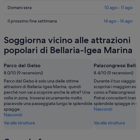
i
prezzi
Cerca
Domani sera
10 ago - 11 ago
a
i
Bellaria-
prezzi
Cerca
Il prossimo fine settimana
14 ago - 16 ago
Igea
a
i
Marina
Bellaria-
prezzi
Soggiorna vicino alle attrazioni
per
Igea
a
stasera,
Marina
Bellaria-
popolari di Bellaria-Igea Marina
9
per
Igea
ago
domani
Marina
Parco del Gelso
Palacongressi Bella
-
notte,
per
10
8.0/10 (9 recensioni)
10
8.4/10 (9 recensioni)
il
ago
ago
prossimo
Parco del Gelso è solo una delle ottime
Durante il tuo viaggio a
-
weekend,
attrazioni di Bellaria-Igea Marina, quindi
scoprirai i maggiori even
perché non vai a scoprire anche le altre? Una
corso a Palacongressi Be
11
14
volta in zona, troverai sicuramente molto
Potrai concederti tranqu
ago
ago
piacevole una passeggiata lungo le splendide
splendide spiagge in qu
-
spiagge.
Nascondi
16
Nascondi
ago
Vai alle strutture
Vai alle strutture