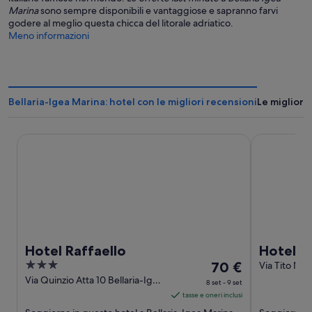
Marina
sono sempre disponibili e vantaggiose e sapranno farvi
godere al meglio questa chicca del litorale adriatico.
Meno informazioni
Bellaria-Igea Marina: hotel con le migliori recensioni
Le migliori
Hotel Raffaello
Hotel Ornel
Hotel Raffaello
Hotel O
3
Il
70 €
Via Tito Mac
Bellaria-Ig
out
prezzo
Via Quinzio Atta 10 Bellaria-Igea
8 set - 9 set
Marina RN
of
è
tasse e oneri inclusi
5
70 €