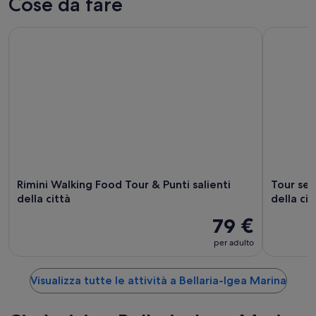
Cose da fare
Rimini Walking Food Tour & Punti salienti della città
Tour semi-p
Rimini Walking Food Tour & Punti salienti
Tour sem
della città
della cit
79 €
per adulto
Visualizza tutte le attività a Bellaria-Igea Marina