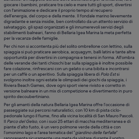
giocare i bambini, praticare tra cielo e mare tutti gli sport, divertirsi
con l'animazione e dedicare il proprio tempo al recupero
dell’energia, del corpo e della mente. Il fondale marino lievemente
digradante e senza insidie, ben controllato da un attento servizio di
salvataggio, gli spazi organizzati e gli innumerevoli servizi degli
stabilimenti balneari, fanno di Bellaria Igea Marina la meta perfetta
per la vacanza delle famiglie.
Per chi non si accontenta più del solito ombrellone con lettino, sulla
spiaggia si può praticare aerobica, acquagym, balli latini e tante altre
opportunità per divertirsi in compagnia e tenersi in forma. All'ombra
delle verande dei tanti chioschi bar sulla spiaggia è inoltre possibile
fare colazione, rinfrescarsi con un gelato o una bibita e incontrarsi
per un caffè o un aperitivo. Sulla spiaggia libera di
Polo Est
si
svolgono inoltre ogni estate le olimpiadi dei giochi da spiaggia, i
Riviera Beach Games, dove ogni sport viene rivisto e corretto in
versione balneare in un mix di competizione e divertimento in puro
spirito decoubertiniano.
Per gli amanti della natura Bellaria Igea Marina offre l’occasione di
passeggiate sui percorsi naturalistici, con 10 km di pista ciclo-
pedonale lungo il fiume, fino alla vicina località di San Mauro Pascoli.
Il
Parco del Gelso
, con i suoi 25 ettari di macchia mediterranea e di
piante d’alto fusto, è un vero polmone verde della città e con
l’omonimo lago e l’area tematica del “
giardino delle farfalle
”
rappresenta sicuramente una meta da visitare durante il vostro