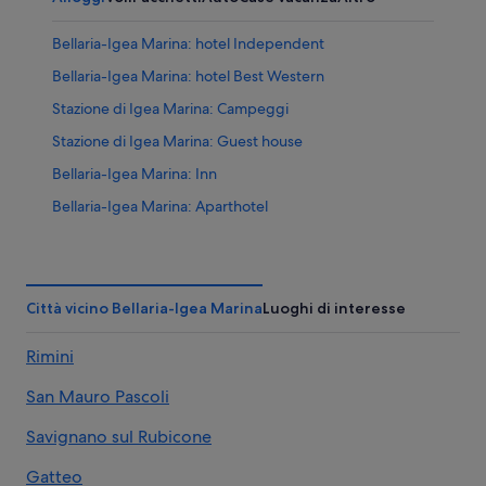
Bellaria-Igea Marina: hotel Independent
Bellaria-Igea Marina: hotel Best Western
Stazione di Igea Marina: Campeggi
Stazione di Igea Marina: Guest house
Bellaria-Igea Marina: Inn
Bellaria-Igea Marina: Aparthotel
Bellaria-Igea Marina: Case private in affitto
Bellaria-Igea Marina: B&B
Bellaria-Igea Marina: Ville
Città vicino Bellaria-Igea Marina
Luoghi di interesse
Bellaria-Igea Marina: Complessi di appartamenti
Rimini
Bellaria-Igea Marina: Appartamenti
San Mauro Pascoli
Bellaria-Igea Marina: Case sull'albero
Bellaria-Igea Marina: Case galleggianti
Savignano sul Rubicone
Bellaria-Igea Marina: Affittacamere
Gatteo