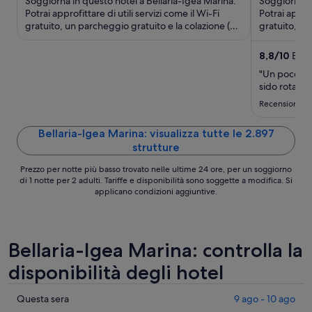
Soggiorna in questo hotel a Bellaria-Igea Marina.
Soggiorna in
a
Potrai approfittare di utili servizi come il Wi-Fi
Potrai approf
gratuito, un parcheggio gratuito e la colazione (a
notte
gratuito, la
pagamento). ...
di pulizie ...
nel
periodo
8,8
/
10
Eccel
8
"Un poco de
set
sido rota😫"
-
Recensione d
9
set
Bellaria-Igea Marina: visualizza tutte le 2.897
strutture
Prezzo per notte più basso trovato nelle ultime 24 ore, per un soggiorno
di 1 notte per 2 adulti. Tariffe e disponibilità sono soggette a modifica. Si
applicano condizioni aggiuntive.
Bellaria-Igea Marina: controlla la
disponibilità degli hotel
Cerca
Questa sera
9 ago - 10 ago