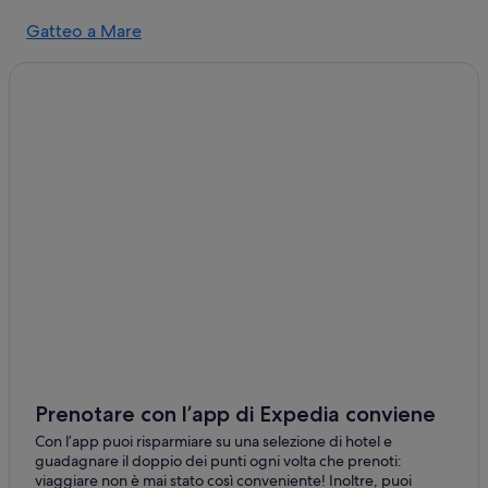
Bellaria-Igea Marina: Campeggi
Gatteo a Mare
Bellaria-Igea Marina: Residence
San Mauro Mare
Bellaria-Igea Marina: Motel
Savignano a Mare
Bellaria-Igea Marina: Guest house
Bellaria-Igea Marina: Pensioni
Bordonchio
Bellaria-Igea Marina: Agriturismi
Bellaria-Igea Marina: Ostelli
Bellaria-Igea Marina: hotel a 3 stelle
Bellaria-Igea Marina: hotel a 5 stelle
Bellaria-Igea Marina: hotel a 4 stelle
Parco del Gelso: hotel nelle vicinanze
La Torre Saracena: hotel nelle vicinanze
Palacongressi Bellaria Igea Marina: hotel nelle vicinanze
Prenotare con l’app di Expedia conviene
Stazione di Igea Marina: hotel nelle vicinanze
Con l’app puoi risparmiare su una selezione di hotel e
guadagnare il doppio dei punti ogni volta che prenoti:
Bellaria-Igea Marina: hotel
viaggiare non è mai stato così conveniente! Inoltre, puoi