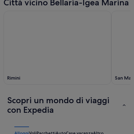
Città vicino Bellaria-Igea Marina
Rimini
San Maur
Scopri un mondo di viaggi
con Expedia
Alloggi
Voli
Pacchetti
Auto
Case vacanza
Altro