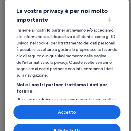
Condizioni per l'utilizzo
La vostra privacy è per noi molto
Informazioni legali/Contatti
importante
Linee guida sui contenuti e segnalazione dei contenuti
Insieme ai nostri
16
partner archiviamo e/o accediamo
Supporto
alle informazioni sul dispositivo dell'utente, come gli ID
univoci nei cookie, per il trattamento dei dati personali.
Assistenza clienti
È possibile accettare o gestire le proprie scelte facendo
Contattaci
clic di seguito o in qualsiasi momento nella pagina
dell'informativa sulla privacy. Queste scelte verranno
Come cancellare un volo
segnalate ai nostri partner e non influenzeranno i dati
Come modificare la prenotazione di un hotel o una casa vacanze
sulla navigazione.
Tempistiche per i rimborsi
Noi e i nostri partner trattiamo i dati per
fornire:
Utilizzare un coupon Expedia
Utilizzare dati di geolocalizzazione precisi. Scansione attiva
Documenti per i viaggi internazionali
delle caratteristiche del dispositivo ai fini
dell’identificazione. Archiviare informazioni su dispositivo
Accetto
e/o accedervi. Pubblicità e contenuti personalizzati,
misurazione delle prestazioni dei contenuti e degli
annunci, ricerche sul pubblico, sviluppo di servizi.
Expedia, Inc. non è responsabile dei contenuti di siti esterni.
Rifiuta tutti
Elenco dei partner (fornitori)