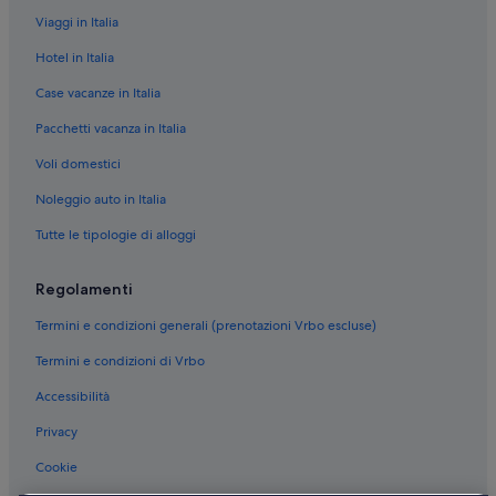
Bellaria-Igea Marina: Hotel all inclusive
Viaggi in Italia
Bellaria-Igea Marina: Hotel con bar
Hotel in Italia
Bellaria-Igea Marina: Hotel con Wi-Fi
Case vacanze in Italia
Bellaria-Igea Marina: Hotel con animali ammessi
Pacchetti vacanza in Italia
Bordonchio: Hotel sulla spiaggia
Voli domestici
Noleggio auto in Italia
Tutte le tipologie di alloggi
Regolamenti
Termini e condizioni generali (prenotazioni Vrbo escluse)
Termini e condizioni di Vrbo
Accessibilità
Privacy
Cookie