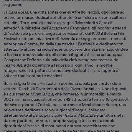
soggiorno.
La
Casa Rossa
, una volta abitazione di Alfredo Panzini, oggi oltre ad
essere un museo dedicato al letterato, è un fulcro di eventi culturali
cittadini. Tra questi citiamo la rassegna "Mercoledì a Casa di
Alfredo", le iniziative dell’Accademia Panziniana, gli incontri letterari
di "Sotto Sale parole a lunga conservazione". dal 1983 il Bellaria Film
Festival: nato per iniziativa dell’ Azienda di Soggiorno con il nome di
Anteprima Cinema, fin dalla sua nascita il Festival si è dedicato con
attenzione al cinema indipendente, povero di mezzi ma ricco di idee
e fucina dei nuovi talenti della cinematografia italiana ed europea.
Completano l’offerta culturale della città la stagione teatrale del
Teatro Astra
da dicembre a febbraio di ogni anno, le mostre
fotografiche e di pittura e le iniziative dedicate alla riscoperta di
antiche tradizioni, arti e mestieri.
Bellaria Igea Marina è situata in posizione ideale per chi desidera
visitare i Parchi di Divertimento della Riviera Adriatica. Uno di questi
è sicuramente
Mirabilandia
, che immerso in un’incredibile oasi di
800 mila metri quadrati offre ben 42 attrazioni a tema e 10 spettacoli
dal vivo al giorno. D'estate poi, apre anche Mirabilandia Beach, una
nuova area dedicata a scivoli e giochi d'acqua, collegata
direttamente al parco principale.
Italia in Miniatura
è un’altra meta
da non perdere, un vero e proprio viaggio tra le molte fedeli
riproduzioni in scala di monumenti e strutture architettoniche
italiane famose nel mondo. Le
offerte last minute a Bellaria Igea