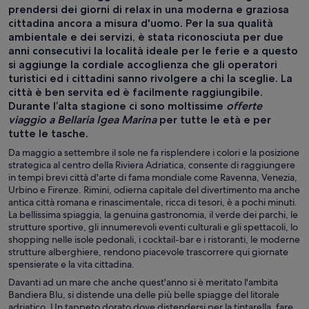
prendersi dei giorni di relax in una moderna e graziosa
cittadina ancora a misura d'uomo. Per la sua qualità
ambientale e dei servizi, è stata riconosciuta per due
anni consecutivi la località ideale per le ferie e a questo
si aggiunge la cordiale accoglienza che gli operatori
turistici ed i cittadini sanno rivolgere a chi la sceglie. La
città è ben servita ed è facilmente raggiungibile.
Durante l’alta stagione ci sono moltissime
offerte
viaggio a Bellaria Igea Marina
per tutte le età e per
tutte le tasche.
Da maggio a settembre il sole ne fa risplendere i colori e la posizione
strategica al centro della Riviera Adriatica, consente di raggiungere
in tempi brevi città d'arte di fama mondiale come Ravenna, Venezia,
Urbino e Firenze. Rimini, odierna capitale del divertimento ma anche
antica città romana e rinascimentale, ricca di tesori, è a pochi minuti.
La bellissima spiaggia, la genuina gastronomia, il verde dei parchi, le
strutture sportive, gli innumerevoli eventi culturali e gli spettacoli, lo
shopping nelle isole pedonali, i cocktail-bar e i ristoranti, le moderne
strutture alberghiere, rendono piacevole trascorrere qui giornate
spensierate e la vita cittadina.
Davanti ad un mare che anche quest'anno si è meritato l'ambita
Bandiera Blu, si distende una delle più belle spiagge del litorale
adriatico. Un tappeto dorato dove distendersi per la tintarella, fare