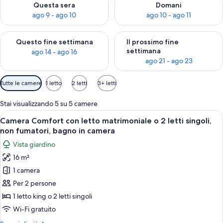
Questa sera
Domani
ago 9 - ago 10
ago 10 - ago 11
Verifica la disponibilità per questo fine settimana, ago 14 - ag
Verifica la disponibilità per i
Questo fine settimana
Il prossimo fine
settimana
ago 14 - ago 16
ago 21 - ago 23
Filtri
Tutte le camere
1 letto
2 letti
3+ letti
disponibili
per
Stai visualizzando 5 su 5 camere
le
Apri
Una camera d'albergo con un letto gr
7
Camera Comfort con letto matrimoniale o 2 letti singoli,
camere
tutte
non fumatori, bagno in camera
le
Vista giardino
foto
16 m²
per
1 camera
Camera
Comfort
Per 2 persone
con
1 letto king o 2 letti singoli
letto
Wi-Fi gratuito
matrimoniale