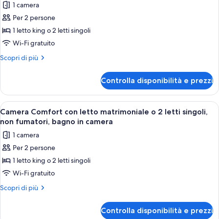
1 camera
foto
Per 2 persone
per
1 letto king o 2 letti singoli
Camera
Comfort
Wi-Fi gratuito
con
Altri
Scopri di più
letto
dettagli
per
matrimoniale
Controlla disponibilità e prezzi
Camera
o
Comfort
2
con
Apri
Una camera d'albergo con un letto gra
4
letti
letto
Camera Comfort con letto matrimoniale o 2 letti singoli,
tutte
matrimoniale
singoli,
non fumatori, bagno in camera
o
le
non
1 camera
2
foto
fumatori,
letti
Per 2 persone
per
singoli,
bagno
1 letto king o 2 letti singoli
Camera
non
in
fumatori,
Comfort
Wi-Fi gratuito
camera
bagno
con
Altri
Scopri di più
in
letto
dettagli
camera
per
matrimoniale
Controlla disponibilità e prezzi
Camera
o