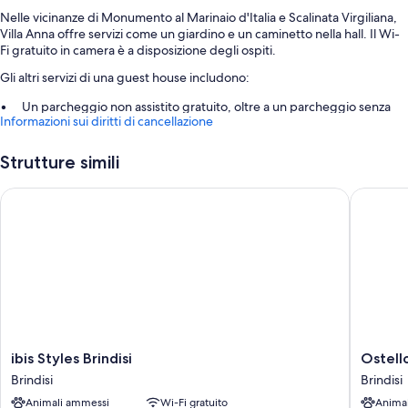
Nelle vicinanze di Monumento al Marinaio d'Italia e Scalinata Virgiliana,
Villa Anna offre servizi come un giardino e un caminetto nella hall. Il Wi-
Fi gratuito in camera è a disposizione degli ospiti.
Gli altri servizi di una guest house includono:
Un parcheggio non assistito gratuito, oltre a un parcheggio senza
Informazioni sui diritti di cancellazione
limitazioni di orario (a pagamento)
Una navetta da e per l'aeroporto (a pagamento), check-out veloce e
Strutture simili
check-in veloce
Griglie per barbecue, un distributore dell'acqua e servizi di
ibis Styles Brindisi
Ostello d
concierge
Caratteristiche della camera
Tutte le camere di Villa Anna offrono comodità come biancheria da letto
di alta qualità e la climatizzazione, insieme a utili dotazioni come il Wi-Fi
gratis e accappatoi.
Altri servizi delle camere sono:
Bagni con docce e bidet
ibis
Ostello
ibis Styles Brindisi
Ostello
Styles
della
TV a schermo piatto da 31 pollici con canali digitali
Brindisi
Brindisi
Brindisi
Giovent
Guardaroba o armadi, bollitore elettrico e riscaldamento
Animali ammessi
Wi-Fi gratuito
Anima
Brindisi
Brindisi