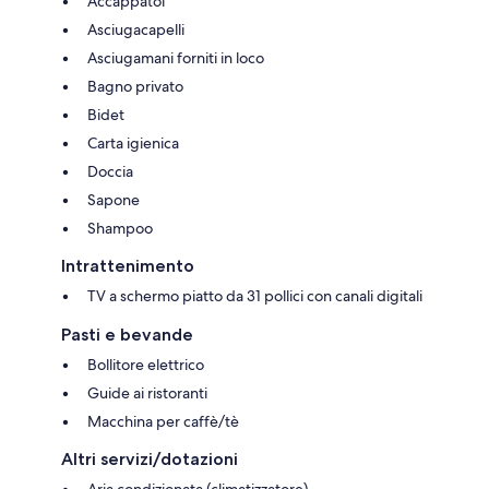
Accappatoi
Asciugacapelli
Asciugamani forniti in loco
Bagno privato
Bidet
Carta igienica
Doccia
Sapone
Shampoo
Intrattenimento
TV a schermo piatto da 31 pollici con canali digitali
Pasti e bevande
Bollitore elettrico
Guide ai ristoranti
Macchina per caffè/tè
Altri servizi/dotazioni
Aria condizionata (climatizzatore)