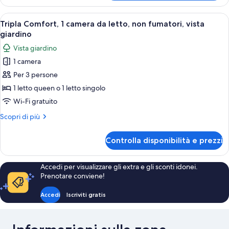
Comfort
2
con
Apri
Una camera da letto con parete in pietr
1
letti
letto
Tripla Comfort, 1 camera da letto, non fumatori, vista
tutte
matrimoniale
singoli,
giardino
o
le
non
Vista giardino
2
foto
fumatori,
letti
1 camera
per
singoli,
bagno
Per 3 persone
Tripla
non
in
fumatori,
Comfort,
1 letto queen o 1 letto singolo
camera
bagno
1
Wi-Fi gratuito
in
camera
camera
Altri
Scopri di più
da
dettagli
letto,
per
Controlla disponibilità e prezzi
Tripla
non
Comfort,
fumatori,
1
Accedi per visualizzare gli extra e gli sconti idonei.
vista
camera
Prenotare conviene!
da
giardino
letto,
Accedi
Iscriviti gratis
non
fumatori,
vista
giardino