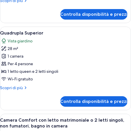
Altri
Scopri di più
o
dettagli
2
per
Controlla disponibilità e prezzi
Camera
letti
Comfort
singoli,
con
Apri
Una camera da letto con parete in piet
non
4
letto
Quadrupla Superior
tutte
fumatori,
matrimoniale
Vista giardino
o
le
bagno
2
28 m²
foto
in
letti
per
1 camera
camera
singoli,
Quadrupla
non
Per 4 persone
fumatori,
Superior
1 letto queen e 2 letti singoli
bagno
Wi-Fi gratuito
in
camera
Altri
Scopri di più
dettagli
per
Controlla disponibilità e prezzi
Quadrupla
Superior
Apri
Camera d'albergo con un letto grande
5
Camera Comfort con letto matrimoniale o 2 letti singoli,
tutte
non fumatori, bagno in camera
le