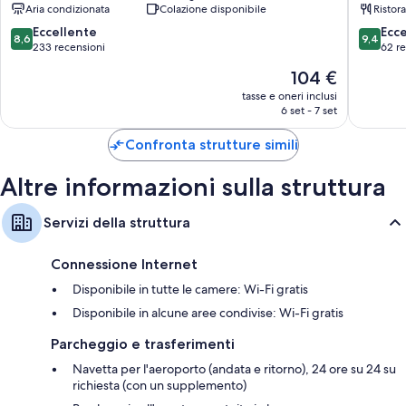
Aria condizionata
Colazione disponibile
Ristor
Brindisi
8.6
9.4
Eccellente
Ecc
8,6
9,4
su
su
233 recensioni
62 r
10,
10,
Il
104 €
Eccellente,
Eccezion
prezzo
233
62
tasse e oneri inclusi
attuale
6 set - 7 set
recensioni
recensio
è
104 €
Confronta strutture simili
Altre informazioni sulla struttura
Servizi della struttura
Connessione Internet
Disponibile in tutte le camere: Wi-Fi gratis
Disponibile in alcune aree condivise: Wi-Fi gratis
Parcheggio e trasferimenti
Navetta per l'aeroporto (andata e ritorno), 24 ore su 24 su
richiesta (con un supplemento)