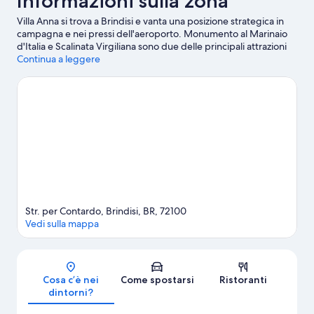
Informazioni sulla zona
Villa Anna si trova a Brindisi e vanta una posizione strategica in
campagna e nei pressi dell'aeroporto. Monumento al Marinaio
d'Italia e Scalinata Virgiliana sono due delle principali attrazioni
della zona. A livello naturalistico, invece, spiccano Spiaggia di
Continua a leggere
Oktagona e Spiaggia di Punta Penne. Porto di Brindisi e
Tribunale di Brindisi sono altri due luoghi da visitare consigliati.
Vai alla guida turistica di Brindisi
Mostra altre guest house a Brindisi
Str. per Contardo, Brindisi, BR, 72100
Vedi sulla mappa
Mappa
Cosa c’è nei
Come spostarsi
Ristoranti
dintorni?