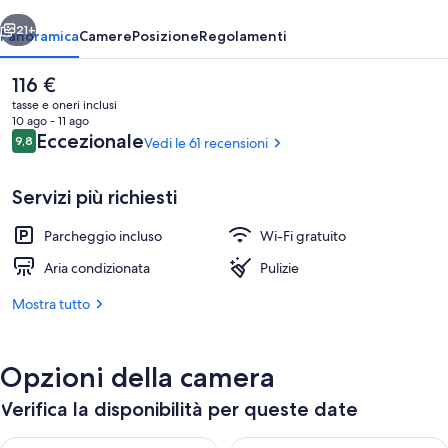
ietro
Avanti
21+
Panoramica
Camere
Posizione
Regolamenti
Il
116 €
prezzo
tasse e oneri inclusi
attuale
10 ago - 11 ago
è
Recensioni
Eccezionale
9,8
Vedi le 61 recensioni
9,8 su 10
116 €
Servizi più richiesti
Parcheggio incluso
Wi-Fi gratuito
Esterni
Aria condizionata
Pulizie
Mostra tutto
Opzioni della camera
Verifica la disponibilità per queste date
Verifica la disponibilità per questa sera, ago 9 - ago 10
Verifica la disponibilità per d