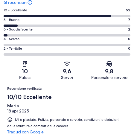
61 recensioni
Valutazione
10 - Eccellente
52
di
Valutazione
8 - Buono
7
10
di
-
Valutazione
6 - Soddisfacente
2
8
Eccellente.
di
-
Valutazione
4 - Scarso
0
52
6
Buono.
di
su
-
Valutazione
2 - Terribile
0
7
4
61
Soddisfacente.
di
su
-
recensioni
2
2
61
Scarso.
su
-
recensioni
0
10
9,6
9,8
61
Terribile.
su
Pulizia
Servizi
Personale e servizio
recensioni
0
61
Recensioni
su
Recensione verificata
recensioni
61
10/10 Eccellente
recensioni
Maria
18 apr 2025
Mi è piaciuto: Pulizia, personale e servizio, condizioni e dotazioni
della struttura e comfort della camera
Traduci con Google