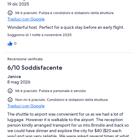
19 dic 2025
Mi è piaciuto: Pulizia e condizioni e dotazioni della struttura
Traduci con Google
Wonderful host. Perfect for a quick stay before an early flight.
Soggiorno di 1 notte a novembre 2025
0
Recensione verificata
6/10 Soddisfacente
Janice
8 mag 2026
Mi è piaciuto: Pulizia e personale e servizio
Non mi è piaciuto: Condizioni e dotazioni della struttura
Traduci con Google
The shuttle to airport was convenient for us as we had a lot of
luggage. However it is walkable to the airport. The reception
person kindly arranged transport for us into Brindisi and back so
we could have dinner and explore the city for $40 ($20 each
way) and was very reliable. We were asked several times at what