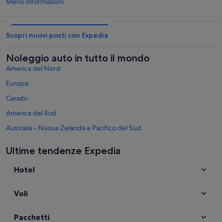
Meno informazioni
Scopri nuovi posti con Expedia
Noleggio auto in tutto il mondo
America del Nord
Europa
Caraibi
America del Sud
Australia - Nuova Zelanda e Pacifico del Sud
Messico e America Centrale
Ultime tendenze Expedia
Medio Oriente
Hotel
Africa
Destinazioni popolari in Tailandia
Voli
Noleggi auto a Bangkok
Noleggi auto a Patong
Pacchetti