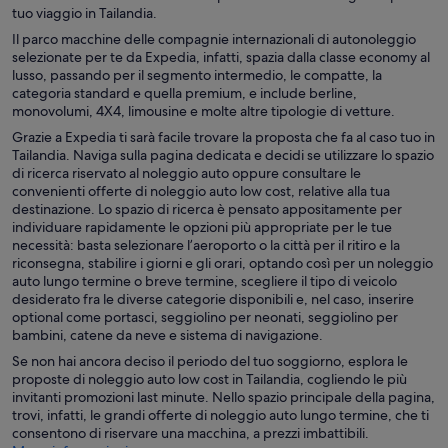
tuo viaggio in Tailandia.
Il parco macchine delle compagnie internazionali di autonoleggio
selezionate per te da Expedia, infatti, spazia dalla classe economy al
lusso, passando per il segmento intermedio, le compatte, la
categoria standard e quella premium, e include berline,
monovolumi, 4X4, limousine e molte altre tipologie di vetture.
Grazie a Expedia ti sarà facile trovare la proposta che fa al caso tuo in
Tailandia. Naviga sulla pagina dedicata e decidi se utilizzare lo spazio
di ricerca riservato al noleggio auto oppure consultare le
convenienti offerte di noleggio auto low cost, relative alla tua
destinazione. Lo spazio di ricerca è pensato appositamente per
individuare rapidamente le opzioni più appropriate per le tue
necessità: basta selezionare l’aeroporto o la città per il ritiro e la
riconsegna, stabilire i giorni e gli orari, optando così per un noleggio
auto lungo termine o breve termine, scegliere il tipo di veicolo
desiderato fra le diverse categorie disponibili e, nel caso, inserire
optional come portasci, seggiolino per neonati, seggiolino per
bambini, catene da neve e sistema di navigazione.
Se non hai ancora deciso il periodo del tuo soggiorno, esplora le
proposte di noleggio auto low cost in Tailandia, cogliendo le più
invitanti promozioni last minute. Nello spazio principale della pagina,
trovi, infatti, le grandi offerte di noleggio auto lungo termine, che ti
consentono di riservare una macchina, a prezzi imbattibili.