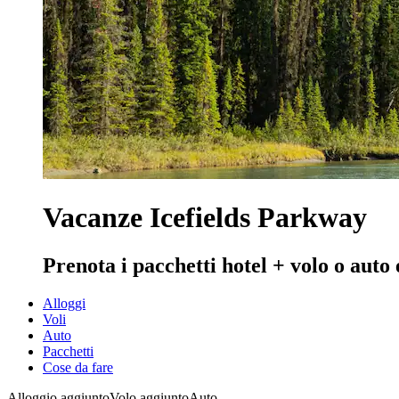
Vacanze Icefields Parkway
Prenota i pacchetti hotel + volo o auto
Alloggi
Voli
Auto
Pacchetti
Cose da fare
Alloggio aggiunto
Volo aggiunto
Auto