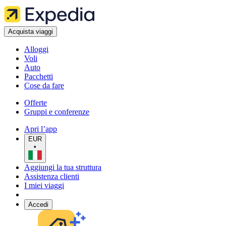
Acquista viaggi
Alloggi
Voli
Auto
Pacchetti
Cose da fare
Offerte
Gruppi e conferenze
Apri l’app
EUR
•
Aggiungi la tua struttura
Assistenza clienti
I miei viaggi
Accedi