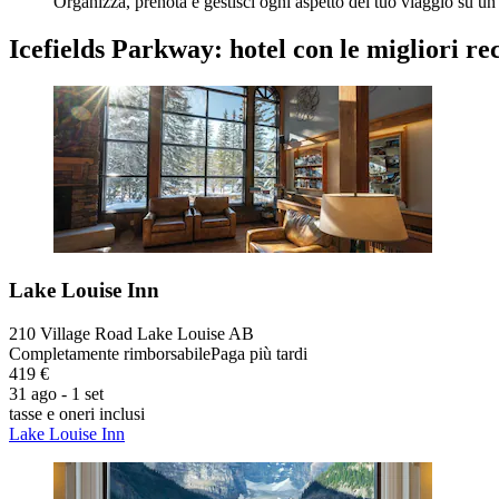
Organizza, prenota e gestisci ogni aspetto del tuo viaggio su un 
Icefields Parkway: hotel con le migliori re
Lake Louise Inn
210 Village Road Lake Louise AB
Completamente rimborsabile
Paga più tardi
419 €
31 ago - 1 set
tasse e oneri inclusi
Lake Louise Inn