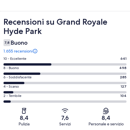
Recensioni
Recensioni su Grand Royale
Hyde Park
Buono
7,8
1.655 recensioni
Valutazione
10 - Eccellente
641
di
Valutazione
8 - Buono
498
10
di
-
Valutazione
6 - Soddisfacente
285
8
Eccellente.
di
-
Valutazione
4 - Scarso
127
641
6
Buono.
di
su
-
Valutazione
2 - Terribile
104
498
4
1655
Soddisfacente.
di
su
-
recensioni
285
2
1655
Scarso.
su
-
recensioni
127
8,4
7,6
8,4
1655
Terribile.
su
Pulizia
Servizi
Personale e servizio
recensioni
104
1655