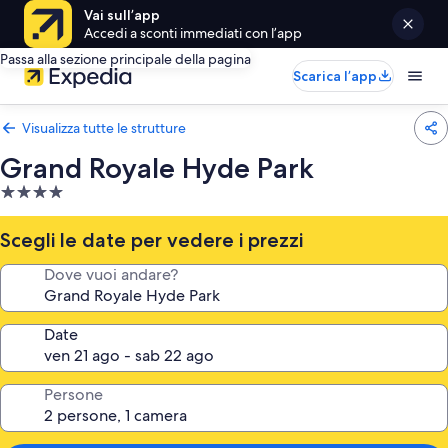
Vai sull’app
Accedi a sconti immediati con l’app
Passa alla sezione principale della pagina
Scarica l’app
Visualizza tutte le strutture
Grand Royale Hyde Park
Struttura
a
4.0
Scegli le date per vedere i prezzi
stelle
Dove vuoi andare?
Date
Persone