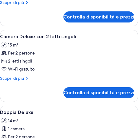
Altri
Scopri di più
con
dettagli
2
per
Controlla disponibilità e prezzi
Camera
letti
Club
singoli
con
Apri
Una camera d'albergo con due letti, u
4
2
Camera Deluxe con 2 letti singoli
tutte
letti
15 m²
singoli
le
Per 2 persone
foto
per
2 letti singoli
Camera
Wi-Fi gratuito
Deluxe
Altri
Scopri di più
con
dettagli
2
per
Controlla disponibilità e prezzi
Camera
letti
Deluxe
singoli
con
Apri
Una camera d'albergo con un letto gr
4
2
Doppia Deluxe
tutte
letti
14 m²
singoli
le
1 camera
foto
per
Per 2 persone