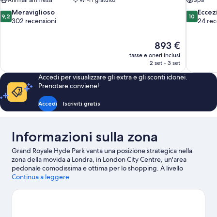
Animali ammessi
Wi-Fi gratuito
Spa
9.2
10.0
Meraviglioso
Eccez
9,2
10
su
su
302 recensioni
24 rec
10,
10,
Meraviglioso,
Eccezional
Il
893 €
302
24
prezzo
recensioni
recensioni
tasse e oneri inclusi
attuale
2 set - 3 set
è
Accedi per visualizzare gli extra e gli sconti idonei.
893 €
Prenotare conviene!
Accedi
Iscriviti gratis
Informazioni sulla zona
Grand Royale Hyde Park vanta una posizione strategica nella
zona della movida a Londra, in London City Centre, un'area
pedonale comodissima e ottima per lo shopping. A livello
culturale, British Museum e Royal Albert Hall sono due tappe
Continua a leggere
assolutamente da non perdere. Tra le altre principali attrazioni
della zona ci sono anche Marble Arch e Buckingham Palace.
Emirates Stadium ospita spesso eventi sportivi e spettacoli, e
forse dovresti mettere in programma di visitare anche Natural