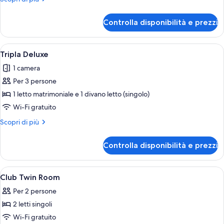
dettagli
per
Controlla disponibilità e prezzi
Doppia
Superior
Apri
Camera d'albergo con un letto grande
4
Tripla Deluxe
tutte
1 camera
le
Per 3 persone
foto
per
1 letto matrimoniale e 1 divano letto (singolo)
Tripla
Wi-Fi gratuito
Deluxe
Altri
Scopri di più
dettagli
per
Controlla disponibilità e prezzi
Tripla
Deluxe
Apri
Una camera d'albergo con due letti, u
6
Club Twin Room
tutte
Per 2 persone
le
2 letti singoli
foto
per
Wi-Fi gratuito