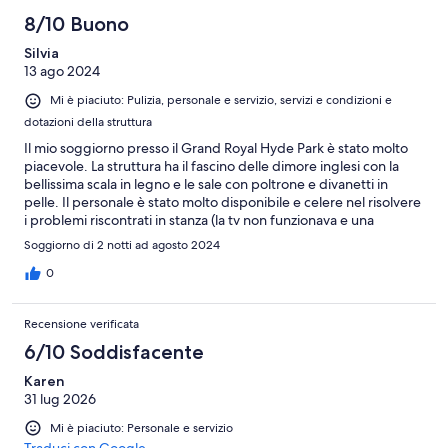
8/10 Buono
Silvia
13 ago 2024
Mi è piaciuto: Pulizia, personale e servizio, servizi e condizioni e
dotazioni della struttura
Il mio soggiorno presso il Grand Royal Hyde Park è stato molto
piacevole. La struttura ha il fascino delle dimore inglesi con la
bellissima scala in legno e le sale con poltrone e divanetti in
pelle. Il personale è stato molto disponibile e celere nel risolvere
i problemi riscontrati in stanza (la tv non funzionava e una
lampada rimaneva sempre accesa) e anche la pulizia è
Soggiorno di 2 notti ad agosto 2024
eccellente. Ancora migliore è la posizione dell'hotel, che si trova
in un quartiere residenziale tranquillissimo a due passi da Hyde
0
Park e comodissimo a 2 stazioni della metro. L'unica pecca che
ho riscontrato nel mio soggiorno è stata la dimensione della
Recensione verificata
stanza..davvero minuscola! Premetto che ho viaggiato da sola e
che mi sono fermata solo 2 notti quindi ho accettato senza
6/10 Soddisfacente
polemiche. Se però mi fossi fermata più a lungo sarebbe stato
Karen
davvero un problema :(
31 lug 2026
Mi è piaciuto: Personale e servizio
Traduci con Google