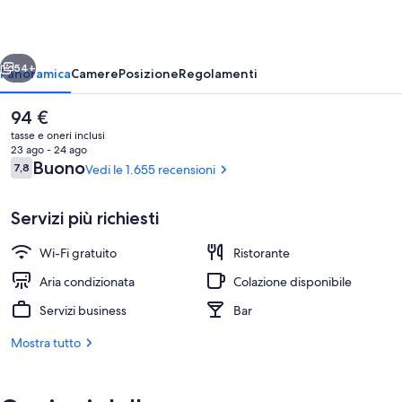
Park
ietro
Avanti
54+
Panoramica
Camere
Posizione
Regolamenti
Il
94 €
prezzo
tasse e oneri inclusi
attuale
23 ago - 24 ago
è
Recensioni
Buono
7,8
Vedi le 1.655 recensioni
7,8 su 10
94 €
Servizi più richiesti
Wi-Fi gratuito
Ristorante
Lounge
Aria condizionata
Colazione disponibile
Servizi business
Bar
Mostra tutto