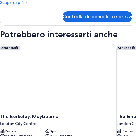
Deluxe
Altri
Scopri di più
Double
dettagli
per
Room
Controlla disponibilità e prezzi
Deluxe
Double
Room
Potrebbero interessarti anche
The Berkeley, Maybourne
The Emo
Annuncio
Annuncio
The Berkeley, Maybourne
The Emo
London City Centre
London Ci
Piscina
Spa
Piscina