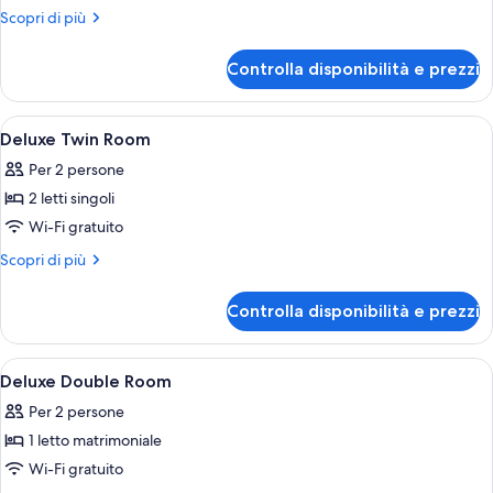
Club
Altri
Scopri di più
Twin
dettagli
per
Room
Controlla disponibilità e prezzi
Club
Twin
Room
Apri
Una camera d'albergo con due letti, u
4
Deluxe Twin Room
tutte
Per 2 persone
le
2 letti singoli
foto
per
Wi-Fi gratuito
Deluxe
Altri
Scopri di più
Twin
dettagli
per
Room
Controlla disponibilità e prezzi
Deluxe
Twin
Room
Apri
Una camera d'albergo con un letto gra
4
Deluxe Double Room
tutte
Per 2 persone
le
1 letto matrimoniale
foto
per
Wi-Fi gratuito