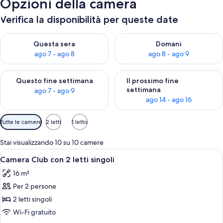
Opzioni della camera
Verifica la disponibilità per queste date
Verifica la disponibilità per questa sera, ago 7 - ago 8
Verifica la disponibilità per d
Questa sera
Domani
ago 7 - ago 8
ago 8 - ago 9
Verifica la disponibilità per questo fine settimana, ago 7 - ago
Verifica la disponibilità per il
Questo fine settimana
Il prossimo fine
settimana
ago 7 - ago 9
ago 14 - ago 16
Filtri
Tutte le camere
2 letti
1 letto
disponibili
per
Stai visualizzando 10 su 10 camere
le
Apri
Una camera d'albergo con due letti, u
6
Camera Club con 2 letti singoli
camere
tutte
16 m²
le
Per 2 persone
foto
per
2 letti singoli
Camera
Wi-Fi gratuito
Club