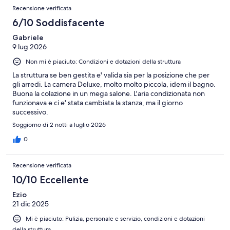
Recensioni
su
Recensione verificata
recensioni
1655
6/10 Soddisfacente
recensioni
Gabriele
9 lug 2026
Non mi è piaciuto: Condizioni e dotazioni della struttura
La struttura se ben gestita e' valida sia per la posizione che per
gli arredi. La camera Deluxe, molto molto piccola, idem il bagno.
Buona la colazione in un mega salone. L'aria condizionata non
funzionava e ci e' stata cambiata la stanza, ma il giorno
successivo.
Soggiorno di 2 notti a luglio 2026
0
Recensione verificata
10/10 Eccellente
Ezio
21 dic 2025
Mi è piaciuto: Pulizia, personale e servizio, condizioni e dotazioni
della struttura