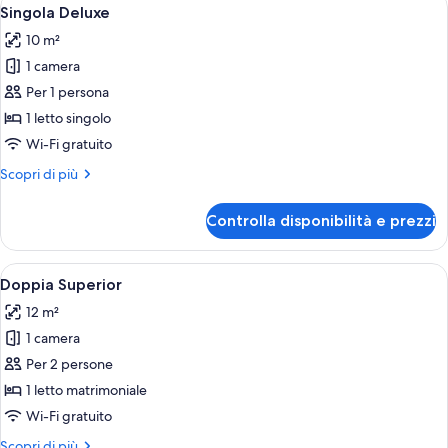
Apri
4
Singola Deluxe
tutte
10 m²
le
1 camera
foto
per
Per 1 persona
Singola
1 letto singolo
Deluxe
Wi-Fi gratuito
Altri
Scopri di più
dettagli
per
Controlla disponibilità e prezzi
Singola
Deluxe
Apri
Una camera d'albergo con un letto gra
4
Doppia Superior
tutte
12 m²
le
1 camera
foto
per
Per 2 persone
Doppia
1 letto matrimoniale
Superior
Wi-Fi gratuito
Altri
Scopri di più