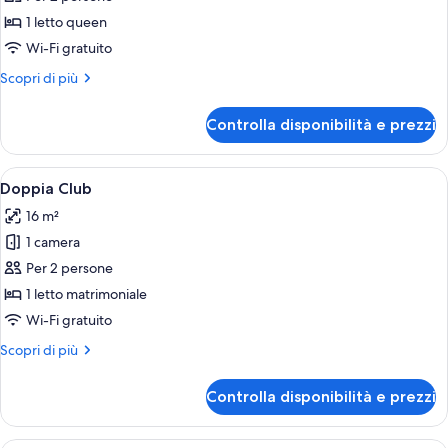
Doppia
1 letto queen
Deluxe
Wi-Fi gratuito
Altri
Scopri di più
dettagli
per
Controlla disponibilità e prezzi
Doppia
Deluxe
Apri
Una camera d'albergo con un letto gr
4
Doppia Club
tutte
16 m²
le
1 camera
foto
per
Per 2 persone
Doppia
1 letto matrimoniale
Club
Wi-Fi gratuito
Altri
Scopri di più
dettagli
per
Controlla disponibilità e prezzi
Doppia
Club
Una camera d'albergo con un letto, u