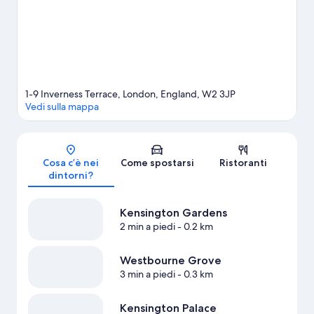
History Museum, una delle attrazioni irrinunciabili del posto. I
viaggiatori lodano molto la comodità rispetto alle attrazioni della
zona di questo hotel. Anche i trasporti pubblici sono molto
pratici da qui, visto che nelle vicinanze c'è Stazione della metro
di Queensway e Stazione della metro di Bayswater dista 3 minuti
a piedi.
Vai alla guida turistica di Londra
1-9 Inverness Terrace, London, England, W2 3JP
Vedi sulla mappa
Mappa
Cosa c’è nei
Come spostarsi
Ristoranti
dintorni?
Kensington Gardens
2 min a piedi
- 0.2 km
Westbourne Grove
3 min a piedi
- 0.3 km
Kensington Palace