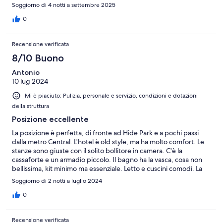
camere piccole e scomode. In generale non vale per quanto si fa
Soggiorno di 4 notti a settembre 2025
pagare. Sicuramente non ritornerò e lo sconsiglio vivamente.
Enzo
0
Recensione verificata
8/10 Buono
Antonio
10 lug 2024
Mi è piaciuto: Pulizia, personale e servizio, condizioni e dotazioni
della struttura
Posizione eccellente
La posizione è perfetta, di fronte ad Hide Park e a pochi passi
dalla metro Central. L'hotel è old style, ma ha molto comfort. Le
stanze sono giuste con il solito bollitore in camera. C'è la
cassaforte e un armadio piccolo. Il bagno ha la vasca, cosa non
bellissima, kit minimo ma essenziale. Letto e cuscini comodi. La
TV purtroppo non si vedeva bene, forse problema di antenna.
Soggiorno di 2 notti a luglio 2024
La colazione è buona. C'è la tipica English breakfast con buoni
fagioli e salsicce. Poco dolce, solo cornetto e pastries. Personale
0
davvero gentile.
Recensione verificata