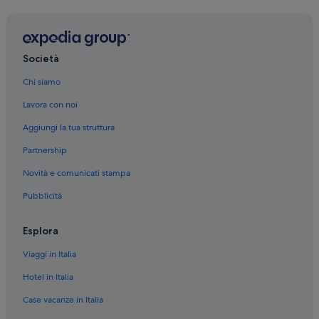
Scafati: Inn
Scafati: Case private in affitto
Angri: Guest house
Società
Angri: Affittacamere
Chi siamo
Angri: Ville
Lavora con noi
Angri: Complessi di appartamenti
Aggiungi la tua struttura
Angri: Case galleggianti
Partnership
Angri: Campeggi
Novità e comunicati stampa
Angri: Appartamenti
Pubblicità
Angri: Agriturismi
Angri: Chalet
Esplora
Angri: Case private in affitto
Viaggi in Italia
Angri: B&B
Hotel in Italia
Angri: Aparthotel
Case vacanze in Italia
Angri: Ostelli