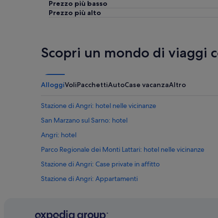
Prezzo più basso
r
i
r
Prezzo più alto
a
o
e
t
n
d
o
F
d
e
r
a
c
a
Scopri un mondo di viaggi 
/
o
n
t
n
c
i
q
e
e
u
s
Alloggi
Voli
Pacchetti
Auto
Case vacanza
Altro
p
a
c
i
l
o
d
Stazione di Angri: hotel nelle vicinanze
c
a
a
h
l
i
San Marzano sul Sarno: hotel
e
t
n
Angri: hotel
a
a
d
t
p
o
Parco Regionale dei Monti Lattari: hotel nelle vicinanze
t
r
c
r
o
c
Stazione di Angri: Case private in affitto
a
f
i
Stazione di Angri: Appartamenti
z
e
a
i
s
.
Angri: Appartamenti
o
s
P
n
i
o
Angri: Case private in affitto
e
o
c