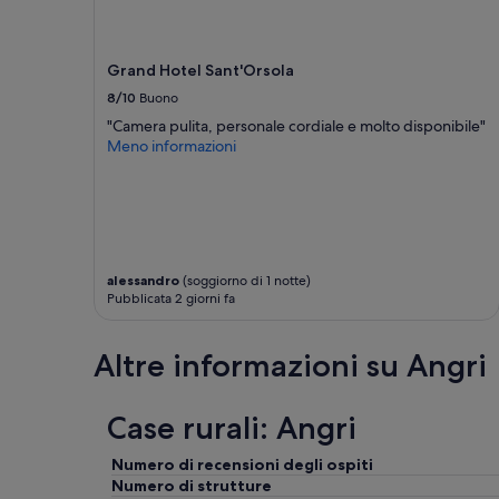
e
i
Potrebbero
o
s
l
essere
b
i
e
previste
l
d
m
Grand Hotel Sant'Orsola
condizioni
e
e
a
aggiuntive.
m
8/10
Buono
n
g
i
"Camera pulita, personale cordiale e molto disponibile"
c
g
r
Meno informazioni
e
i
i
s
o
s
i
r
c
p
m
o
r
e
n
e
n
t
s
t
r
alessandro
(soggiorno di 1 notte)
e
e
a
Pubblicata 2 giorni fa
n
a
t
t
l
i
a
l
:
Altre informazioni su Angri
m
a
-
o
r
a
l
e
c
Case rurali: Angri
t
c
q
o
e
u
Numero di recensioni degli ospiti
c
p
a
Numero di strutture
u
t
f