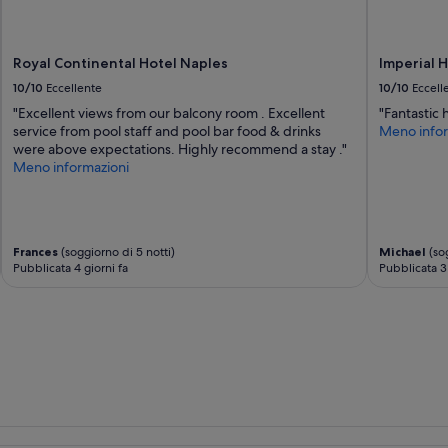
Royal Continental Hotel Naples
Imperial 
10/10
Eccellente
10/10
Eccell
"Excellent views from our balcony room . Excellent
"Fantastic h
service from pool staff and pool bar food & drinks
Meno infor
were above expectations. Highly recommend a stay ."
Meno informazioni
Frances
(soggiorno di 5 notti)
Michael
(sog
Pubblicata 4 giorni fa
Pubblicata 3