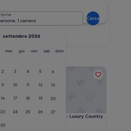
rsone
Cerca
persone, 1 camera
settembre 2026
Mappa
martedì
mercoledì
giovedì
venerdì
sabato
domenica
mer
gio
ven
sab
dom
tinazione: Angri
rismo
Villa Santa Maria - Luxury Country House
2
3
4
5
6
9
10
11
12
13
16
17
18
19
20
23
24
25
26
27
rismo
Villa Santa Maria - Luxury Country House
iturismo
4. Villa Santa Maria - Luxury Country
House
30
)
Amalfi