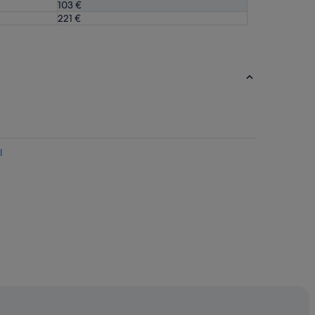
103 €
221 €
l