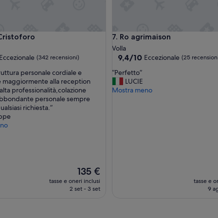
t
u
r
a
istoforo
Ro agrimaison
 Cristoforo
7. Ro agrimaison
i
m
Volla
m
9.4
9,4/10
Eccezionale
Eccezionale
(342 recensioni)
(25 recension
e
su
“
ruttura personale cordiale e
“Perfetto”
r
10,
P
e maggiormente alla reception
LUCIE
s
ale,
Eccezionale,
e
alta professionalità,colazione
Mostra meno
a
(25
r
abbondante personale sempre
n
i)
recensioni)
f
ualsiasi richiesta.”
e
e
ppe
l
t
eno
l
t
a
o
n
”
a
t
Il
u
135 €
prezzo
r
tasse e oneri inclusi
tasse e on
attuale
a
2 set - 3 set
9 a
è
.
135 €
”