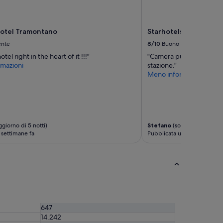
Hotel Tramontano
Starhotels Terminus
ente
8/10
Buono
otel right in the heart of it !!!"
"Camera pulita, posizion
mazioni
stazione."
Meno informazioni
giorno di 5 notti)
Stefano
(soggiorno di 1 not
 settimane fa
Pubblicata un mese fa
647
14.242