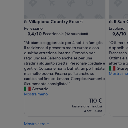
g
g
i
o
Villapiana Country Resort
Il San Cr
5. Villapiana Country Resort
6. Il San
r
n
Pellezzano
Ercolano
a
9.4
9.6
9,4/10
9,6/10
Eccezionale
(42 recensioni)
t
su
su
“
“
“Abbiamo soggiornato per 4 notti in famiglia.
“Ottima st
o
10,
10,
A
O
Il residence si presenta molto curato e con
disponibil
4
Eccezionale,
Eccezion
b
t
qualche attrazione interna. Comodo per
Francesco 
n
(42
(342
b
t
raggiungere Salerno anche se per una
Ottima e 
o
recensioni)
recension
i
i
stradina alquanto stretta. Personale cordiale e
attento a q
t
a
m
gentile. Colazione non a buffet, un pò limitata
Giuse
t
m
a
ma molto buona. Piscina pulita anche se
Mostra m
i
o
s
caotica nel fine settimana. Complessivamente
e
s
t
Sicuramente consigliato! ”
h
o
r
Gottardo
o
g
u
Mostra meno
s
g
t
Il
c
110 €
i
t
prezzo
e
tasse e oneri inclusi
o
u
attuale
l
3 set - 4 set
r
r
è
t
n
a
110 €
o
Mostra altro
a
p
q