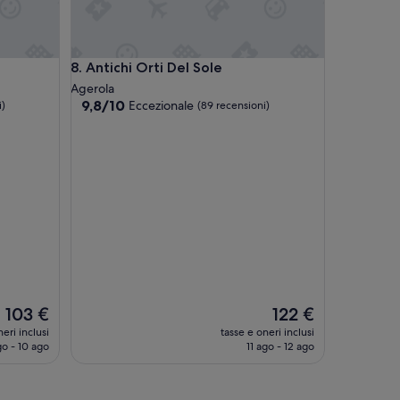
!
”
Antichi Orti Del Sole
8. Antichi Orti Del Sole
Agerola
9.8
9,8/10
Eccezionale
i)
(89 recensioni)
su
10,
Eccezionale,
(89
recensioni)
Il
Il
103 €
122 €
prezzo
prezzo
eri inclusi
tasse e oneri inclusi
attuale
attuale
go - 10 ago
11 ago - 12 ago
è
è
103 €
122 €