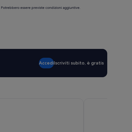
e. Potrebbero essere previste condizioni aggiuntive.
Accedi
Iscriviti subito, è gratis
otel Tramontano
Starhotels Terminus