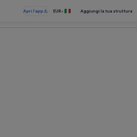
•
Apri l’app
EUR
Aggiungi la tua struttura