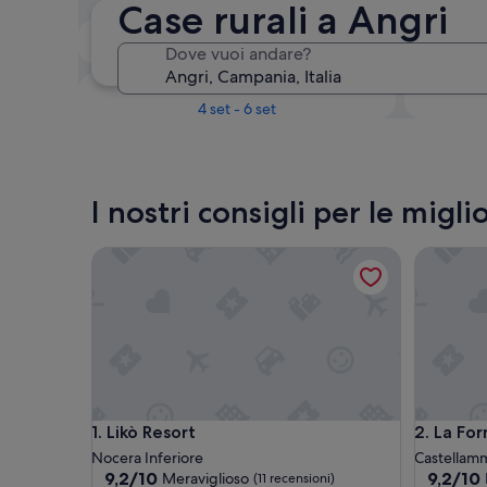
Case rurali a Angri
Il prossimo fine settimana
Dove vuoi andare?
14 ago - 16 ago
Tra un mese
4 set - 6 set
I nostri consigli per le mig
Likò Resort
La Fornac
Likò Resort
La Fornac
1. Likò Resort
2. La Fo
Nocera Inferiore
Castellamm
9.2
9.2
9,2/10
9,2/10
Meraviglioso
(11 recensioni)