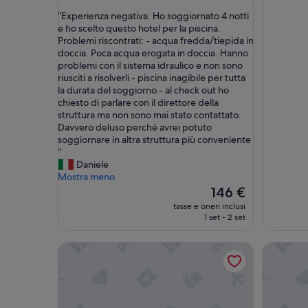
su
su
“
“Experienza negativa. Ho soggiornato 4 notti
10,
10,
E
e ho scelto questo hotel per la piscina.
Meraviglioso,
Meravigl
x
Problemi riscontrati: - acqua fredda/tiepida in
(11
(45
p
doccia. Poca acqua erogata in doccia. Hanno
recensioni)
recension
e
problemi con il sistema idraulico e non sono
r
riusciti a risolverli - piscina inagibile per tutta
i
la durata del soggiorno - al check out ho
e
chiesto di parlare con il direttore della
n
struttura ma non sono mai stato contattato.
z
Davvero deluso perché avrei potuto
a
soggiornare in altra struttura più conveniente
n
”
e
Daniele
g
Mostra meno
a
Il
146 €
t
prezzo
tasse e oneri inclusi
i
attuale
1 set - 2 set
v
è
a
146 €
Villapiana Country Resort
Il San Cr
.
H
o
s
o