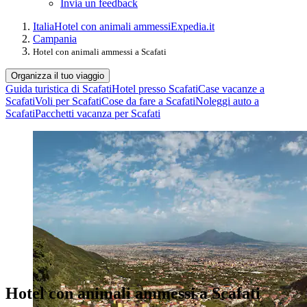
Invia un feedback
Italia
Hotel con animali ammessi
Expedia.it
Campania
Hotel con animali ammessi a Scafati
Organizza il tuo viaggio
Guida turistica di Scafati
Hotel presso Scafati
Case vacanze a
Scafati
Voli per Scafati
Cose da fare a Scafati
Noleggi auto a
Scafati
Pacchetti vacanza per Scafati
Hotel con animali ammessi a Scafati