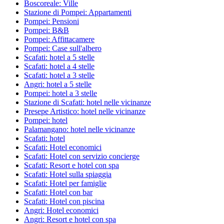
Boscoreale: Ville
Stazione di Pompei: Appartamenti
Pompei: Pensioni
Pompei: B&B
Pompei: Affittacamere
Pompei: Case sull'albero
Scafati: hotel a 5 stelle
Scafati: hotel a 4 stelle
Scafati: hotel a 3 stelle
Angri: hotel a 5 stelle
Pompei: hotel a 3 stelle
Stazione di Scafati: hotel nelle vicinanze
Presepe Artistico: hotel nelle vicinanze
Pompei: hotel
Palamangano: hotel nelle vicinanze
Scafati: hotel
Scafati: Hotel economici
Scafati: Hotel con servizio concierge
Scafati: Resort e hotel con spa
Scafati: Hotel sulla spiaggia
Scafati: Hotel per famiglie
Scafati: Hotel con bar
Scafati: Hotel con piscina
Angri: Hotel economici
Angri: Resort e hotel con spa