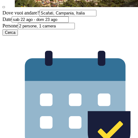
Dove vuoi andare?
Date
Persone
Cerca