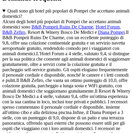
Quali sono gli hotel più popolari di Pompei che accettano animali
domestici?
Alcuni degli hotel più popolari di Pompei che accettano animali
domestici sono
B&B Pompeii Ruins De Charme
,
Hotel Forum
,
B&B Zefiro
, Resort & Winery Bosco De Medici e
Diana Pompei
.Il
B&B Pompeii Ruins De Charme, con un eccellente punteggio di
9,8, offre una colazione continentale gratuita e un servizio navetta
aeroportuale gratuito, rendendolo comodo per i viaggiatori con
animali domestici.L'Hotel Forum a 4 stelle, valutato 9,4, si distingue
per la sua politica che consente agli animali domestici di soggiornare
gratuitamente, oltre a servizi come la colazione gratuita e il
parcheggio self-service gratuito. Gli ospiti elogiano frequentemente
il personale cordiale e disponibile, nonché le camere e i letti comodi
e puliti.Il B&B Zefiro, che vanta un ottimo punteggio di 10,0, offre
colazione gratuita, parcheggio a lunga sosta e WiFi gratuito, con
animali domestici che soggiornano gratuitamente.Il Resort & Winery
Bosco De Medici a 4 stelle, valutato 9,4, offre un'ottima esperienza
con la sua cantina in loco, inclusi tour privati e pubblici. I recensori
spesso commentano il personale cordiale e disponibile, insieme
all'ottimo cibo e alla deliziosa piscina.Infine, il Diana Pompei a 3
stelle, con un punteggio di 9,0, dispone di un patio e una terrazza
panoramica, offrendo spazi esterni che possono essere utili per gli
ospiti che viaggiano con i loro animali domestici. I recensori ne