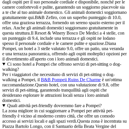
dagli ospiti per il suo personale cordiale e disponibile, nonché per le
camere confortevoli e pulite, garantendo un soggiorno piacevole sia
a te che al tuo animale domestico. Gli animali domestici soggiornano
gratuitamente qui.B&B Zefiro, con un superbo punteggio di 10.0,
offre una graziosa terrazza, fornendo un sereno spazio esterno per il
relax. Anche gli animali domestici soggiornano gratuitamente in
questa struttura.Il Resort & Winery Bosco De Medici a 4 stelle, con
un punteggio di 9.4, include una terrazza e gli ospiti ne lodano
spesso il personale cordiale e le camere pulite e spaziose.Diana
Pompei, un hotel a 3 stelle valutato 9.0, offre un patio, una veranda
e una terrazza panoramica, offrendo agli ospiti molteplici opzioni per
il divertimento all'aperto con i loro animali domestici.
Ci sono hotel a Pompei che offrono servizi di pet-sitting o dog-
walking?
Per i viaggiatori che necessitano di servizi di pet-sitting o dog-
walking a Pompei, il
B&B Pompeii Ruins De Charme
è un'ottima
raccomandazione.Questo hotel, con una valutazione di 9.8, offre
servizi di pet-sitting, garantendo tranquillità agli ospiti che
desiderano esplorare le attrazioni locali senza i loro animali
domestici.
Quali attività pet-friendly dovremmo fare a Pompei?
La zona migliore in cui soggiornare a Pompei per attività pet-
friendly è vicino al moderno centro città, che offre un comodo
accesso ai servizi locali e agli spazi verdi.Questa zona è incentrata su
Piazza Bartolo Longo, con il Santuario della Beata Vergine del