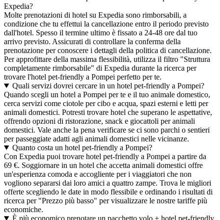
Expedia?
Molte prenotazioni di hotel su Expedia sono rimborsabili, a
condizione che tu effettui la cancellazione entro il periodo previsto
dall'hotel. Spesso il termine ultimo è fissato a 24-48 ore dal tuo
arrivo previsto. Assicurati di controllare la conferma della
prenotazione per conoscere i dettagli della politica di cancellazione.
Per approfittare della massima flessibilità, utilizza il filtro "Struttura
completamente rimborsabile" di Expedia durante la ricerca per
trovare l'hotel pet-friendly a Pompei perfetto per te.
Quali servizi dovrei cercare in un hotel pet-friendly a Pompei?
Quando scegli un hotel a Pompei per te e il tuo animale domestico,
cerca servizi come ciotole per cibo e acqua, spazi esterni e letti per
animali domestici. Potresti trovare hotel che superano le aspettative,
offrendo opzioni di ristorazione, snack e giocattoli per animali
domestici. Vale anche la pena verificare se ci sono parchi o sentieri
per passeggiate adatti agli animali domestici nelle vicinanze.
Quanto costa un hotel pet-friendly a Pompei?
Con Expedia puoi trovare hotel pet-friendly a Pompei a partire da
69 €. Soggiornare in un hotel che accetta animali domestici offre
un'esperienza comoda e accogliente per i viaggiatori che non
vogliono separarsi dai loro amici a quattro zampe. Trova le migliori
offerte scegliendo le date in modo flessibile e ordinando i risultati di
ricerca per "Prezzo più basso" per visualizzare le nostre tariffe più
economiche.
È più economico prenotare un pacchetto volo + hotel pet-friendly