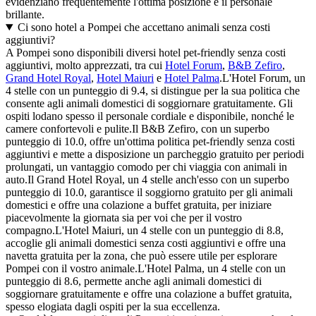
evidenziano frequentemente l'ottima posizione e il personale
brillante.
Ci sono hotel a Pompei che accettano animali senza costi
aggiuntivi?
A Pompei sono disponibili diversi hotel pet-friendly senza costi
aggiuntivi, molto apprezzati, tra cui
Hotel Forum
,
B&B Zefiro
,
Grand Hotel Royal
,
Hotel Maiuri
e
Hotel Palma
.L'Hotel Forum, un
4 stelle con un punteggio di 9.4, si distingue per la sua politica che
consente agli animali domestici di soggiornare gratuitamente. Gli
ospiti lodano spesso il personale cordiale e disponibile, nonché le
camere confortevoli e pulite.Il B&B Zefiro, con un superbo
punteggio di 10.0, offre un'ottima politica pet-friendly senza costi
aggiuntivi e mette a disposizione un parcheggio gratuito per periodi
prolungati, un vantaggio comodo per chi viaggia con animali in
auto.Il Grand Hotel Royal, un 4 stelle anch'esso con un superbo
punteggio di 10.0, garantisce il soggiorno gratuito per gli animali
domestici e offre una colazione a buffet gratuita, per iniziare
piacevolmente la giornata sia per voi che per il vostro
compagno.L'Hotel Maiuri, un 4 stelle con un punteggio di 8.8,
accoglie gli animali domestici senza costi aggiuntivi e offre una
navetta gratuita per la zona, che può essere utile per esplorare
Pompei con il vostro animale.L'Hotel Palma, un 4 stelle con un
punteggio di 8.6, permette anche agli animali domestici di
soggiornare gratuitamente e offre una colazione a buffet gratuita,
spesso elogiata dagli ospiti per la sua eccellenza.