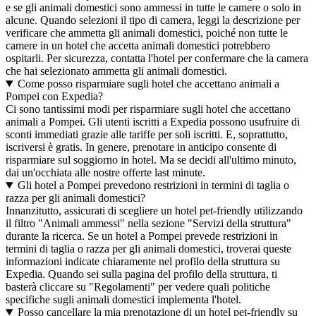
e se gli animali domestici sono ammessi in tutte le camere o solo in
alcune. Quando selezioni il tipo di camera, leggi la descrizione per
verificare che ammetta gli animali domestici, poiché non tutte le
camere in un hotel che accetta animali domestici potrebbero
ospitarli. Per sicurezza, contatta l'hotel per confermare che la camera
che hai selezionato ammetta gli animali domestici.
Come posso risparmiare sugli hotel che accettano animali a
Pompei con Expedia?
Ci sono tantissimi modi per risparmiare sugli hotel che accettano
animali a Pompei. Gli utenti iscritti a Expedia possono usufruire di
sconti immediati grazie alle tariffe per soli iscritti. E, soprattutto,
iscriversi è gratis. In genere, prenotare in anticipo consente di
risparmiare sul soggiorno in hotel. Ma se decidi all'ultimo minuto,
dai un'occhiata alle nostre offerte last minute.
Gli hotel a Pompei prevedono restrizioni in termini di taglia o
razza per gli animali domestici?
Innanzitutto, assicurati di scegliere un hotel pet-friendly utilizzando
il filtro "Animali ammessi" nella sezione "Servizi della struttura"
durante la ricerca. Se un hotel a Pompei prevede restrizioni in
termini di taglia o razza per gli animali domestici, troverai queste
informazioni indicate chiaramente nel profilo della struttura su
Expedia. Quando sei sulla pagina del profilo della struttura, ti
basterà cliccare su "Regolamenti" per vedere quali politiche
specifiche sugli animali domestici implementa l'hotel.
Posso cancellare la mia prenotazione di un hotel pet-friendly su