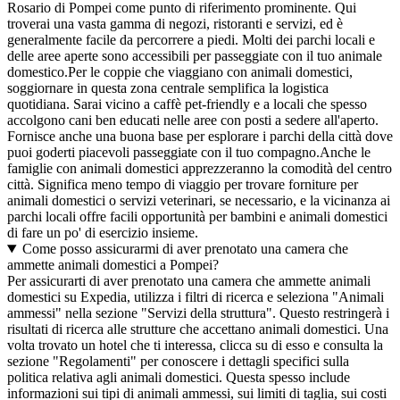
Rosario di Pompei come punto di riferimento prominente. Qui
troverai una vasta gamma di negozi, ristoranti e servizi, ed è
generalmente facile da percorrere a piedi. Molti dei parchi locali e
delle aree aperte sono accessibili per passeggiate con il tuo animale
domestico.Per le coppie che viaggiano con animali domestici,
soggiornare in questa zona centrale semplifica la logistica
quotidiana. Sarai vicino a caffè pet-friendly e a locali che spesso
accolgono cani ben educati nelle aree con posti a sedere all'aperto.
Fornisce anche una buona base per esplorare i parchi della città dove
puoi goderti piacevoli passeggiate con il tuo compagno.Anche le
famiglie con animali domestici apprezzeranno la comodità del centro
città. Significa meno tempo di viaggio per trovare forniture per
animali domestici o servizi veterinari, se necessario, e la vicinanza ai
parchi locali offre facili opportunità per bambini e animali domestici
di fare un po' di esercizio insieme.
Come posso assicurarmi di aver prenotato una camera che
ammette animali domestici a Pompei?
Per assicurarti di aver prenotato una camera che ammette animali
domestici su Expedia, utilizza i filtri di ricerca e seleziona "Animali
ammessi" nella sezione "Servizi della struttura". Questo restringerà i
risultati di ricerca alle strutture che accettano animali domestici. Una
volta trovato un hotel che ti interessa, clicca su di esso e consulta la
sezione "Regolamenti" per conoscere i dettagli specifici sulla
politica relativa agli animali domestici. Questa spesso include
informazioni sui tipi di animali ammessi, sui limiti di taglia, sui costi