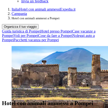
Invia un feedback
Italia
Hotel con animali ammessi
Expedia.it
Campania
Hotel con animali ammessi a Pompei
Organizza il tuo viaggio
Guida turistica di Pompei
Hotel presso Pompei
Case vacanze a
Pompei
Voli per Pompei
Cose da fare a Pompei
Noleggi auto a
Pompei
Pacchetti vacanza per Pompei
Hotel con animali ammessi a Pompei