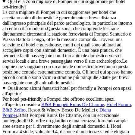
Qual è la zona migliore di Pompei in cui soggiornare per hotel
pet-friendly?
La zona migliore di Pompei in cui soggiornare per hotel che
accettano animali domestici è generalmente a breve distanza
dall'ingresso principale del parco archeologico, in particolare intorno
al centro città moderno.Questa zona, che comprende le strade
direttamente circostanti la stazione ferroviaria di Pompei Santuario e
Piazza Bartolo Longo, offre la massima comodità. Troverai una
selezione di hotel e guesthouse, molti dei quali sono abituati ad
accogliere ospiti con animali domestici. È una base pratica, che
permette facili passeggiate con il tuo animale domestico verso i
servizi locali e una breve passeggiata verso il sito archeologico.Le
coppie che viaggiano con un animale domestico troveranno questa
posizione centrale estremamente comoda. Gli hotel qui spesso hanno
piccoli cortili o sono vicini a stradine più tranquille adatte per brevi
passeggiate con gli animali domestici.
Quali sono alcuni fantastici hotel pet-friendly a Pompei con spazi
all'aperto?
Per hotel pet-friendly a Pompei che offrono eccellenti spazi
all'aperto, considera
B&B Pompeii Ruins De Charme
,
Hotel Forum
,
B&B Zefiro
, Resort & Winery Bosco De Medici e
Diana
Pompei
.B&B Pompeii Ruins De Charme, con un eccezionale
punteggio di 9.8, offre un giardino e una terrazza, fornendo ampie
aree esterne per il divertimento degli animali domestici.L'Hotel
Forum a 4 stelle, valutato 9.4, dispone di una terrazza ed è elogiato