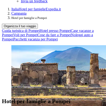
Invia un feedback
Italia
Hotel per famiglie
Expedia.it
Campania
Hotel per famiglie a Pompei
Organizza il tuo viaggio
Guida turistica di Pompei
Hotel presso Pompei
Case vacanze a
Pompei
Voli per Pompei
Cose da fare a Pompei
Noleggi auto a
Pompei
Pacchetti vacanza per Pompei
Hotel per famiglie a Pompei