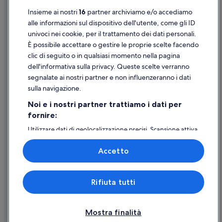
Insieme ai nostri
16
partner archiviamo e/o accediamo
Stazione di Scafati: Aparthotel
Supporto
alle informazioni sul dispositivo dell'utente, come gli ID
Boscoreale: Ville
univoci nei cookie, per il trattamento dei dati personali.
Assistenza clienti
Boscoreale: Agriturismi
È possibile accettare o gestire le proprie scelte facendo
Contattaci
clic di seguito o in qualsiasi momento nella pagina
Boscoreale: Affittacamere
dell'informativa sulla privacy. Queste scelte verranno
Come cancellare un volo
Pompei: Case private in affitto
segnalate ai nostri partner e non influenzeranno i dati
Come modificare la prenotazione di un hotel o una casa vacanze
Stazione di Scafati: hotel nelle vicinanze
sulla navigazione.
Tempistiche per i rimborsi
Presepe Artistico: hotel nelle vicinanze
Noi e i nostri partner trattiamo i dati per
fornire:
Utilizzare un coupon Expedia
Pompei: hotel
Utilizzare dati di geolocalizzazione precisi. Scansione attiva
Palamangano: hotel nelle vicinanze
Documenti per i viaggi internazionali
delle caratteristiche del dispositivo ai fini
Santuario della Beata Vergine del Rosario di Pompei: hotel nelle
dell’identificazione. Archiviare informazioni su dispositivo
Accetto
e/o accedervi. Pubblicità e contenuti personalizzati,
vicinanze
misurazione delle prestazioni dei contenuti e degli
Angri: hotel
annunci, ricerche sul pubblico, sviluppo di servizi.
Expedia, Inc. non è responsabile dei contenuti di siti esterni.
Rifiuta tutti
Elenco dei partner (fornitori)
Scafati: hotel
© 2026 Expedia, Inc., una società di Expedia Group. Tutti i diritti riservati.
Expedia e il logo di Expedia sono marchi registrati o marchi di Expedia,
Inc.
Mostra finalità