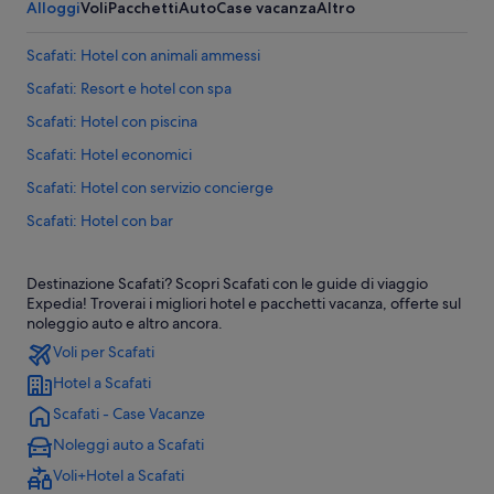
Alloggi
Voli
Pacchetti
Auto
Case vacanza
Altro
Scafati: Hotel con animali ammessi
Scafati: Resort e hotel con spa
Scafati: Hotel con piscina
Scafati: Hotel economici
Scafati: Hotel con servizio concierge
Scafati: Hotel con bar
Scafati: Hotel sulla spiaggia
Destinazione Scafati? Scopri Scafati con le guide di viaggio
Scafati: Hotel per famiglie
Expedia! Troverai i migliori hotel e pacchetti vacanza, offerte sul
Angri: Hotel economici
noleggio auto e altro ancora.
Voli per Scafati
Boscoreale: Hotel economici
Hotel a Scafati
Boscoreale: Hotel storici
Scafati - Case Vacanze
Pompei: Hotel ecosostenibili
Noleggi auto a Scafati
Pompei: Hotel con piscina
Voli+Hotel a Scafati
Scafati: hotel Best Western