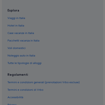
Scafati: Ville
Esplora
Scafati: Affittacamere
Viaggi in Italia
Scafati: Appartamenti
Hotel in Italia
Scafati: Chalet
Case vacanze in Italia
Scafati: Case private in affitto
Pacchetti vacanza in Italia
Terzigno: Ville
Voli domestici
Terzigno: Case rurali
Terzigno: Case private in affitto
Noleggio auto in Italia
Terzigno: Resort
Tutte le tipologie di alloggi
Boscoreale: Guest house
Regolamenti
Boscoreale: Ville
Termini e condizioni generali (prenotazioni Vrbo escluse)
Boscoreale: Palazzi
Termini e condizioni di Vrbo
Boscoreale: Case private in affitto
Accessibilità
Boscoreale: B&B
Privacy