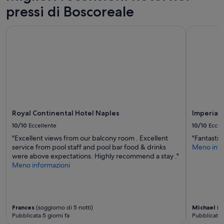
Prezzi
i
pressi di Boscoreale
e
o
disponibilità
n
possono
Royal Continental Hotel Naples
Imperial 
e
cambiare.
e
Potrebbero
r
essere
i
previste
s
condizioni
t
aggiuntive.
o
r
a
n
Royal Continental Hotel Naples
Imperial
t
10/10
Eccellente
10/10
Eccel
e
"Excellent views from our balcony room . Excellent
"Fantastic 
;
service from pool staff and pool bar food & drinks
Meno info
B
were above expectations. Highly recommend a stay ."
e
Meno informazioni
l
d
e
s
i
Frances
(soggiorno di 5 notti)
Michael
(so
g
Pubblicata 5 giorni fa
Pubblicata 
n