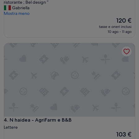
P
ristorante ; Bel design ”
Meraviglioso,
o
Gabriella
(64
s
Mostra meno
recensioni)
i
Il
120 €
z
prezzo
tasse e oneri inclusi
i
attuale
10 ago - 11 ago
o
è
n
120 €
N haidea - AgriFarm e B&B
e
p
a
n
o
r
a
m
i
c
a
;
m
o
N haidea - AgriFarm e B&B
4. N haidea - AgriFarm e B&B
l
Lettere
t
Il
103 €
a
prezzo