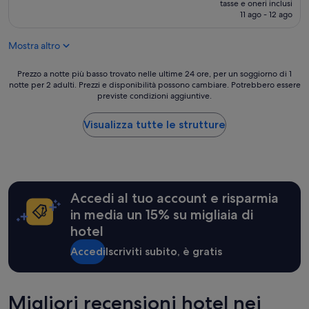
tasse e oneri inclusi
g
attuale
11 ago - 12 ago
e
è
n
103 €
t
Mostra altro
i
l
Prezzo
Prezzo a notte più basso trovato nelle ultime 24 ore, per un soggiorno di 1
e
notte per 2 adulti. Prezzi e disponibilità possono cambiare. Potrebbero essere
a
z
previste condizioni aggiuntive.
notte
z
più
a
basso
Visualizza tutte le strutture
e
trovato
c
nelle
c
ultime
e
24
l
ore,
l
Accedi al tuo account e risparmia
per
e
un
in media un 15% su migliaia di
n
soggiorno
t
hotel
di
e
1
Accedi
Iscriviti subito, è gratis
c
notte
o
per
l
2
a
adulti.
Migliori recensioni hotel nei
z