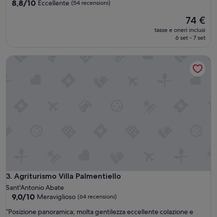
8.8
8,8/10
Eccellente
(54 recensioni)
su
Il
74 €
10,
prezzo
Eccellente,
tasse e oneri inclusi
attuale
(54
6 set - 7 set
è
recensioni)
74 €
Agriturismo Villa Palmentiello
Agriturismo Villa Palmentiello
3. Agriturismo Villa Palmentiello
Sant'Antonio Abate
9.0
9,0/10
Meraviglioso
(64 recensioni)
su
“
“Posizione panoramica; molta gentilezza eccellente colazione e
10,