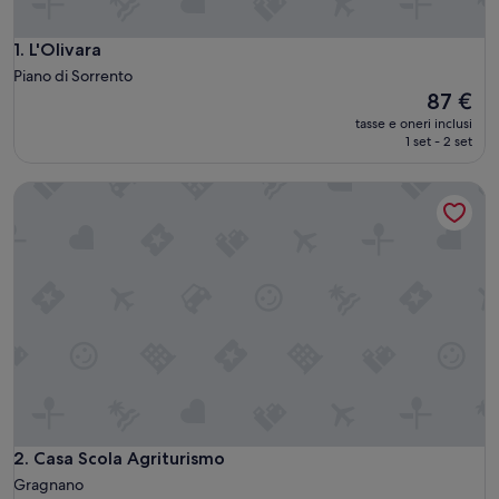
L'Olivara
1. L'Olivara
Piano di Sorrento
Il
87 €
prezzo
tasse e oneri inclusi
attuale
1 set - 2 set
è
87 €
Casa Scola Agriturismo
Casa Scola Agriturismo
2. Casa Scola Agriturismo
Gragnano