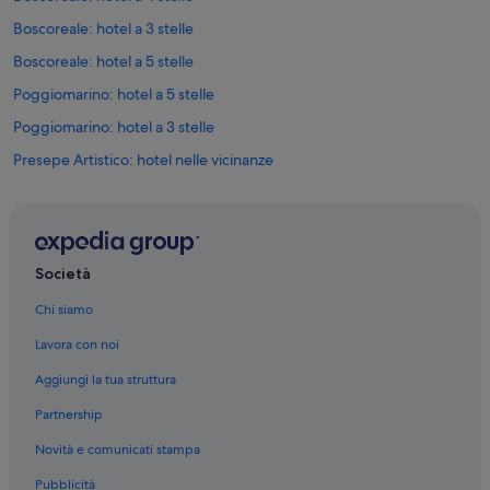
Boscoreale: hotel a 3 stelle
Boscoreale: hotel a 5 stelle
Poggiomarino: hotel a 5 stelle
Poggiomarino: hotel a 3 stelle
Presepe Artistico: hotel nelle vicinanze
Pompei: hotel
Palamangano: hotel nelle vicinanze
Poggiomarino: hotel
Società
Grande Palestra: hotel nelle vicinanze
Chi siamo
Boscoreale: hotel
Lavora con noi
Scavi Archeologici di Pompei: hotel nelle vicinanze
Aggiungi la tua struttura
Teatro Grande: hotel nelle vicinanze
Partnership
Scafati: Guest house
Novità e comunicati stampa
Scafati: Agriturismi
Pubblicità
Scafati: Inn