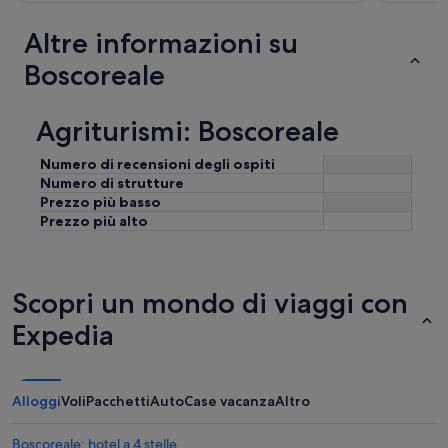
”
Altre informazioni su
Boscoreale
Agriturismi: Boscoreale
Numero di recensioni degli ospiti
Numero di strutture
Prezzo più basso
Prezzo più alto
Scopri un mondo di viaggi con
Expedia
Alloggi
Voli
Pacchetti
Auto
Case vacanza
Altro
Boscoreale: hotel a 4 stelle