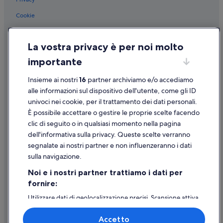
Boscoreale: Resort
Boscoreale: Inn
Cookie
Boscoreale: Aparthotel
Condizioni per l'utilizzo
Boscoreale: Affittacamere
La vostra privacy è per noi molto
Informazioni legali/Contatti
Stazione di Pompei: Case private in affitto
importante
Linee guida sui contenuti e segnalazione dei contenuti
Stazione di Boscoreale: Case galleggianti
Insieme ai nostri
16
partner archiviamo e/o accediamo
Supporto
Poggiomarino: Agriturismi
alle informazioni sul dispositivo dell'utente, come gli ID
univoci nei cookie, per il trattamento dei dati personali.
Poggiomarino: Case galleggianti
Assistenza clienti
È possibile accettare o gestire le proprie scelte facendo
Pompei: B&B
Contattaci
clic di seguito o in qualsiasi momento nella pagina
dell'informativa sulla privacy. Queste scelte verranno
Pompei: Aparthotel
Come cancellare un volo
segnalate ai nostri partner e non influenzeranno i dati
Pompei: Agriturismi
Come modificare la prenotazione di un hotel o una casa vacanze
sulla navigazione.
Pompei: Resort
Tempistiche per i rimborsi
Noi e i nostri partner trattiamo i dati per
Pompei: Guest house
fornire:
Utilizzare un coupon Expedia
Scafati: hotel Best Western
Utilizzare dati di geolocalizzazione precisi. Scansione attiva
Documenti per i viaggi internazionali
delle caratteristiche del dispositivo ai fini
Poggiomarino: hotel Independent
dell’identificazione. Archiviare informazioni su dispositivo
Accetto