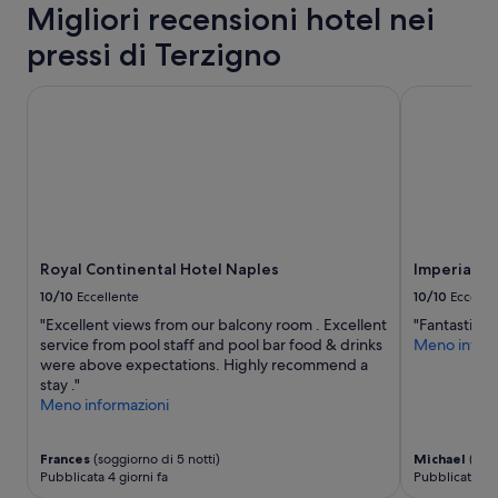
Migliori recensioni hotel nei
per
a
un
g
pressi di Terzigno
soggiorno
g
di
i
1
Royal Continental Hotel Naples
Imperial Ho
o
notte
r
per
m
2
e
adulti.
n
Prezzi
t
e
e
disponibilità
a
possono
l
Royal Continental Hotel Naples
Imperial H
cambiare.
l
Potrebbero
a
10/10
Eccellente
10/10
Eccelle
essere
r
"Excellent views from our balcony room . Excellent
"Fantastic hot
previste
e
service from pool staff and pool bar food & drinks
Meno inform
condizioni
c
were above expectations. Highly recommend a
aggiuntive.
e
stay ."
p
Meno informazioni
t
i
o
Frances
(soggiorno di 5 notti)
Michael
(sogg
n
Pubblicata 4 giorni fa
Pubblicata 3 
F