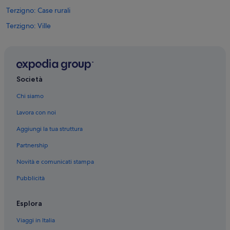
t
Terzigno: Case rurali
o
a
Terzigno: Ville
q
u
Terzigno: Agriturismi
a
Terzigno: Campeggi
l
s
Terzigno: Case private in affitto
i
Società
a
Boscoreale: Inn
s
Chi siamo
Boscoreale: Aparthotel
i
r
Lavora con noi
Boscoreale: Palazzi
i
Aggiungi la tua struttura
c
Boscoreale: Agriturismi
h
Partnership
Boscoreale: Affittacamere
i
e
Novità e comunicati stampa
Boscoreale: Ville
s
t
Pubblicità
Stazione di Terzigno: Cottage
a
Stazione di Terzigno: Guest house
.
Esplora
”
Poggiomarino: Guest house
Viaggi in Italia
Poggiomarino: Chalet