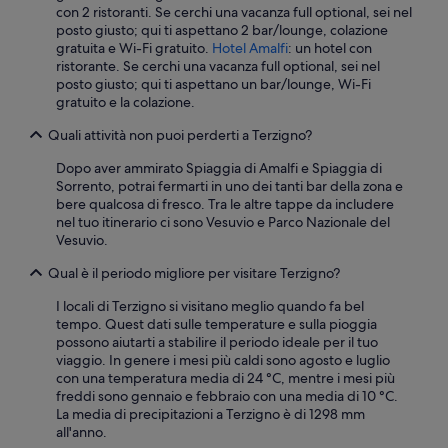
i
con 2 ristoranti. Se cerchi una vacanza full optional, sei nel
t
posto giusto; qui ti aspettano 2 bar/lounge, colazione
à
gratuita e Wi-Fi gratuito.
Hotel Amalfi
: un hotel con
,
ristorante. Se cerchi una vacanza full optional, sei nel
c
posto giusto; qui ti aspettano un bar/lounge, Wi-Fi
o
gratuito e la colazione.
l
a
Quali attività non puoi perderti a Terzigno?
z
i
Dopo aver ammirato Spiaggia di Amalfi e Spiaggia di
o
Sorrento, potrai fermarti in uno dei tanti bar della zona e
n
bere qualcosa di fresco. Tra le altre tappe da includere
e
nel tuo itinerario ci sono Vesuvio e Parco Nazionale del
O
Vesuvio.
t
t
Qual è il periodo migliore per visitare Terzigno?
i
m
I locali di Terzigno si visitano meglio quando fa bel
a
tempo. Quest dati sulle temperature e sulla pioggia
e
possono aiutarti a stabilire il periodo ideale per il tuo
a
viaggio. In genere i mesi più caldi sono agosto e luglio
b
con una temperatura media di 24 °C, mentre i mesi più
b
freddi sono gennaio e febbraio con una media di 10 °C.
o
La media di precipitazioni a Terzigno è di 1298 mm
n
all'anno.