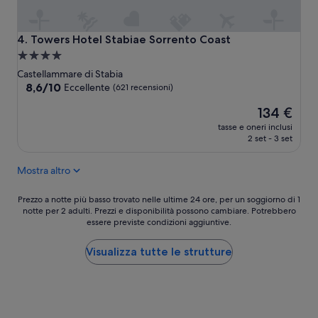
s
n
t
a
a
l
Towers Hotel Stabiae Sorrento Coast
4. Towers Hotel Stabiae Sorrento Coast
m
e
e
Struttura
c
n
a
o
Castellammare di Stabia
t
r
4.0
8.6
8,6/10
Eccellente
(621 recensioni)
i
d
su
stelle
”
Il
i
134 €
10,
prezzo
a
Eccellente,
tasse e oneri inclusi
attuale
l
(621
2 set - 3 set
è
e
recensioni)
134 €
e
Mostra altro
d
i
Prezzo
s
Prezzo a notte più basso trovato nelle ultime 24 ore, per un soggiorno di 1
notte per 2 adulti. Prezzi e disponibilità possono cambiare. Potrebbero
a
p
essere previste condizioni aggiuntive.
notte
o
più
n
basso
i
Visualizza tutte le strutture
trovato
b
nelle
i
ultime
l
24
e
ore,
m