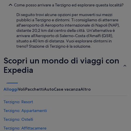
d
Come posso arrivare a Terzigno ed esplorare questa località?
a
n
Di seguito trovi alcune opzioni per muoverti sui mezzi
t
pubblici a Terzigno e dintorni. Ti consigliamo di atterrare
e
all'aeroporto di Aeroporto internazionale di Napoli (NAP),
p
distante 20,2 km dal centro della città. Un'alternativa è
e
arrivare all'Aeroporto di Salerno-Costa d'Amalfi (QSR),
r
situato a 40 km di distanza. Vuoi esplorare dintorni in
s
treno? Stazione di Terzigno è la soluzione.
o
n
Scopri un mondo di viaggi con
a
l
Expedia
e
s
e
m
Alloggi
Voli
Pacchetti
Auto
Case vacanza
Altro
p
r
e
Terzigno: Resort
a
Terzigno: Appartamenti
t
t
Terzigno: Ostelli
e
n
Terzigno: Affittacamere