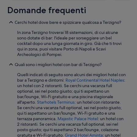
r
Domande frequenti
a
n
c
Cerchi hotel dove bere e spizzicare qualcosa a Terzigno?
e
s
In zona Terzigno troverai 18 sistemazioni, di cui alcune
c
sono dotate di bar: l'ideale per sorseggiare un bel
o
cocktail dopo una lunga giornata in giro. Già che ti trovi
a
qui in zona, puoi visitare Porto di Napoli e Scavi
l
Archeologici di Pompei.
t
Quali sono i migliori hotel con bar di Terzigno?
a
p
Quelli indicati di seguito sono alcuni dei migliori hotel con
r
bar a Terzigno e dintorni:
Royal Continental Hotel Naples
:
o
un hotel con 2 ristoranti. Se cerchi una vacanza full
f
optional, sei nel posto giusto; qui ti aspettano un
e
bar/lounge, Wi-Fi gratuito e una piscina stagionale
s
all'aperto.
Starhotels Terminus
: un hotel con ristorante.
s
Se cerchi una vacanza full optional, sei nel posto giusto;
i
qui ti aspettano un bar/lounge, Wi-Fi gratuito e una
o
terrazza panoramica.
Majestic Palace Hotel
: un hotel con
n
2 ristoranti. Se cerchi una vacanza full optional, sei nel
a
posto giusto; qui ti aspettano 2 bar/lounge, colazione
l
gratuita e Wi-Fi gratuito.
Grand Hotel Aminta
: un hotel