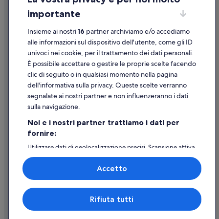
Terzigno: hotel a 5 stelle
importante
Linee guida sui contenuti e segnalazione dei contenuti
Terzigno: hotel a 4 stelle
Insieme ai nostri
16
partner archiviamo e/o accediamo
Supporto
Poggiomarino: hotel a 5 stelle
alle informazioni sul dispositivo dell'utente, come gli ID
univoci nei cookie, per il trattamento dei dati personali.
Terzigno: Hotel con piscina
Assistenza clienti
È possibile accettare o gestire le proprie scelte facendo
Terzigno: Hotel con animali ammessi
Contattaci
clic di seguito o in qualsiasi momento nella pagina
Scafati: Hotel economici
dell'informativa sulla privacy. Queste scelte verranno
Come cancellare un volo
segnalate ai nostri partner e non influenzeranno i dati
Scafati: Hotel con animali ammessi
Come modificare la prenotazione di un hotel o una casa vacanze
sulla navigazione.
Scafati: Hotel con bar
Tempistiche per i rimborsi
Noi e i nostri partner trattiamo i dati per
Scafati: Hotel per famiglie
fornire:
Utilizzare un coupon Expedia
Boscoreale: Hotel storici
Utilizzare dati di geolocalizzazione precisi. Scansione attiva
Documenti per i viaggi internazionali
delle caratteristiche del dispositivo ai fini
Boscoreale: Hotel con piscina
dell’identificazione. Archiviare informazioni su dispositivo
Accetto
e/o accedervi. Pubblicità e contenuti personalizzati,
Boscoreale: Resort e hotel con spa
misurazione delle prestazioni dei contenuti e degli
Boscoreale: Hotel romantici
annunci, ricerche sul pubblico, sviluppo di servizi.
Expedia, Inc. non è responsabile dei contenuti di siti esterni.
Rifiuta tutti
Elenco dei partner (fornitori)
Boscoreale: Hotel economici
© 2026 Expedia, Inc., una società di Expedia Group. Tutti i diritti riservati.
Expedia e il logo di Expedia sono marchi registrati o marchi di Expedia,
Boscoreale: Hotel LGBTQIA+
Inc.