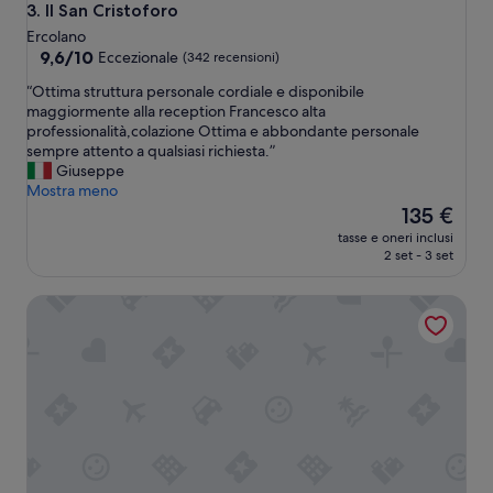
,
Il San Cristoforo
3. Il San Cristoforo
c
Ercolano
e
9.6
9,6/10
Eccezionale
(342 recensioni)
n
su
t
“
“Ottima struttura personale cordiale e disponibile
10,
r
O
maggiormente alla reception Francesco alta
Eccezionale,
a
t
professionalità,colazione Ottima e abbondante personale
(342
l
t
sempre attento a qualsiasi richiesta.”
recensioni)
e
i
Giuseppe
e
m
Mostra meno
c
a
Il
135 €
o
s
prezzo
tasse e oneri inclusi
m
t
attuale
2 set - 3 set
o
r
è
d
u
135 €
a
Towers Hotel Stabiae Sorrento Coast
t
p
t
e
u
r
r
g
a
l
p
i
e
s
r
p
s
o
o