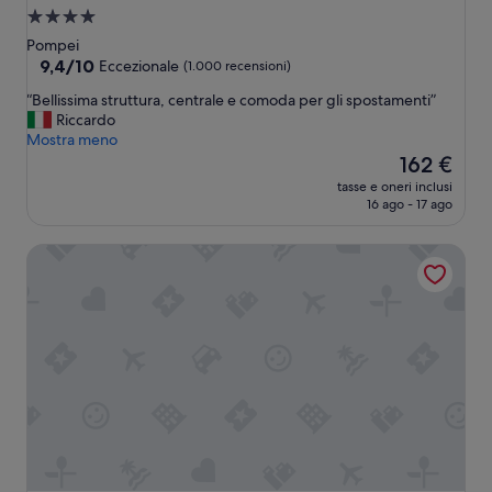
Struttura
a
Pompei
4.0
9.4
9,4/10
Eccezionale
(1.000 recensioni)
su
stelle
“
“Bellissima struttura, centrale e comoda per gli spostamenti”
10,
B
Riccardo
Eccezionale,
e
Mostra meno
(1.000
l
Il
162 €
recensioni)
l
prezzo
tasse e oneri inclusi
i
attuale
16 ago - 17 ago
s
è
s
162 €
Il San Cristoforo
i
m
a
s
t
r
u
t
t
u
r
a