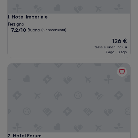
Hotel Imperiale
1. Hotel Imperiale
Terzigno
7.2
7,2/10
Buono
(39 recensioni)
su
Il
126 €
10,
prezzo
Buono,
tasse e oneri inclusi
attuale
(39
7 ago - 8 ago
è
recensioni)
126 €
Hotel Forum
Hotel Forum
2. Hotel Forum