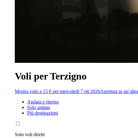
Voli per Terzigno
Mostra volo a 15 € per mercoledì 7 ott 2026
Apertura in un’altra
Andata e ritorno
Solo andata
Più destinazioni
Solo voli diretti