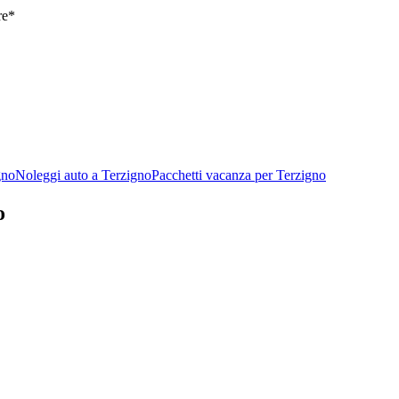
re*
gno
Noleggi auto a Terzigno
Pacchetti vacanza per Terzigno
o