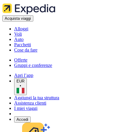
Acquista viaggi
Alloggi
Voli
Auto
Pacchetti
Cose da fare
Offerte
Gruppi e conferenze
Apri l’app
EUR
•
Aggiungi la tua struttura
Assistenza clienti
I miei viaggi
Accedi