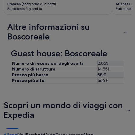
Frances
(soggiorno di 5 notti)
Michael
(so
Pubblicata 5 giorni fa
Pubblicata 
Altre informazioni su
Boscoreale
Guest house: Boscoreale
Numero di recensioni degli ospiti
2.063
Numero di strutture
14.551
Prezzo più basso
85 €
Prezzo più alto
566 €
Scopri un mondo di viaggi con
Expedia
Alloggi
Voli
Pacchetti
Auto
Case vacanza
Altro