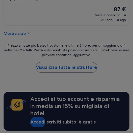
r
su
i
Il
87 €
10,
e
prezzo
Meraviglioso,
tasse e oneri inclusi
n
attuale
(271
30 ago - 31 ago
d
è
recensioni)
l
87 €
y
Mostra altro
s
t
Prezzo
Prezzo a notte più basso trovato nelle ultime 24 ore, per un soggiorno di 1
a
notte per 2 adulti. Prezzi e disponibilità possono cambiare. Potrebbero essere
a
f
previste condizioni aggiuntive.
notte
f
più
”
basso
Visualizza tutte le strutture
trovato
nelle
ultime
24
ore,
Accedi al tuo account e risparmia
per
un
in media un 15% su migliaia di
soggiorno
hotel
di
1
Accedi
Iscriviti subito, è gratis
notte
per