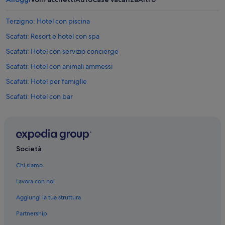
Terzigno: Hotel con piscina
Scafati: Resort e hotel con spa
Scafati: Hotel con servizio concierge
Scafati: Hotel con animali ammessi
Scafati: Hotel per famiglie
Scafati: Hotel con bar
Scafati: Hotel economici
Scafati: Hotel con piscina
Boscoreale: Hotel LGBTQIA+
Società
Boscoreale: Hotel economici
Chi siamo
Boscoreale: Hotel romantici
Lavora con noi
Boscoreale: Resort e hotel con spa
Aggiungi la tua struttura
Boscoreale: Hotel storici
Partnership
Boscoreale: Hotel con piscina