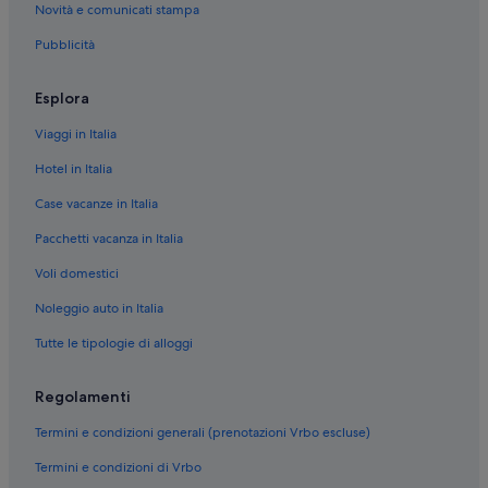
Novità e comunicati stampa
Pompei: Boutique hotel
Pubblicità
Pompei: Hotel LGBTQIA+
Pompei: Hotel storici
Esplora
Pompei: Hotel sulla spiaggia
Viaggi in Italia
Pompei: Hotel per chi ama l'avventura
Hotel in Italia
Pompei: Hotel con animali ammessi
Case vacanze in Italia
Poggiomarino: Hotel economici
Pacchetti vacanza in Italia
Scafati: Hilton Hotels
Voli domestici
Scafati: hotel Best Western
Terzigno: hotel Preferred
Noleggio auto in Italia
Terzigno: Marriott Hotels & Resorts
Tutte le tipologie di alloggi
Poggiomarino: Sea Hotels
Regolamenti
Boscoreale: Hilton Hotels
Termini e condizioni generali (prenotazioni Vrbo escluse)
Pompei: hotel Best Western
Termini e condizioni di Vrbo
Pompei: hotel Belmond