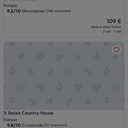
Pompei
9.2
9,2/10
Meraviglioso
(248 recensioni)
su
Il
109 €
10,
prezzo
Meraviglioso,
tasse e oneri inclusi
attuale
(248
2 set - 3 set
è
recensioni)
109 €
Relais Country House
Relais Country House
3. Relais Country House
Pompei
9.8
9,8/10
Eccezionale
(52 recensioni)