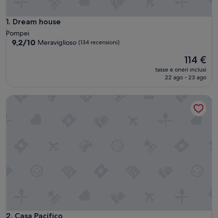
Dream house
1. Dream house
Pompei
9.2
9,2/10
Meraviglioso
(134 recensioni)
su
Il
114 €
10,
prezzo
Meraviglioso,
tasse e oneri inclusi
attuale
(134
22 ago - 23 ago
è
recensioni)
114 €
Casa Pacifico
Casa Pacifico
2. Casa Pacifico