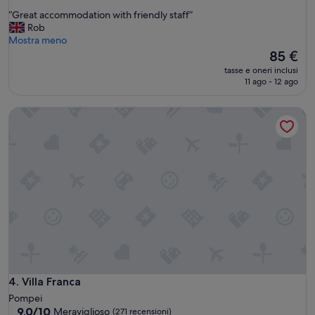
su
“
“Great accommodation with friendly staff”
10,
G
Rob
Eccezionale,
r
Mostra meno
(52
e
Il
85 €
recensioni)
a
prezzo
tasse e oneri inclusi
t
attuale
11 ago - 12 ago
a
è
c
85 €
Villa Franca
c
o
m
m
o
d
a
t
i
o
n
w
i
t
Villa Franca
4. Villa Franca
h
Pompei
f
9.0
9,0/10
Meraviglioso
(271 recensioni)