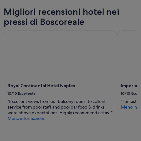
2
adulti.
Migliori recensioni hotel nei
Prezzi
pressi di Boscoreale
e
disponibilità
possono
Royal Continental Hotel Naples
Imperial 
cambiare.
Potrebbero
essere
previste
condizioni
aggiuntive.
Royal Continental Hotel Naples
Imperial
10/10
Eccellente
10/10
Eccel
"Excellent views from our balcony room . Excellent
"Fantastic 
service from pool staff and pool bar food & drinks
Meno info
were above expectations. Highly recommend a stay ."
Meno informazioni