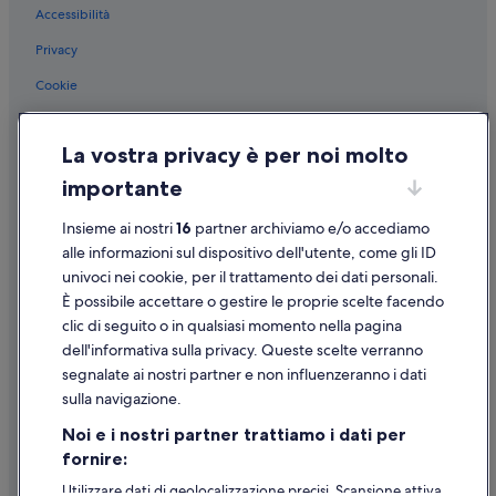
Accessibilità
Pompei: Marriott Hotels & Resorts
Presepe Artistico: hotel nelle vicinanze
Privacy
Pompei: hotel
Cookie
Palamangano: hotel nelle vicinanze
Condizioni per l'utilizzo
Anfiteatro di Pompei: hotel nelle vicinanze
La vostra privacy è per noi molto
Informazioni legali/Contatti
Terzigno: hotel
importante
Linee guida sui contenuti e segnalazione dei contenuti
Stazione di Boscoreale: hotel nelle vicinanze
Insieme ai nostri
16
partner archiviamo e/o accediamo
Supporto
Boscoreale: hotel
alle informazioni sul dispositivo dell'utente, come gli ID
univoci nei cookie, per il trattamento dei dati personali.
Scavi Archeologici di Pompei: hotel nelle vicinanze
Assistenza clienti
È possibile accettare o gestire le proprie scelte facendo
Scafati: Residence
Contattaci
clic di seguito o in qualsiasi momento nella pagina
dell'informativa sulla privacy. Queste scelte verranno
Scafati: Agriturismi
Come cancellare un volo
segnalate ai nostri partner e non influenzeranno i dati
Scafati: B&B
Come modificare la prenotazione di un hotel o una casa vacanze
sulla navigazione.
Scafati: Case private in affitto
Tempistiche per i rimborsi
Noi e i nostri partner trattiamo i dati per
Scafati: Ostelli
fornire:
Utilizzare un coupon Expedia
Scafati: Ville
Utilizzare dati di geolocalizzazione precisi. Scansione attiva
Documenti per i viaggi internazionali