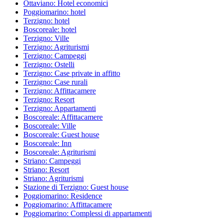
Ottaviano: Hotel economici
Poggiomarino: hotel
Terzigno: hotel
Boscoreale: hotel
Terzigno: Ville
Terzigno: Agriturismi
Terzigno: Campeggi
Terzigno: Ostelli
Terzigno: Case private in affitto
Terzigno: Case rurali
Terzigno: Affittacamere
Terzigno: Resort
Terzigno: Appartamenti
Boscoreale: Affittacamere
Boscoreale: Ville
Boscoreale: Guest house
Boscoreale: Inn
Boscoreale: Agriturismi
Striano: Campeggi
Striano: Resort
Striano: Agriturismi
Stazione di Terzigno: Guest house
Poggiomarino: Residence
Poggiomarino: Affittacamere
Poggiomarino: Complessi di appartamenti