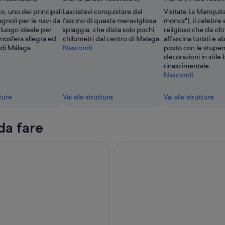
, uno dei principali
Lasciatevi conquistare dal
Visitate La Manquita
agnoli per le navi da
fascino di questa meravigliosa
monca"), il celebre 
l luogo ideale per
spiaggia, che dista solo pochi
religioso che da olt
tmosfera allegra ed
chilometri dal centro di Malaga.
affascina turisti e ab
 di Málaga.
Nascondi
posto con le stupe
decorazioni in stile
rinascimentale.
Nascondi
tture
Vai alle strutture
Vai alle strutture
da fare
tseeing Malaga Hop-On Hop-Off Bus Tour + ingresso a 2 muse
Da Malaga: gita di un giorno i