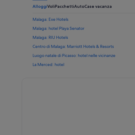
Alloggi
Voli
Pacchetti
Auto
Case vacanza
Malaga: Exe Hotels
Malaga: hotel Playa Senator
Malaga: RIU Hotels
Centro di Malaga: Marriott Hotels & Resorts
Luogo natale di Picasso: hotel nelle vicinanze
La Merced: hotel
Alcazaba: hotel nelle vicinanze
Centro storico di Malaga: Hotel di lusso
Malaga: Hotel con casinò
Malaga: Hotel con servizi business
Malaga: Hotel con Wi-Fi
Malaga: Hotel romantici
Malaga: Aparthotel