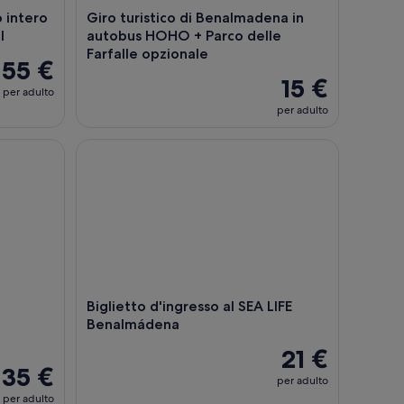
o intero
Giro turistico di Benalmadena in
l
autobus HOHO + Parco delle
Farfalle opzionale
55 €
15 €
per adulto
per adulto
 autobus HOHO Esperienza essenziale ed extra
Biglietto d'ingresso al SEA LIFE Benalmádena
n
Biglietto d'ingresso al SEA LIFE
Benalmádena
21 €
35 €
per adulto
per adulto