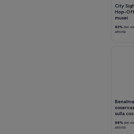
City Si
Hop-Off 
musei
82%
dei via
attività
Benalmaden
Benalma
osservaz
sulla cos
88%
dei vi
attività