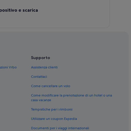
positivo e scarica
menti
stelle
Supporto
azioni Vrbo
Assistenza clienti
Contattaci
Come cancellare un volo
Come modificare la prenotazione di un hotel o una
casa vacanze
Tempistiche per i rimborsi
Utilizzare un coupon Expedia
Documenti per i viaggi internazionali