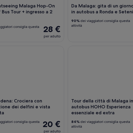
ghtseeing Malaga Hop-On
Da Malaga: gita di un giorn
Bus Tour + ingresso a 2
in autobus a Ronda e Seteni
90%
dei viaggiatori consiglia questa
attività
28 €
ggiatori consiglia questa
per adulto
a: Crociera con osservazione dei delfini e vista sulla costa
Tour della città di Malaga in
dena: Crociera con
Tour della città di Malaga i
ione dei delfini e vista
autobus HOHO Esperienza
ta
essenziale ed extra
20 €
aggiatori consiglia questa
84%
dei viaggiatori consiglia questa
attività
per adulto