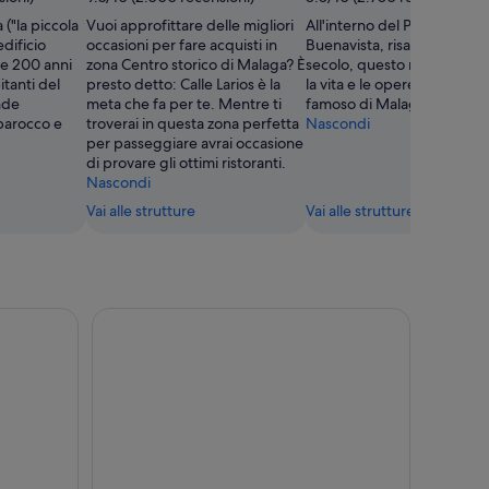
 ("la piccola
Vuoi approfittare delle migliori
All'interno del Palacio de
edificio
occasioni per fare acquisti in
Buenavista, risalente al XVI
re 200 anni
zona Centro storico di Malaga? È
secolo, questo museo racc
itanti del
presto detto: Calle Larios è la
la vita e le opere dell'artist
nde
meta che fa per te. Mentre ti
famoso di Malaga.
 barocco e
troverai in questa zona perfetta
Nascondi
per passeggiare avrai occasione
di provare gli ottimi ristoranti.
Nascondi
Vai alle strutture
Vai alle strutture
i
ntero in autobus a Ronda e Setenil
Giro turistico di Benalmadena in autobus HOHO + 