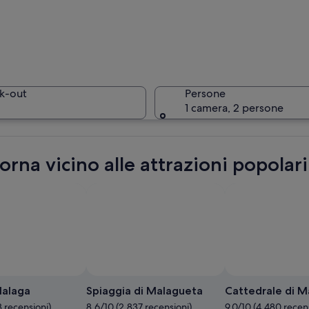
Una strut
k-out
Persone
1 camera, 2 persone
All'imbru
orna vicino alle attrazioni popolar
he ormeggiate, palme e uno skyline urbano con edifici alti sullo sfondo.
Malaga
Spiaggia di Malagueta
Cattedrale di M
3 recensioni)
8.6/10 (2.837 recensioni)
9.0/10 (4.480 recen