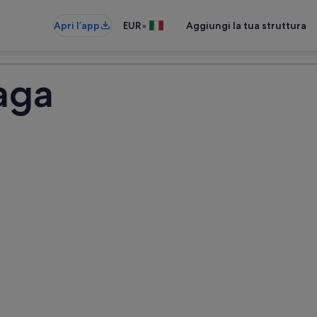
•
Apri l’app
EUR
Aggiungi la tua struttura
aga