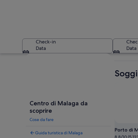
Check-in
Chec
Data
Data
Guarda la mappa
Soggi
Una marina con barc
Centro di Malaga da
scoprire
Cose da fare
Porto di 
Guida turistica di Malaga
8.8/10 (5.12