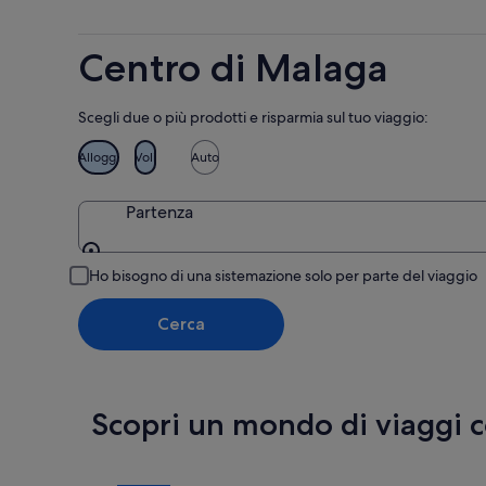
ago
ago
prossim
-
weekend
Centro di Malaga
11
14
ago
ago
-
Scegli due o più prodotti e risparmia sul tuo viaggio:
16
ago
Alloggi
Voli
Auto
Partenza
Partenza
Ho bisogno di una sistemazione solo per parte del viaggio
Cerca
Scopri un mondo di viaggi 