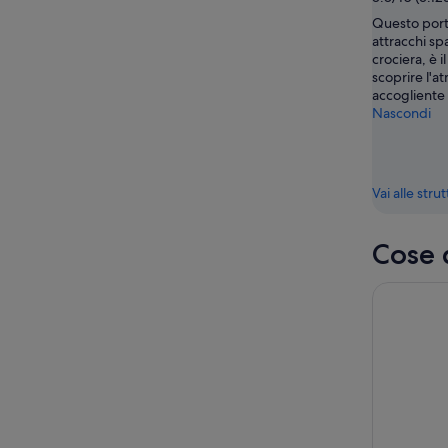
Questo porto
attracchi sp
crociera, è i
scoprire l'a
accogliente
Nascondi
Vai alle stru
Cose 
City Sigh