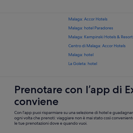
Malaga: Accor Hotels
Malaga: hotel Paradores
Malaga: Kempinski Hotels & Resort
Centro di Malaga: Accor Hotels
Malaga: hotel
La Goleta: hotel
Centro di Malaga: Hotel all inclusiv
Centro storico di Malaga: Hotel co
Prenotare con l’app di 
Malaga: Hotel economici
conviene
Malaga: Hotel con palestra
Malaga: Hotel all inclusive
Con l’app puoi risparmiare su una selezione di hotel e guadagnar
Malaga: Hotel per chi ama l'avvent
ogni volta che prenoti: viaggiare non è mai stato così conveniente
le tue prenotazioni dove e quando vuoi.
Malaga: Capsule Hotel