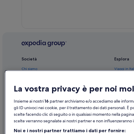
Malaga: Parchi vacanze
Malaga: Chalet
Centro storico di Malaga: Ostelli
Provincia di Málaga: Case private in affitto
Malaga: hotel a 3 stelle
Società
Esplora
Chi siamo
Viaggi in Ital
Lavora con noi
Hotel in Ital
La vostra privacy è per noi m
Aggiungi la tua struttura
Case vacanze
Partnership
Pacchetti vac
Insieme ai nostri
16
partner archiviamo e/o accediamo alle informa
Novità e comunicati stampa
Voli domesti
gli ID univoci nei cookie, per il trattamento dei dati personali. È p
scelte facendo clic di seguito o in qualsiasi momento nella pagina
Pubblicità
Noleggio aut
scelte verranno segnalate ai nostri partner e non influenzeranno i 
Tutte le tipo
Noi e i nostri partner trattiamo i dati per fornire: