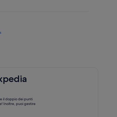
s
e
n bar
Expedia
e il doppio dei punti
ura
! Inoltre, puoi gestire