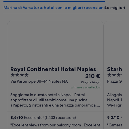
Marina di Varcaturo: hotel con le migliori recensioni
Le migliori 
Royal Continental Hotel Naples
Starhotels 
Royal Continental Hotel Naples
Starhot
4
Il
4
210 €
out
prezzo
out
Via Partenope 38-44 Naples NA
Piazza Garib
23 ago - 24 ago
of
è
of
tasse e oneri inclusi
5
210 €
5
Soggiorna in questo hotel a Napoli. Potrai
Alloggia in 
a
approfittare di utili servizi come una piscina
Napoli. Potra
all'aperto, 2 ristoranti e una terrazza panoramica.
notte
Wi-Fi gratui
Nelle recensioni, ...
colazione (a 
nel
periodo
8,6
/
10
Eccellente! (1.433 recensioni)
9,2
/
10
Fanta
23
"Excellent views from our balcony room . Excellent
"Camera puli