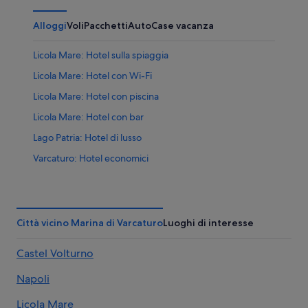
Alloggi
Voli
Pacchetti
Auto
Case vacanza
Licola Mare: Hotel sulla spiaggia
Licola Mare: Hotel con Wi-Fi
Licola Mare: Hotel con piscina
Licola Mare: Hotel con bar
Lago Patria: Hotel di lusso
Varcaturo: Hotel economici
Varcaturo: Hotel con bar
Varcaturo: Hotel LGBTQIA+
Marina di Varcaturo: Hotel con piscina
Città vicino Marina di Varcaturo
Luoghi di interesse
Marina di Varcaturo: Hotel con bar
Castel Volturno
Marina di Varcaturo: Hotel con animali ammessi
Napoli
Marina di Varcaturo: Hotel di lusso
Marina di Varcaturo: Hotel sulla spiaggia
Licola Mare