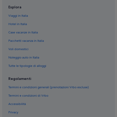
Marina di Varcaturo: Aparthotel
Esplora
Spiaggia di Varcaturo: hotel nelle vicinanze
Viaggi in Italia
Marina di Varcaturo: hotel
Hotel in Italia
Rovine di Liternum: hotel nelle vicinanze
Case vacanze in Italia
Varcaturo: hotel
Pacchetti vacanza in Italia
Varcaturo: Prestige Hotels
Voli domestici
Licola Mare: NH Hotels
Noleggio auto in Italia
Licola Mare: Prestige Hotels
Tutte le tipologie di alloggi
Marina di Varcaturo: Accor Hotels
Marina di Varcaturo: Prestige Hotels
Regolamenti
Termini e condizioni generali (prenotazioni Vrbo escluse)
Termini e condizioni di Vrbo
Accessibilità
Privacy