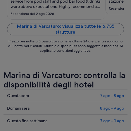
ago
service from pool staff and pool bar food & drinks
stazione."
were above expectations. Highly recommend a
-
Recensione de
stay ."
24
Recensione del 2 ago 2026
ago
Marina di Varcaturo: visualizza tutte le 6.735
strutture
Prezzo per notte più basso trovato nelle ultime 24 ore, per un soggiorno
di 1 notte per 2 adulti. Tariffe e disponibilità sono soggette a modifica. Si
applicano condizioni aggiuntive.
Marina di Varcaturo: controlla la
disponibilità degli hotel
Cerca
Questa sera
7 ago - 8 ago
i
prezzi
Cerca
Domani sera
8 ago - 9 ago
a
i
Marina
prezzi
Cerca
Questo fine settimana
7 ago - 9 ago
di
a
i