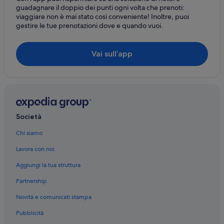
guadagnare il doppio dei punti ogni volta che prenoti:
Varcaturo: Ville
viaggiare non è mai stato così conveniente! Inoltre, puoi
gestire le tue prenotazioni dove e quando vuoi.
Varcaturo: Ostelli
Varcaturo: Case private in affitto
Vai sull’app
Varcaturo: B&B
Varcaturo: Agriturismi
Varcaturo: Residence
Varcaturo: Guest house
Società
Varcaturo: Appartamenti
Marina di Varcaturo: Case private in affitto
Chi siamo
Marina di Varcaturo: Ostelli
Lavora con noi
Marina di Varcaturo: B&B
Aggiungi la tua struttura
Marina di Varcaturo: Case galleggianti
Partnership
Marina di Varcaturo: Residence
Novità e comunicati stampa
Marina di Varcaturo: Campeggi
Pubblicità
Marina di Varcaturo: Agriturismi