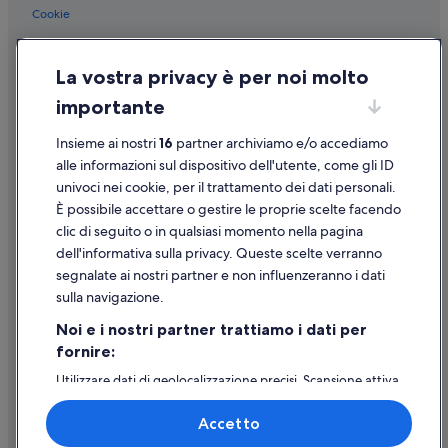
Cookie
Condizioni per l'utilizzo
La vostra privacy è per noi molto
Informazioni legali/Contatti
importante
Linee guida sui contenuti e segnalazione dei contenuti
Insieme ai nostri
16
partner archiviamo e/o accediamo
Supporto
alle informazioni sul dispositivo dell'utente, come gli ID
univoci nei cookie, per il trattamento dei dati personali.
Assistenza clienti
È possibile accettare o gestire le proprie scelte facendo
Contattaci
clic di seguito o in qualsiasi momento nella pagina
dell'informativa sulla privacy. Queste scelte verranno
Come cancellare un volo
segnalate ai nostri partner e non influenzeranno i dati
Come modificare la prenotazione di un hotel o una casa vacanze
sulla navigazione.
Tempistiche per i rimborsi
Noi e i nostri partner trattiamo i dati per
fornire:
Utilizzare un coupon Expedia
Utilizzare dati di geolocalizzazione precisi. Scansione attiva
Documenti per i viaggi internazionali
delle caratteristiche del dispositivo ai fini
dell’identificazione. Archiviare informazioni su dispositivo
Accetto
e/o accedervi. Pubblicità e contenuti personalizzati,