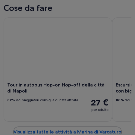
Varcaturo
Marina
prezzi
Cose da fare
per
di
a
stasera,
Varcaturo
Marina
Tour in autobus Hop-on Hop-off della città di Napoli
Escursione
7
per
di
ago
domani
Varcaturo
-
notte,
per
8
8
questo
ago
ago
weekend,
-
7
9
ago
ago
-
9
ago
Tour in autobus Hop-on Hop-off della città
Escursio
di Napoli
con bigli
27 €
82%
dei viaggiatori consiglia questa attività
88%
dei via
per adulto
Visualizza tutte le attività a Marina di Varcaturo