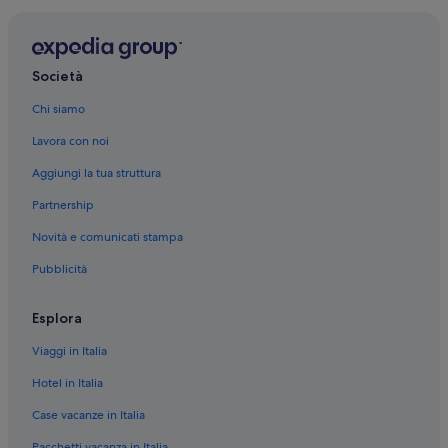
Piazza Bellini: hotel nelle vicinanze
Museo Cappella Sansevero: hotel nelle vicinanze
Palazzo Pandola: hotel nelle vicinanze
Società
Piazza del Plebiscito: hotel nelle vicinanze
Chi siamo
Porto di Calata di Massa: hotel nelle vicinanze
Lavora con noi
Obelisco dell'Immacolata: hotel nelle vicinanze
Aggiungi la tua struttura
Università degli Studi di Napoli L’Orientale - Palazzo del
Partnership
Mediterraneo: hotel nelle vicinanze
Novità e comunicati stampa
Basilica di San Lorenzo Maggiore: hotel nelle vicinanze
Pubblicità
Montecalvario: hotel
Museo Diocesano di Napoli: hotel nelle vicinanze
Esplora
Accademia di Belle Arti: hotel nelle vicinanze
Viaggi in Italia
Chiesa dei Santi Apostoli: hotel nelle vicinanze
Hotel in Italia
Piazza Sisto Riario Sforza: hotel nelle vicinanze
Case vacanze in Italia
Purgatorio ad Arco: hotel nelle vicinanze
Pacchetti vacanza in Italia