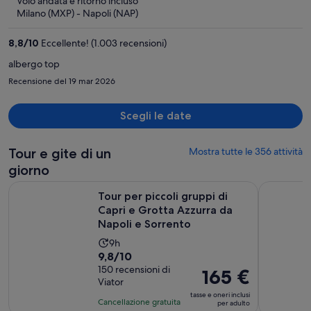
Volo andata e ritorno incluso
è
Milano (MXP) - Napoli (NAP)
1.843 €
a
8,8
/
10
Eccellente! (1.003 recensioni)
persona
albergo top
Recensione del 19 mar 2026
Scegli le date
Tour e gite di un
Mostra tutte le 356 attività
giorno
Tour per piccoli gruppi di Capri e Grotta Azzurra da Napoli 
Da Napoli 
Tour per piccoli gruppi di
Capri e Grotta Azzurra da
Napoli e Sorrento
L’attività
9h
Valutazione
9,8/10
dura
di
150 recensioni di
9
Il
165 €
Viator
9.8
ore
prezzo
tasse e oneri inclusi
su
è
Cancellazione gratuita
per adulto