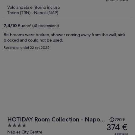
trovato 21 ore fa
ora
5
Volo andata e ritorno incluso
è
Torino (TRN) - Napoli (NAP)
356 €
a
7,4
/
10
Buono! (41 recensioni)
persona
Bathrooms were broken, shower coming away from the wall, sink
blocked and could not be used.
Recensione del 22 set 2025
Il
HOTIDAY Room Collection - Napoli
720 €
prezzo
374 €
4
Duomo
era
out
Naples City Centre
a persona