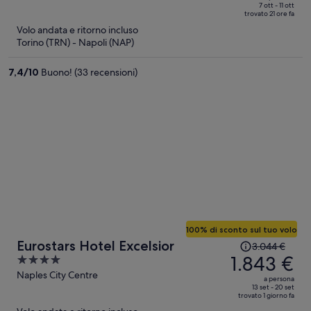
720 €,
of
7 ott - 11 ott
trovato 21 ore fa
ora
5
Volo andata e ritorno incluso
è
Torino (TRN) - Napoli (NAP)
374 €
a
7,4
/
10
Buono! (33 recensioni)
persona
100% di sconto sul tuo volo
Il
Eurostars Hotel Excelsior
3.044 €
prezzo
1.843 €
4
era
out
Naples City Centre
a persona
3.044 €,
of
13 set - 20 set
trovato 1 giorno fa
ora
5