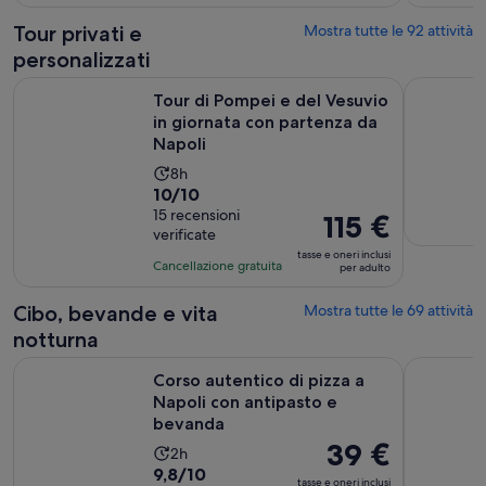
10,
165 €
sulla
per
Tour privati e
Mostra tutte le 92 attività
base
adulto
personalizzati
di
Tour di Pompei e del Vesuvio in giornata con partenza da Na
Tour di Ca
150
Tour di Pompei e del Vesuvio
recensioni
in giornata con partenza da
Napoli
L’attività
8h
Valutazione
10/10
dura
di
15 recensioni
8
Il
115 €
verificate
10.0
ore
prezzo
tasse e oneri inclusi
su
è
Cancellazione gratuita
per adulto
10,
115 €
sulla
per
Cibo, bevande e vita
Mostra tutte le 69 attività
base
adulto
notturna
di
Ap
Corso autentico di pizza a Napoli con antipasto e bevanda
Tour auten
15
Corso autentico di pizza a
recensioni
Napoli con antipasto e
bevanda
Il
39 €
L’attività
2h
prezzo
Valutazione
9,8/10
dura
tasse e oneri inclusi