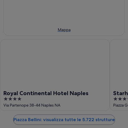
-
8
questo
8
ago
weekend,
ago
-
7
9
ago
ago
-
Mappa
9
ago
Royal Continental Hotel Naples
Starhote
Royal Continental Hotel Naples
Starh
4
4
out
out
Via Partenope 38-44 Naples NA
Piazza G
of
of
5
5
Piazza Bellini: visualizza tutte le 5.722 strutture