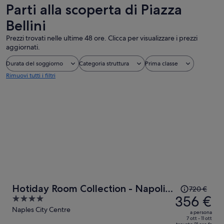
Parti alla scoperta di Piazza
Bellini
Prezzi trovati nelle ultime 48 ore. Clicca per visualizzare i prezzi
aggiornati.
Durata del soggiorno
Categoria struttura
Prima classe
Rimuovi tutti i filtri
Il
Hotiday Room Collection - Napoli
720 €
prezzo
356 €
4
Sant’Arcangelo
era
out
Naples City Centre
a persona
720 €,
of
7 ott - 11 ott