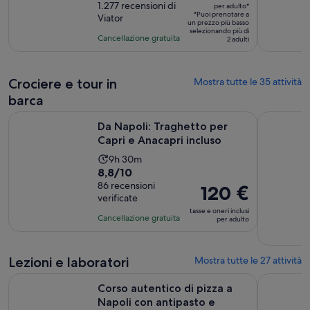
è
di
1.277 recensioni di
2
per adulto*
*Puoi prenotare a
Viator
39 €
9.8
ore
un prezzo più basso
selezionando più di
per
su
Cancellazione gratuita
2 adulti
adulto*
10,
sulla
base
Crociere e tour in
Mostra tutte le 35 attività
di
barca
1277
Apertura i
Da Napoli: Traghetto per Capri e Anacapri incluso
Da Sorrent
recensioni
Da Napoli: Traghetto per
Capri e Anacapri incluso
L’attività
9h 30m
Valutazione
8,8/10
dura
di
86 recensioni
9
Il
120 €
verificate
8.8
ore
prezzo
tasse e oneri inclusi
su
e
è
Cancellazione gratuita
per adulto
10,
30
120 €
sulla
minuti
per
base
Lezioni e laboratori
Mostra tutte le 27 attività
adulto
di
Ap
Corso autentico di pizza a Napoli con antipasto e bevanda
Corso uffic
86
Corso autentico di pizza a
recensioni
Napoli con antipasto e