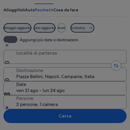
Alloggi
Voli
Auto
Pacchetti
Cose da fare
Alloggio aggiunto
Volo aggiunto
Auto
Economy
Antiche rovine in pietra, una statua e
Aggiungi più date o destinazioni
Località di partenza
Destinazione
Piazza Bellini, Napoli, Campania, Italia
Date
ven 21 ago - lun 24 ago
Persone
2 persone, 1 camera
Cerca
Guarda la mappa