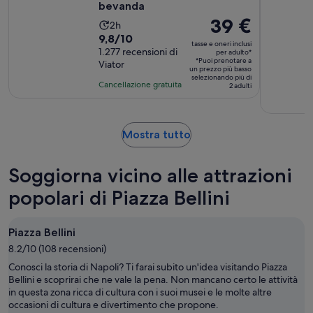
bevanda
Il
39 €
L’attività
2h
prezzo
Valutazione
9,8/10
dura
tasse e oneri inclusi
è
di
1.277 recensioni di
2
per adulto*
*Puoi prenotare a
Viator
39 €
9.8
ore
un prezzo più basso
selezionando più di
per
su
Cancellazione gratuita
2 adulti
adulto*
10,
sulla
base
Apertura
Mostra tutto
di
in
1277
una
recensioni
Soggiorna vicino alle attrazioni
nuova
scheda
popolari di Piazza Bellini
Piazza Bellini
8.2/10 (108 recensioni)
Conosci la storia di Napoli? Ti farai subito un'idea visitando Piazza
Bellini e scoprirai che ne vale la pena. Non mancano certo le attività
in questa zona ricca di cultura con i suoi musei e le molte altre
occasioni di cultura e divertimento che propone.