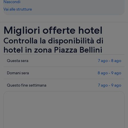
Nascondi
Vai alle strutture
Migliori offerte hotel
Controlla la disponibilità di
hotel in zona Piazza Bellini
Controlla
Questa sera
7 ago - 8 ago
i
prezzi
Controlla
Domani sera
8 ago - 9 ago
vicino
i
a
prezzi
Controlla
Questo fine settimana
7 ago - 9 ago
Piazza
vicino
i
Bellini
a
prezzi
per
Piazza
vicino
questa
Bellini
a
sera,
per
Piazza
7
domani
Bellini
ago
sera,
per