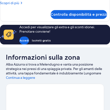
familiare
Altri
Scopri di più
(2
dettagli
adults)
per
Controlla disponibilità e prezzi
Camera
familiare
(2
Accedi per visualizzare gli extra e gli sconti idonei.
adults)
Prenotare conviene!
Accedi
Iscriviti gratis
Informazioni sulla zona
Alba Azzurra si trova a Melendugno e vanta una posizione
strategica nei pressi di una spiaggia privata. Per gli amanti delle
attività, una tappa fondamentale è indubbiamente Lungomare
di Otranto. A livello naturalistico, invece, spiccano Spiaggia di
Continua a leggere
Alimini e Spiaggia della Baia Dei Turchi. Viaggi con dei bambini?
Che ne dici di fare tappa a Parco sportivo I Giardini del Sole e
Giardino Botanico La Cutura? Mettiti alla prova con una delle
tante discipline sportive della zona, ad esempio immersioni
subacquee, oppure rilassati all'aria aperta con attività come
jogging e gite a piedi o in bici.
Vai alla guida turistica di
Melendugno