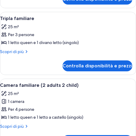
Camera
familiare,
letti
Apri
Minibar, una cassaforte in camera, una
3
multipli
Tripla familiare
tutte
25 m²
le
Per 3 persone
foto
per
1 letto queen e 1 divano letto (singolo)
Tripla
Altri
Scopri di più
familiare
dettagli
per
Controlla disponibilità e prezzi
Tripla
familiare
Apri
Minibar, una cassaforte in camera, una
3
Camera familiare (2 adults 2 child)
tutte
25 m²
le
1 camera
foto
per
Per 4 persone
Camera
1 letto queen e 1 letto a castello (singolo)
familiare
Altri
Scopri di più
(2
dettagli