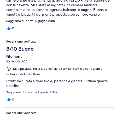
sul ristorante e la piscina. La spiaggia dista 2,5 km e si raggiunge
con la navetta. Mi è stata assegnata una camera familiare
composta da due camere, ognuna balcone, e bagno. Buona la
varietà e la qualità dei menù proposti, cibo sempre vario e
dessert tutte le sere. L'animazione piacevole, dinamica e non
Soggiorno di 7 notti a giugno 2018
invadente, ci ha fatto trascorrere una piacevole settimana.
0
Recensione verificata
8/10 Buono
Filomena
22 ago 2022
Mi è piaciuto: Pulizia, personale e servizio, servizi e condizioni e
dotazioni della struttura
Struttura curata e gradevole, personale gentile. Ottima qualità
del cibo.
Soggiorno di 5 notti ad agosto 2022
0
Recensione verificata