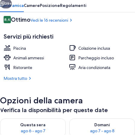
39+
Panoramica
Camere
Posizione
Regolamenti
Recensioni
Ottimo
8,4
Vedi le 16 recensioni
8,4 su 10
Servizi più richiesti
Piscina
Colazione inclusa
Animali ammessi
Parcheggio incluso
Ristorante
Aria condizionata
Piscina all'aperto, ombrelloni da piscina
Mostra tutto
Opzioni della camera
Verifica la disponibilità per queste date
Verifica la disponibilità per questa sera, ago 6 - ago 7
Verifica la disponibilità per d
Questa sera
Domani
ago 6 - ago 7
ago 7 - ago 8