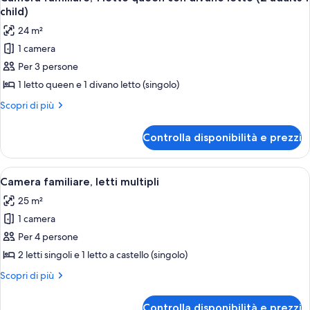
tutte
child)
le
24 m²
foto
1 camera
per
Per 3 persone
Camera
familiare,
1 letto queen e 1 divano letto (singolo)
1
Altri
Scopri di più
letto
dettagli
per
queen
Controlla disponibilità e prezzi
Camera
con
familiare,
divano
1
Apri
Minibar, una cassaforte in camera, una
4
letto
letto
Camera familiare, letti multipli
tutte
queen
(2
25 m²
con
le
adults
divano
1 camera
foto
1
letto
per
Per 4 persone
(2
child)
Camera
adults
2 letti singoli e 1 letto a castello (singolo)
1
familiare,
Altri
Scopri di più
child)
letti
dettagli
multipli
per
Controlla disponibilità e prezzi