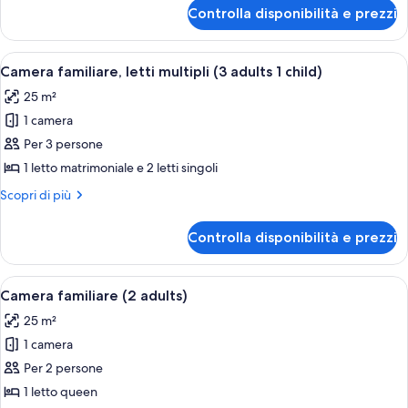
adults
per
Controlla disponibilità e prezzi
Camera
2
familiare
child)
(2
Apri
Minibar, una cassaforte in camera, una
3
adults
Camera familiare, letti multipli (3 adults 1 child)
tutte
2
25 m²
child)
le
1 camera
foto
per
Per 3 persone
Camera
1 letto matrimoniale e 2 letti singoli
familiare,
Altri
Scopri di più
letti
dettagli
multipli
per
Controlla disponibilità e prezzi
Camera
(3
familiare,
adults
letti
Apri
Minibar, una cassaforte in camera, una
1
2
multipli
Camera familiare (2 adults)
tutte
(3
child)
25 m²
adults
le
1
1 camera
foto
child)
per
Per 2 persone
Camera
1 letto queen