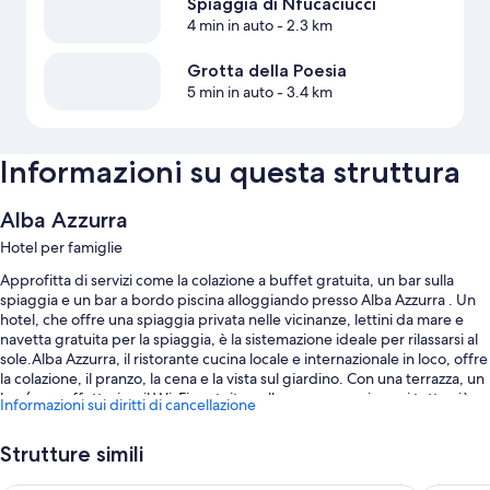
Spiaggia di Nfucaciucci
4 min in auto
- 2.3 km
Grotta della Poesia
5 min in auto
- 3.4 km
Informazioni su questa struttura
Alba Azzurra
Hotel per famiglie
Approfitta di servizi come la colazione a buffet gratuita, un bar sulla
spiaggia e un bar a bordo piscina alloggiando presso Alba Azzurra . Un
hotel, che offre una spiaggia privata nelle vicinanze, lettini da mare e
navetta gratuita per la spiaggia, è la sistemazione ideale per rilassarsi al
sole.Alba Azzurra, il ristorante cucina locale e internazionale in loco, offre
la colazione, il pranzo, la cena e la vista sul giardino. Con una terrazza, un
bar/una caffetteria e il Wi-Fi gratuito nelle aree comuni, avrai tutto ciò
Informazioni sui diritti di cancellazione
che ti serve per un soggiorno piacevole.
Approfitta anche dei seguenti servizi:
Strutture simili
Una piscina stagionale all'aperto e una piscina per bambini, con uno