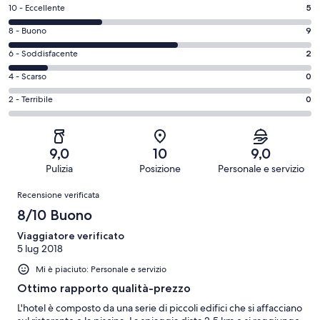
Valutazione
10 - Eccellente
5
di
Valutazione
8 - Buono
9
10
di
-
Valutazione
6 - Soddisfacente
2
8
Eccellente.
di
-
Valutazione
4 - Scarso
0
5
6
Buono.
di
su
-
Valutazione
2 - Terribile
0
9
4
16
Soddisfacente.
di
su
-
recensioni
2
2
16
Scarso.
su
-
recensioni
0
9,0
10
9,0
16
Terribile.
su
Pulizia
Posizione
Personale e servizio
recensioni
0
16
Recensioni
su
Recensione verificata
recensioni
16
8/10 Buono
recensioni
Viaggiatore verificato
5 lug 2018
Mi è piaciuto: Personale e servizio
Ottimo rapporto qualità-prezzo
L'hotel è composto da una serie di piccoli edifici che si affacciano