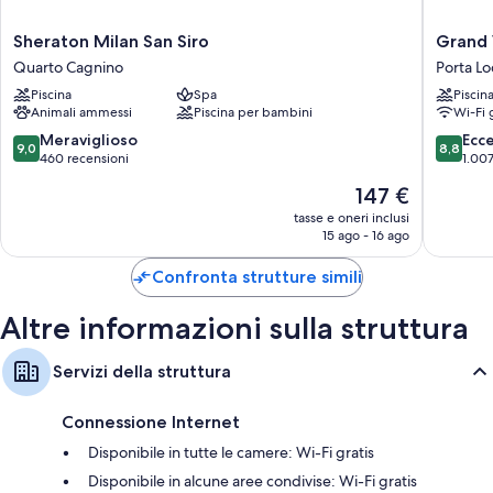
Sheraton
Grand
Sheraton Milan San Siro
Grand 
Milan
Visconti
Quarto Cagnino
Porta Lo
San
Palace
Piscina
Spa
Piscin
Siro
Porta
Animali ammessi
Piscina per bambini
Wi-Fi 
Quarto
Lodovic
Cagnino
9.0
8.8
Meraviglioso
Ecc
9,0
8,8
su
su
460 recensioni
1.007
10,
10,
Il
147 €
Meraviglioso,
Eccellen
prezzo
460
1.007
tasse e oneri inclusi
attuale
15 ago - 16 ago
recensioni
recensio
è
147 €
Confronta strutture simili
Altre informazioni sulla struttura
Servizi della struttura
Connessione Internet
Disponibile in tutte le camere: Wi-Fi gratis
Disponibile in alcune aree condivise: Wi-Fi gratis