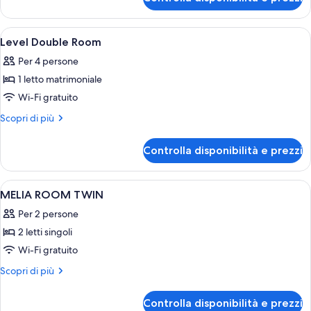
The
Lounge
Level
Access
Ambassador
Apri
Una camera d'albergo con un letto gra
(2+2)
13
Suite
Level Double Room
tutte
and
Per 4 persone
Lounge
le
Access
1 letto matrimoniale
foto
(2+2)
per
Wi-Fi gratuito
Level
Altri
Scopri di più
Double
dettagli
per
Room
Controlla disponibilità e prezzi
Level
Double
Room
Apri
Una camera d'albergo con due letti, un
9
MELIA ROOM TWIN
tutte
Per 2 persone
le
2 letti singoli
foto
per
Wi-Fi gratuito
MELIA
Altri
Scopri di più
ROOM
dettagli
per
TWIN
Controlla disponibilità e prezzi
MELIA