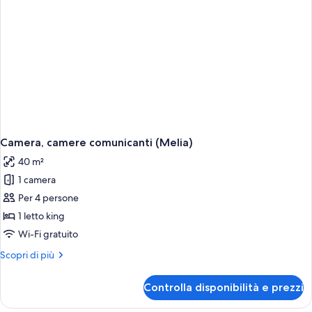
Camera, camere comunicanti (Melia)
40 m²
1 camera
Per 4 persone
1 letto king
Wi-Fi gratuito
Altri
Scopri di più
dettagli
per
Controlla disponibilità e prezzi
Camera,
camere