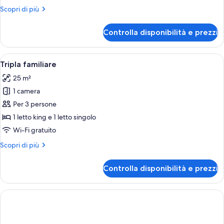
Altri
Scopri di più
dettagli
per
Controlla disponibilità e prezzi
Camera
con
2
Apri
Camera d'albergo moderna con un letto
6
letti
Tripla familiare
tutte
singoli
25 m²
(Melia)
le
1 camera
foto
per
Per 3 persone
Tripla
1 letto king e 1 letto singolo
familiare
Wi-Fi gratuito
Altri
Scopri di più
dettagli
per
Controlla disponibilità e prezzi
Tripla
familiare