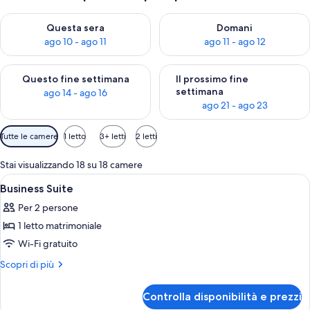
Verifica la disponibilità per questa sera, ago 10 - ago 11
Verifica la disponibilità per d
Questa sera
Domani
ago 10 - ago 11
ago 11 - ago 12
Verifica la disponibilità per questo fine settimana, ago 14 - ag
Verifica la disponibilità per i
Questo fine settimana
Il prossimo fine
settimana
ago 14 - ago 16
ago 21 - ago 23
Filtri
Tutte le camere
1 letto
3+ letti
2 letti
disponibili
per
Stai visualizzando 18 su 18 camere
le
Apri
Una camera d'albergo con un letto, un
11
Business Suite
camere
tutte
Per 2 persone
le
1 letto matrimoniale
foto
per
Wi-Fi gratuito
Business
Altri
Scopri di più
Suite
dettagli
per
Controlla disponibilità e prezzi
Business