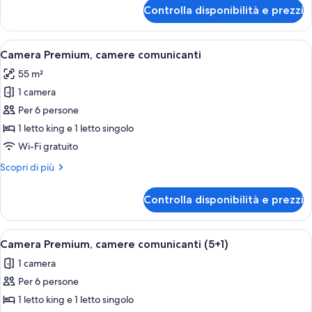
per
Controlla disponibilità e prezzi
Melia
Connecting
Rooms
Apri
Una camera d'albergo moderna con un le
4
(3+1)
Camera Premium, camere comunicanti
tutte
55 m²
le
1 camera
foto
per
Per 6 persone
Camera
1 letto king e 1 letto singolo
Premium,
Wi-Fi gratuito
camere
Altri
Scopri di più
comunicanti
dettagli
per
Controlla disponibilità e prezzi
Camera
Premium,
camere
Apri
Una camera d'albergo moderna con un le
4
comunicanti
Camera Premium, camere comunicanti (5+1)
tutte
1 camera
le
Per 6 persone
foto
per
1 letto king e 1 letto singolo