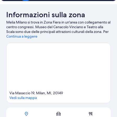
Informazioni sulla zona
Melia Milano si trova in Zona Fiera in un'area con collegamento al
centro congressi. Museo del Cenacolo Vinciano e Teatro alla
Scala sono due delle principali attrazioni culturali della zona. Per
gli amanti dello shopping, invece, due tappe assolutamente da
Continua a leggere
non perdere sono Galleria Vittorio Emanuele II e Via
Montenapoleone. Casa Milan e Milano Convention Centre sono
altri due luoghi da visitare consigliati.
Vai alla guida turistica di
Milano
Via Masaccio 19, Milan, MI, 20149
Vedi sulla mappa
Mappa