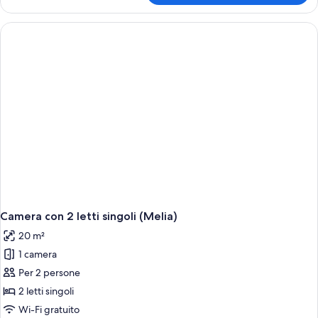
ROOM
TWIN
Camera con 2 letti singoli (Melia)
20 m²
1 camera
Per 2 persone
2 letti singoli
Wi-Fi gratuito