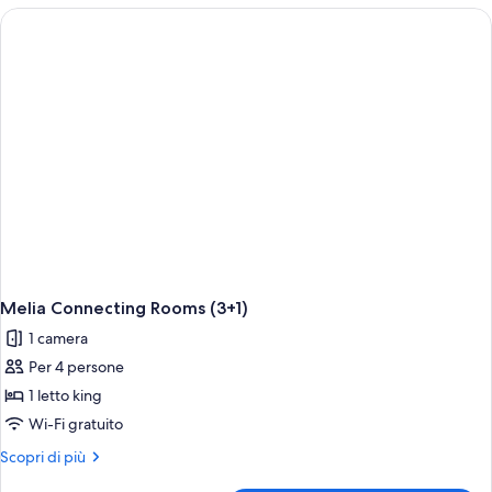
comunicanti
(Melia)
Melia Connecting Rooms (3+1)
1 camera
Per 4 persone
1 letto king
Wi-Fi gratuito
Altri
Scopri di più
dettagli