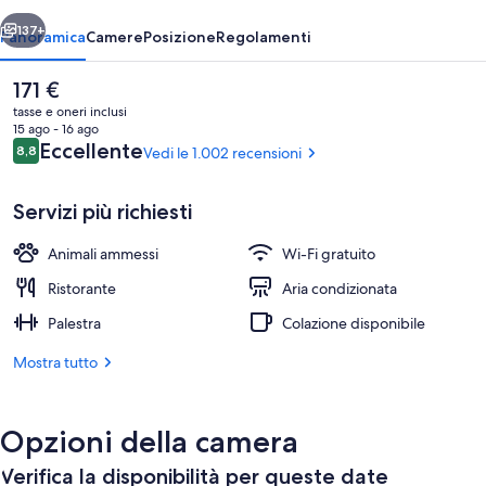
ietro
Avanti
137+
Panoramica
Camere
Posizione
Regolamenti
Il
171 €
prezzo
tasse e oneri inclusi
attuale
15 ago - 16 ago
è
Recensioni
Eccellente
8,8
Vedi le 1.002 recensioni
8,8 su 10
171 €
Servizi più richiesti
Animali ammessi
Wi-Fi gratuito
Sala rinfreschi
Ristorante
Aria condizionata
Palestra
Colazione disponibile
Mostra tutto
Opzioni della camera
Verifica la disponibilità per queste date