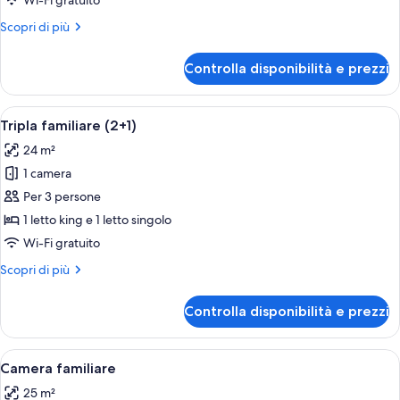
Wi-Fi gratuito
Presidential
Altri
Scopri di più
Suite
dettagli
and
per
Controlla disponibilità e prezzi
The
Lounge
Level
Access
Presidential
Apri
Camera d'albergo moderna con un letto
6
Suite
Tripla familiare (2+1)
tutte
and
24 m²
Lounge
le
Access
1 camera
foto
per
Per 3 persone
Tripla
1 letto king e 1 letto singolo
familiare
Wi-Fi gratuito
(2+1)
Altri
Scopri di più
dettagli
per
Controlla disponibilità e prezzi
Tripla
familiare
(2+1)
Apri
Camera da letto moderna con un letto g
6
Camera familiare
tutte
25 m²
le