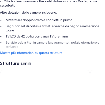
su 24 e la climatizzazione, oltre a utili dotazioni come il Wi-Fi gratis e
casseforti.
Altre dotazioni delle camere includono:
Materassi a doppio strato e copriletti in piuma
Bagni con set di cortesia firmati e vasche da bagno a immersione
totale
TV LCD da 42 pollici con canali TV premium
Servizio babysitter in camera (a pagamento), pulizie giornaliere e
scrivanie
Mostra più informazioni su questa struttura
Strutture simili
Sheraton Milan San Siro
Grand Vi