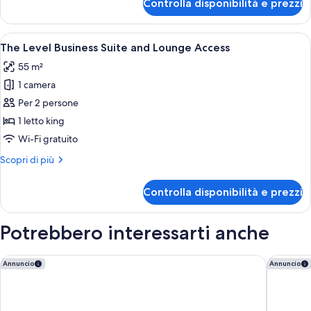
Controlla disponibilità e prezzi
The
Access
Level
Room
Apri
Un soggiorno moderno con un divano, 
9
and
The Level Business Suite and Lounge Access
tutte
Lounge
55 m²
Access
le
1 camera
foto
per
Per 2 persone
The
1 letto king
Level
Wi-Fi gratuito
Business
Altri
Scopri di più
Suite
dettagli
and
per
Controlla disponibilità e prezzi
The
Lounge
Level
Access
Business
Potrebbero interessarti anche
Suite
and
Lounge
Grand Hotel Villa Torretta Milan Sesto, Curio Collection by Hi
Hotel M
Annuncio
Annuncio
Access