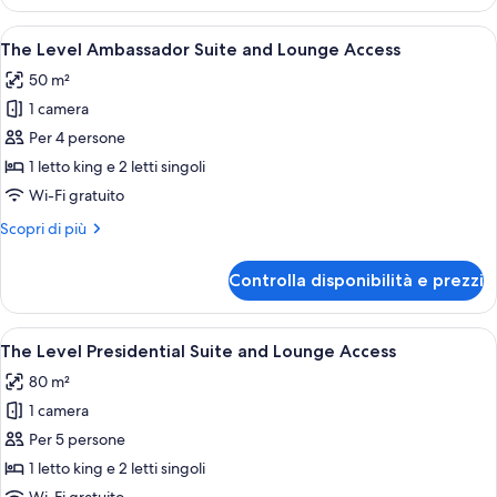
Suite
Apri
Una camera d'albergo moderna con un le
11
The Level Ambassador Suite and Lounge Access
tutte
50 m²
le
1 camera
foto
per
Per 4 persone
The
1 letto king e 2 letti singoli
Level
Wi-Fi gratuito
Ambassador
Altri
Scopri di più
Suite
dettagli
and
per
Controlla disponibilità e prezzi
The
Lounge
Level
Access
Ambassador
Apri
Una camera d'albergo moderna con diva
11
Suite
The Level Presidential Suite and Lounge Access
tutte
and
80 m²
Lounge
le
Access
1 camera
foto
per
Per 5 persone
The
1 letto king e 2 letti singoli
Level