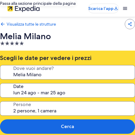
Passa alla sezione principale della pagina
Scarica l’app
Visualizza tutte le strutture
Melia Milano
Struttura
a
5.0
Scegli le date per vedere i prezzi
stelle
Dove vuoi andare?
Date
Persone
Cerca