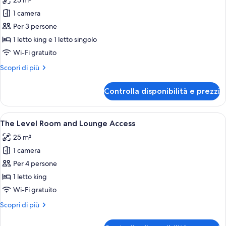
25 m²
le
1 camera
foto
per
Per 3 persone
Premium
1 letto king e 1 letto singolo
Guestroom
Wi-Fi gratuito
Altri
Scopri di più
dettagli
per
Controlla disponibilità e prezzi
Premium
Guestroom
Apri
Una camera d'albergo moderna con un l
6
The Level Room and Lounge Access
tutte
25 m²
le
1 camera
foto
per
Per 4 persone
The
1 letto king
Level
Wi-Fi gratuito
Room
Altri
Scopri di più
and
dettagli
Lounge
per