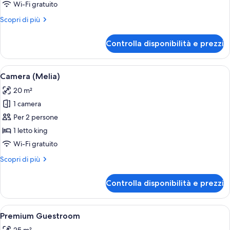
Camera
Wi-Fi gratuito
Premium,
Altri
Scopri di più
camere
dettagli
comunicanti
per
Controlla disponibilità e prezzi
Camera
(5+1)
Premium,
camere
Apri
Camera d'albergo con due letti, un tav
6
comunicanti
Camera (Melia)
tutte
(5+1)
20 m²
le
1 camera
foto
per
Per 2 persone
Camera
1 letto king
(Melia)
Wi-Fi gratuito
Altri
Scopri di più
dettagli
per
Controlla disponibilità e prezzi
Camera
(Melia)
Apri
Una camera d'albergo con un letto gra
8
Premium Guestroom
tutte