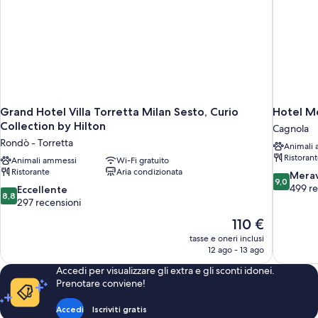
Grand Hotel Villa Torretta Milan Sesto, Curio
Hotel M
Collection by Hilton
Cagnola
Rondò - Torretta
Animali
Ristoran
Animali ammessi
Wi-Fi gratuito
Ristorante
Aria condizionata
9.0
Merav
9,0
su
499 re
8.8
Eccellente
8,8
10,
su
297 recensioni
Meraviglio
10,
Il
110 €
499
Eccellente,
prezzo
recensioni
tasse e oneri inclusi
297
attuale
12 ago - 13 ago
recensioni
è
Accedi per visualizzare gli extra e gli sconti idonei.
110 €
Prenotare conviene!
Accedi
Iscriviti gratis