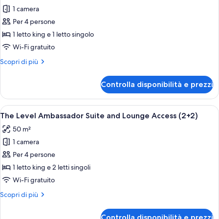
1 camera
foto
per
Per 4 persone
Camera
1 letto king e 1 letto singolo
familiare
Wi-Fi gratuito
Altri
Scopri di più
dettagli
per
Controlla disponibilità e prezzi
Camera
familiare
Apri
Una camera d'albergo moderna con un le
11
The Level Ambassador Suite and Lounge Access (2+2)
tutte
50 m²
le
1 camera
foto
per
Per 4 persone
The
1 letto king e 2 letti singoli
Level
Wi-Fi gratuito
Ambassador
Altri
Scopri di più
Suite
dettagli
and
per
Controlla disponibilità e prezzi